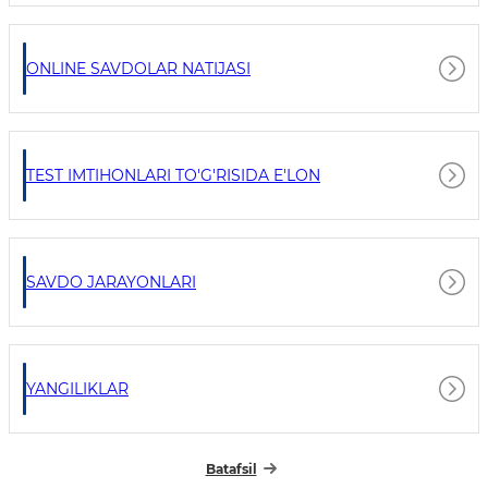
ONLINE SAVDOLAR NATIJASI
TEST IMTIHONLARI TO'G'RISIDA E'LON
SAVDO JARAYONLARI
YANGILIKLAR
Batafsil