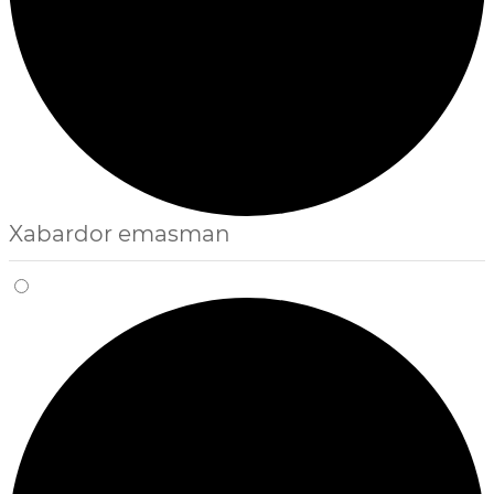
Xabardor emasman