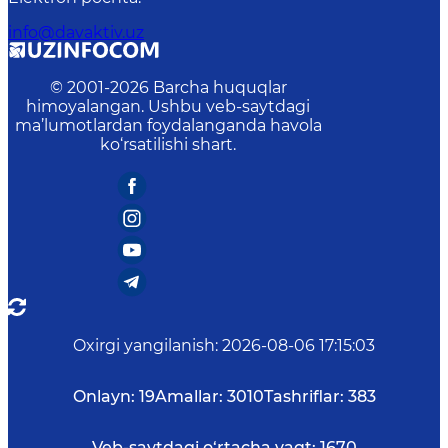
info@davaktiv.uz
© 2001-
2026
Barcha huquqlar
himoyalangan. Ushbu veb-saytdagi
ma’lumotlardan foydalanganda havola
ko‘rsatilishi shart.
Oxirgi yangilanish
:
2026-08-06 17:15:03
Onlayn:
19
Amallar:
3010
Tashriflar:
383
Veb-saytdagi o‘rtacha vaqt:
1670