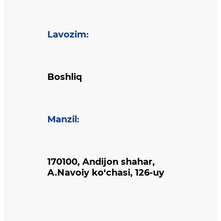
Lavozim
:
Boshliq
Manzil
:
170100, Andijon shahar,
A.Navoiy ko‘chasi, 126-uy