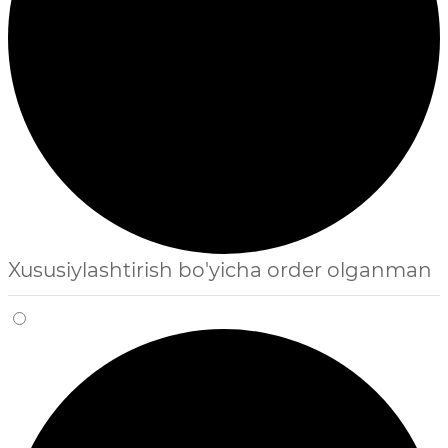
Xususiylashtirish bo'yicha order olganman