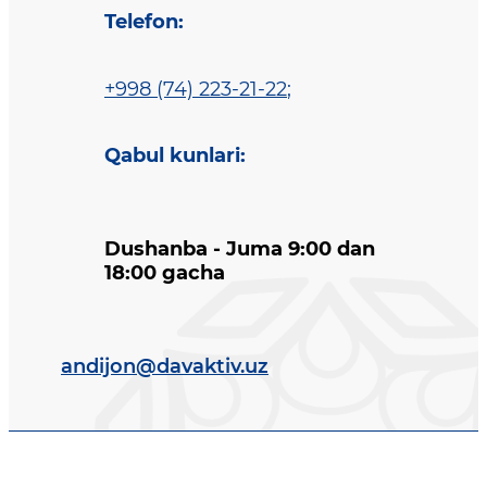
Telefon
:
+998 (74) 223-21-22
;
Qabul kunlari
:
Dushanba - Juma 9:00 dan
18:00 gacha
andijon@davaktiv.uz