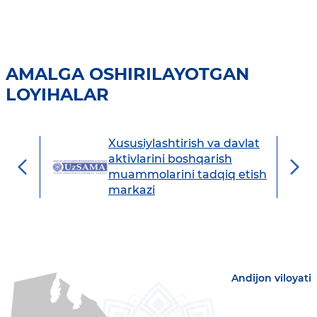
AMALGA OSHIRILAYOTGAN
LOYIHALAR
Xususiylashtirish va davlat
avdo
aktivlarini boshqarish
muammolarini tadqiq etish
markazi
Andijon viloyati