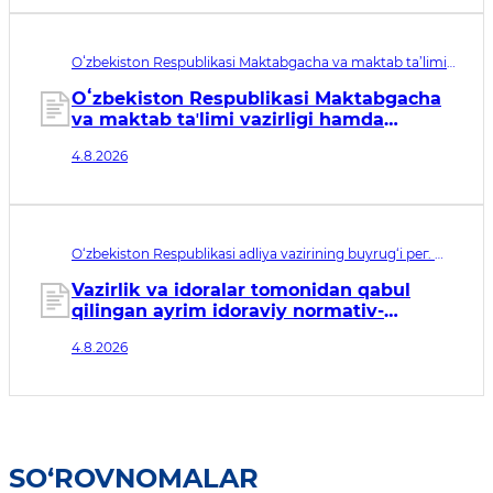
Oʻzbekiston Respublikasi Maktabgacha va maktab ta’limi
vazirligi, Oʻzbekiston Respublikasi Iqtisodiyot va moliya
vazirining qarori рег. № МЮ 3918. Qabul qilingan sana
Oʻzbekiston Respublikasi Maktabgacha
04.08.2026. Kuchga kirish sanasi 05.08.2026
va maktab taʼlimi vazirligi hamda
Oʻzbekiston Respublikasi Iqtisodiyot va
4.8.2026
moliya vazirligi tomonidan qabul
qilingan ayrim idoraviy normativ-
huquqiy hujjatlarga o‘zgartirishlar
kiritish to‘g‘risida
O‘zbekiston Respublikasi adliya vazirining buyrug‘i рег. №
МЮ 3916. Qabul qilingan sana 04.08.2026. Kuchga kirish
sanasi 05.08.2026
Vazirlik va idoralar tomonidan qabul
qilingan ayrim idoraviy normativ-
huquqiy hujjatlarga o‘zgartirishlar
4.8.2026
kiritish to‘g‘risida
SO‘ROVNOMALAR