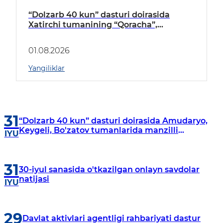
“Dolzarb 40 kun” dasturi doirasida
Xatirchi tumanining “Qoracha”,
“Nayman”, “A.Navoiy” va “Damariq”
mahallalarida manzilli o‘rganishlar olib
01.08.2026
borildi
Yangiliklar
31
“Dolzarb 40 kun” dasturi doirasida Amudaryo,
Keygeli, Bo'zatov tumanlarida manzilli
IYU
o‘rganishlar olib borildi
31
30-iyul sanasida o'tkazilgan onlayn savdolar
natijasi
IYU
29
Davlat aktivlari agentligi rahbariyati dastur