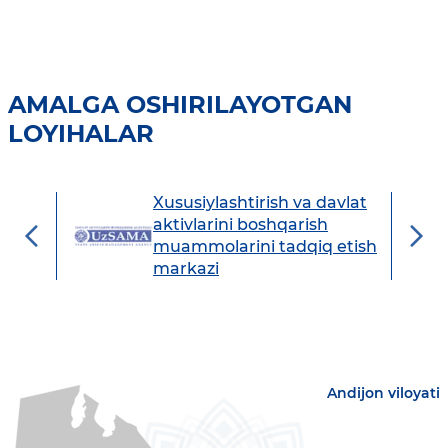
AMALGA OSHIRILAYOTGAN
LOYIHALAR
Xususiylashtirish va davlat
avdo
aktivlarini boshqarish
muammolarini tadqiq etish
markazi
Andijon viloyati