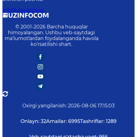
info@davaktiv.uz
© 2001-
2026
Barcha huquqlar
himoyalangan. Ushbu veb-saytdagi
ma’lumotlardan foydalanganda havola
ko‘rsatilishi shart.
Oxirgi yangilanish
:
2026-08-06 17:15:03
Onlayn:
32
Amallar:
6995
Tashriflar:
1289
Veb-saytdagi o‘rtacha vaqt:
956