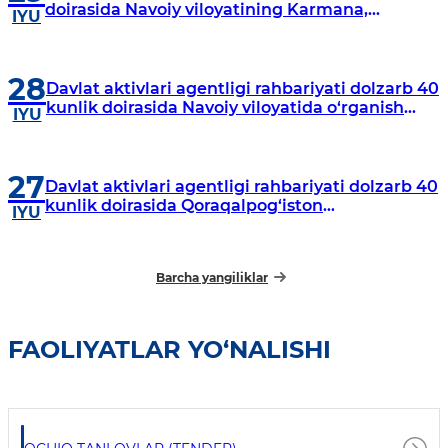
doirasida Navoiy viloyatining Karmana,
IYU
Navbahor, Xatirchi va Nurota tumanlarida
o‘rganish o‘tkazmoqda
28
Davlat aktivlari agentligi rahbariyati dolzarb 40
kunlik doirasida Navoiy viloyatida o‘rganish
IYU
o‘tkazdi
27
Davlat aktivlari agentligi rahbariyati dolzarb 40
kunlik doirasida Qoraqalpog‘iston
IYU
Respublikasida o‘rganish o‘tkazmoqda
Barcha yangiliklar
FAOLIYATLAR YO‘NALISHI