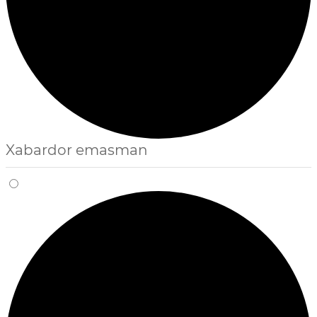
Xabardor emasman