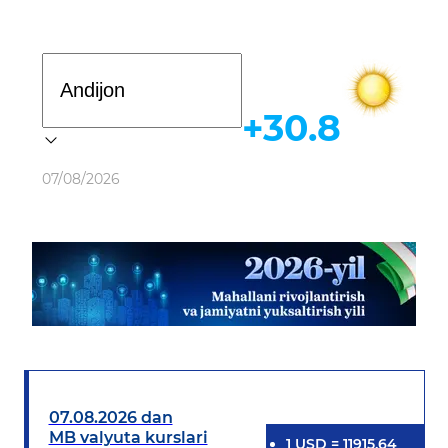
Davlat dasturi
+30.8
Ob-havo
07/08/2026
07.08.2026 dan
MB valyuta kurslari
1
USD
=
11915.64