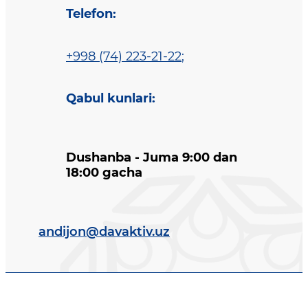
Telefon
:
+998 (74) 223-21-22
;
Qabul kunlari
:
Dushanba - Juma 9:00 dan
18:00 gacha
andijon@davaktiv.uz