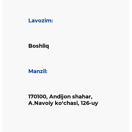
Lavozim
:
Boshliq
Manzil
:
170100, Andijon shahar,
A.Navoiy ko‘chasi, 126-uy