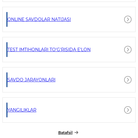
ONLINE SAVDOLAR NATIJASI
TEST IMTIHONLARI TO'G'RISIDA E'LON
SAVDO JARAYONLARI
YANGILIKLAR
Batafsil