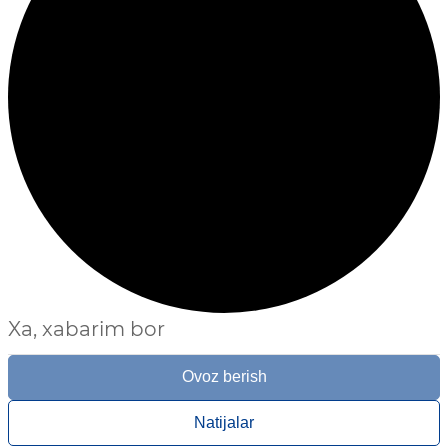
Xa, xabarim bor
Ovoz berish
Natijalar