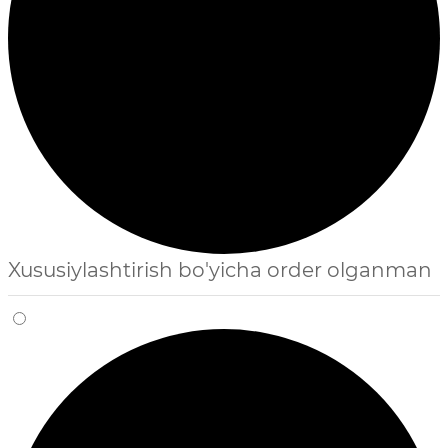
Xususiylashtirish bo'yicha order olganman