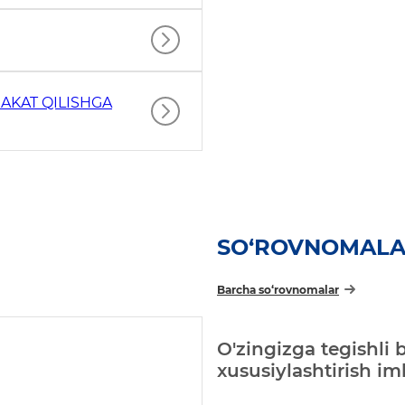
AKAT QILISHGA
SO‘ROVNOMAL
Barcha so‘rovnomalar
O'zingizga tegishli 
xususiylashtirish i