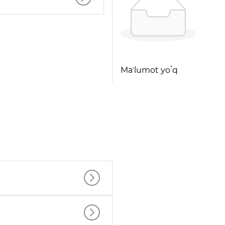
Maʼlumot yoʻq