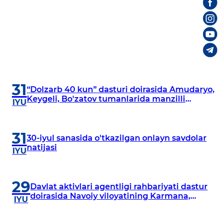
31
“Dolzarb 40 kun” dasturi doirasida Amudaryo,
Keygeli, Bo'zatov tumanlarida manzilli
IYU
o‘rganishlar olib borildi
31
30-iyul sanasida o'tkazilgan onlayn savdolar
natijasi
IYU
29
Davlat aktivlari agentligi rahbariyati dastur
doirasida Navoiy viloyatining Karmana,
IYU
Navbahor, Xatirchi va Nurota tumanlarida
o‘rganish o‘tkazmoqda