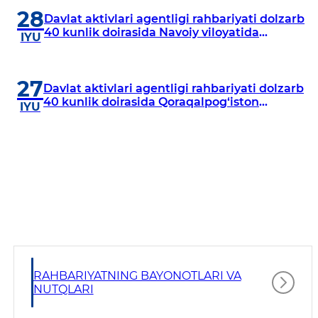
28
Davlat aktivlari agentligi rahbariyati dolzarb
40 kunlik doirasida Navoiy viloyatida
IYU
o‘rganish o‘tkazdi
27
Davlat aktivlari agentligi rahbariyati dolzarb
40 kunlik doirasida Qoraqalpog‘iston
IYU
Respublikasida o‘rganish o‘tkazmoqda
RAHBARIYATNING BAYONOTLARI VA
NUTQLARI