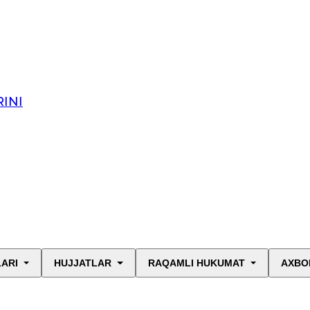
INI
LARI
HUJJATLAR
RAQAMLI HUKUMAT
AXBO