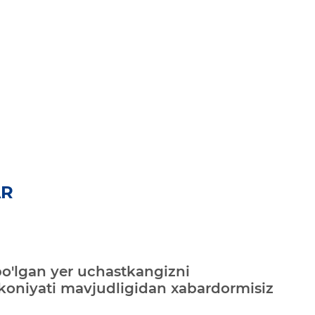
AR
bo'lgan yer uchastkangizni
mkoniyati mavjudligidan xabardormisiz