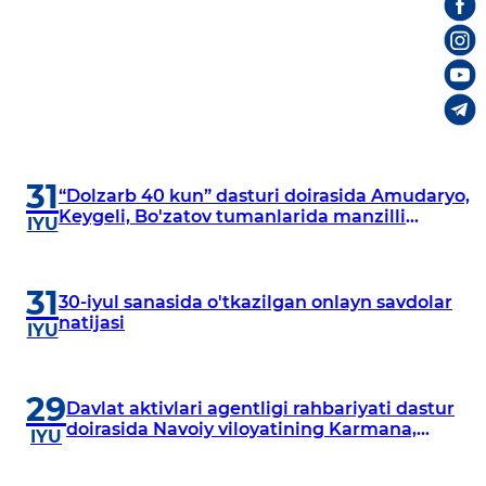
31
“Dolzarb 40 kun” dasturi doirasida Amudaryo,
Keygeli, Bo'zatov tumanlarida manzilli
IYU
o‘rganishlar olib borildi
31
30-iyul sanasida o'tkazilgan onlayn savdolar
natijasi
IYU
29
Davlat aktivlari agentligi rahbariyati dastur
doirasida Navoiy viloyatining Karmana,
IYU
Navbahor, Xatirchi va Nurota tumanlarida
o‘rganish o‘tkazmoqda