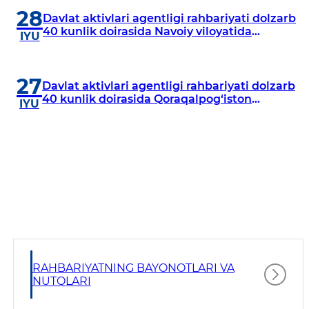
28
Davlat aktivlari agentligi rahbariyati dolzarb
40 kunlik doirasida Navoiy viloyatida
IYU
o‘rganish o‘tkazdi
27
Davlat aktivlari agentligi rahbariyati dolzarb
40 kunlik doirasida Qoraqalpog‘iston
IYU
Respublikasida o‘rganish o‘tkazmoqda
RAHBARIYATNING BAYONOTLARI VA
NUTQLARI