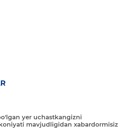
AR
bo'lgan yer uchastkangizni
mkoniyati mavjudligidan xabardormisiz