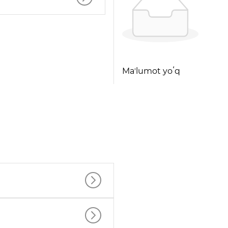
Maʼlumot yoʻq