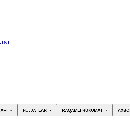
INI
LARI
HUJJATLAR
RAQAMLI HUKUMAT
AXBO