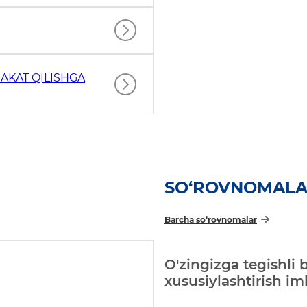
AKAT QILISHGA
SO‘ROVNOMAL
Barcha so‘rovnomalar
O'zingizga tegishli 
xususiylashtirish i