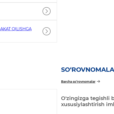
AKAT QILISHGA
SO‘ROVNOMAL
Barcha so‘rovnomalar
O'zingizga tegishli 
xususiylashtirish i