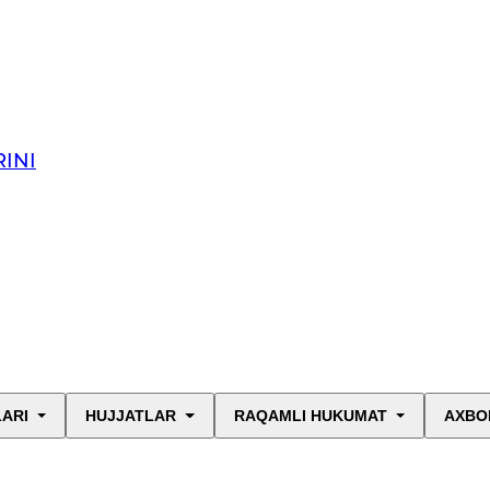
INI
LARI
HUJJATLAR
RAQAMLI HUKUMAT
AXBO