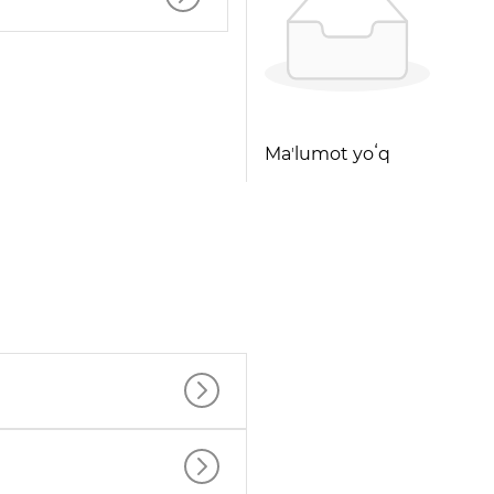
Maʼlumot yoʻq