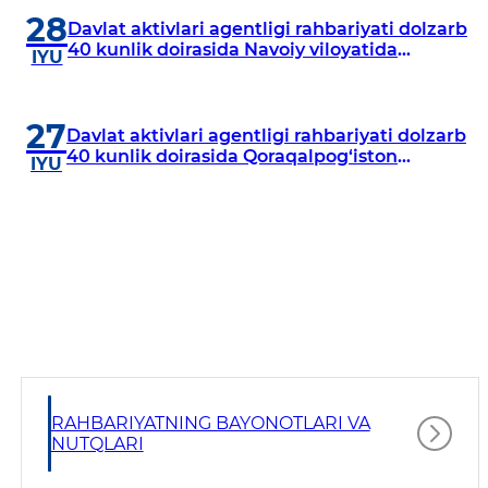
28
Davlat aktivlari agentligi rahbariyati dolzarb
40 kunlik doirasida Navoiy viloyatida
IYU
o‘rganish o‘tkazdi
27
Davlat aktivlari agentligi rahbariyati dolzarb
40 kunlik doirasida Qoraqalpog‘iston
IYU
Respublikasida o‘rganish o‘tkazmoqda
RAHBARIYATNING BAYONOTLARI VA
NUTQLARI