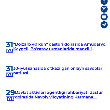
31
“Dolzarb 40 kun” dasturi doirasida Amudaryo,
Keygeli, Bo'zatov tumanlarida manzilli
IYU
o‘rganishlar olib borildi
31
30-iyul sanasida o'tkazilgan onlayn savdolar
natijasi
IYU
29
Davlat aktivlari agentligi rahbariyati dastur
doirasida Navoiy viloyatining Karmana,
IYU
Navbahor, Xatirchi va Nurota tumanlarida
o‘rganish o‘tkazmoqda