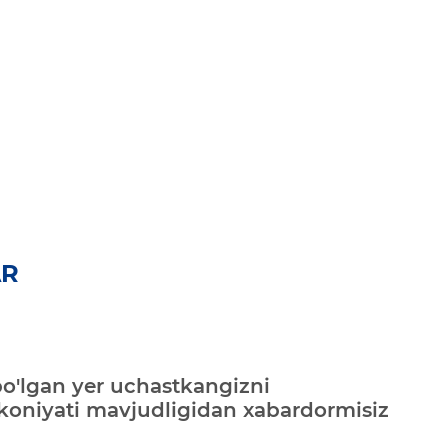
AR
bo'lgan yer uchastkangizni
mkoniyati mavjudligidan xabardormisiz