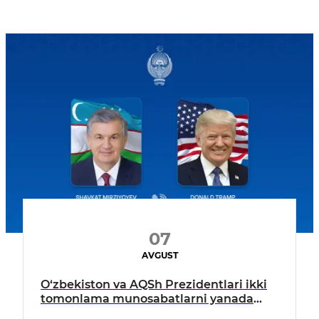
07
AVGUST
O‘zbekiston va AQSh Prezidentlari ikki
tomonlama munosabatlarni yanada
mustahkamlash istiqbollarini