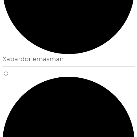
Xabardor emasman