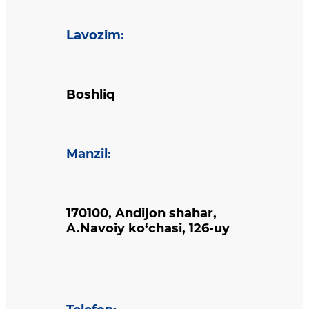
Lavozim
:
Boshliq
Manzil
:
170100, Andijon shahar,
A.Navoiy ko‘chasi, 126-uy