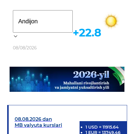
Davlat dasturi
+22.8
Ob-havo
08/08/2026
08.08.2026 dan
MB valyuta kurslari
1
USD
=
11915.64
1
EUR
=
13749.46