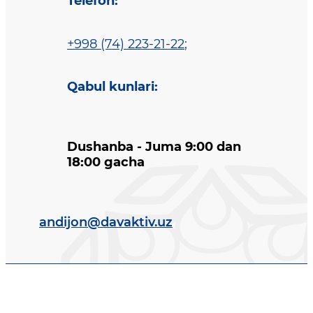
Telefon
:
+998 (74) 223-21-22
;
Qabul kunlari
:
Dushanba - Juma 9:00 dan
18:00 gacha
andijon@davaktiv.uz