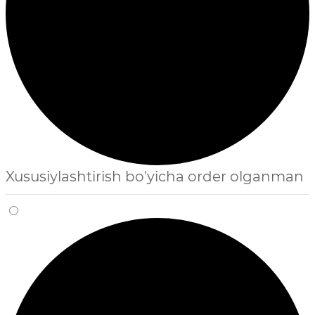
Xususiylashtirish bo'yicha order olganman