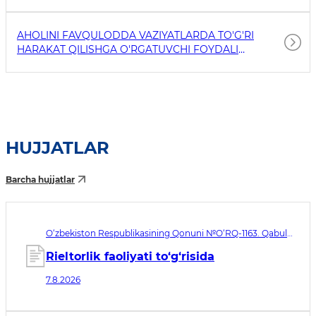
AHOLINI FAVQULODDA VAZIYATLARDA TO'G'RI
HARAKAT QILISHGA O'RGATUVCHI FOYDALI
HAVOLALAR
HUJJATLAR
Barcha hujjatlar
O‘zbekiston Respublikasining Qonuni №O‘RQ-1163. Qabul
qilingan sana 07.08.2026. Kuchga kirish sanasi 08.11.2026
Rieltorlik faoliyati to‘g‘risida
7.8.2026