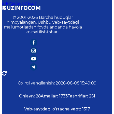
info@davaktiv.uz
© 2001-
2026
Barcha huquqlar
himoyalangan. Ushbu veb-saytdagi
ma’lumotlardan foydalanganda havola
ko‘rsatilishi shart.
Oxirgi yangilanish
:
2026-08-08 15:49:09
Onlayn:
28
Amallar:
1733
Tashriflar:
251
Veb-saytdagi o‘rtacha vaqt:
1517