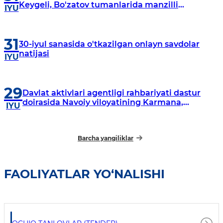
Keygeli, Bo'zatov tumanlarida manzilli
IYU
o‘rganishlar olib borildi
31
30-iyul sanasida o'tkazilgan onlayn savdolar
natijasi
IYU
29
Davlat aktivlari agentligi rahbariyati dastur
doirasida Navoiy viloyatining Karmana,
IYU
Navbahor, Xatirchi va Nurota tumanlarida
o‘rganish o‘tkazmoqda
Barcha yangiliklar
FAOLIYATLAR YO‘NALISHI