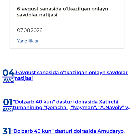
6-avgust sanasida o'tkazilgan onlayn
savdolar natijasi
07.08.2026
Yangiliklar
04
3-avgust sanasida o'tkazilgan onlayn savdolar
natijasi
AVG
01
“Dolzarb 40 kun” dasturi doirasida Xatirchi
tumanining “Qoracha”, “Nayman”, “A.Navoiy” va
AVG
“Damariq” mahallalarida manzilli o‘rganishlar
olib borildi
31
“Dolzarb 40 kun” dasturi doirasida Amudaryo,