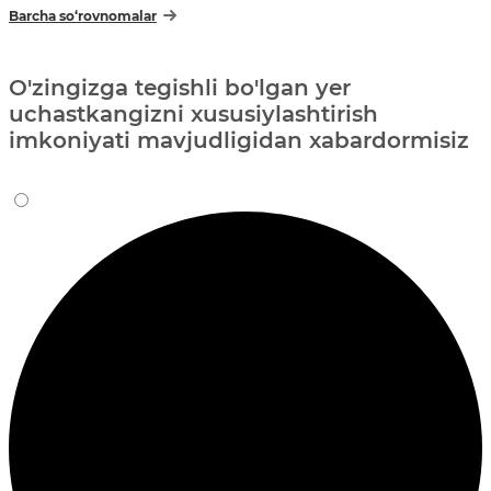
Barcha so‘rovnomalar
O'zingizga tegishli bo'lgan yer
uchastkangizni xususiylashtirish
imkoniyati mavjudligidan xabardormisiz