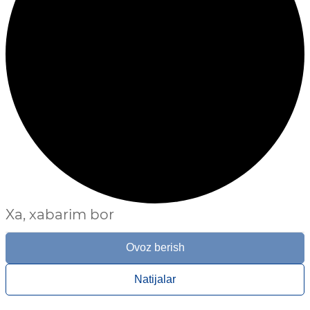
Xa, xabarim bor
Ovoz berish
Natijalar