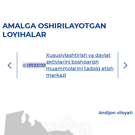
AMALGA OSHIRILAYOTGAN
LOYIHALAR
Xususiylashtirish va davlat
avdo
aktivlarini boshqarish
muammolarini tadqiq etish
markazi
Andijon viloyati