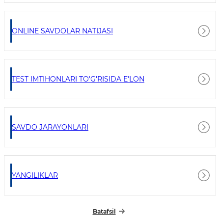
ONLINE SAVDOLAR NATIJASI
TEST IMTIHONLARI TO'G'RISIDA E'LON
SAVDO JARAYONLARI
YANGILIKLAR
Batafsil