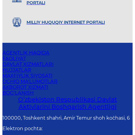
PORTALI
MILLIY HUQUQIY INTERNET PORTALI
AGENTLIK HAQIDA
FAOLIYAT
DAVLAT XIZMATLARI
HUJJATLAR
MAXFIYLIK SIYOSATI
OCHIQ MA'LUMOTLAR
AXBOROT XIZMATI
BOG‘LANISH
Oʻzbekiston Respublikasi Davlat
Aktivlarini Boshqarish Agentligi
100000, Toshkent shahri, Amir Temur shoh ko`chasi, 6
Elektron pochta
: