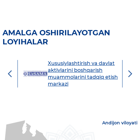
AMALGA OSHIRILAYOTGAN
LOYIHALAR
Xususiylashtirish va davlat
avdo
aktivlarini boshqarish
muammolarini tadqiq etish
markazi
Andijon viloyati