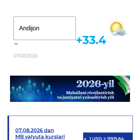
Davlat dasturi
+33.4
Ob-havo
07/08/2026
07.08.2026 dan
MB valyuta kurslari
1
USD
=
11915.64