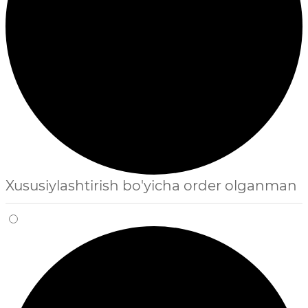
Xususiylashtirish bo'yicha order olganman