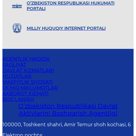
O’ZBEKISTON RESPUBLIKASI HUKUMATI
PORTALI
MILLIY HUQUQIY INTERNET PORTALI
AGENTLIK HAQIDA
FAOLIYAT
DAVLAT XIZMATLARI
HUJJATLAR
MAXFIYLIK SIYOSATI
OCHIQ MA'LUMOTLAR
AXBOROT XIZMATI
BOG‘LANISH
Oʻzbekiston Respublikasi Davlat
Aktivlarini Boshqarish Agentligi
100000, Toshkent shahri, Amir Temur shoh ko`chasi, 6
Elektron pochta
: