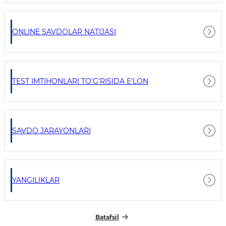
ONLINE SAVDOLAR NATIJASI
TEST IMTIHONLARI TO'G'RISIDA E'LON
SAVDO JARAYONLARI
YANGILIKLAR
Batafsil