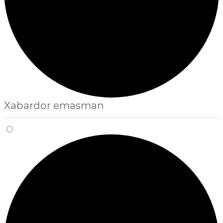
Xabardor emasman