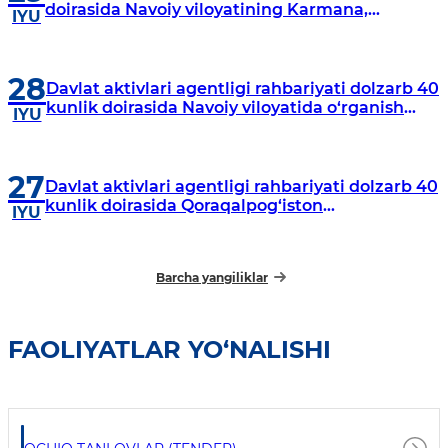
doirasida Navoiy viloyatining Karmana,
IYU
Navbahor, Xatirchi va Nurota tumanlarida
o‘rganish o‘tkazmoqda
28
Davlat aktivlari agentligi rahbariyati dolzarb 40
kunlik doirasida Navoiy viloyatida o‘rganish
IYU
o‘tkazdi
27
Davlat aktivlari agentligi rahbariyati dolzarb 40
kunlik doirasida Qoraqalpog‘iston
IYU
Respublikasida o‘rganish o‘tkazmoqda
Barcha yangiliklar
FAOLIYATLAR YO‘NALISHI