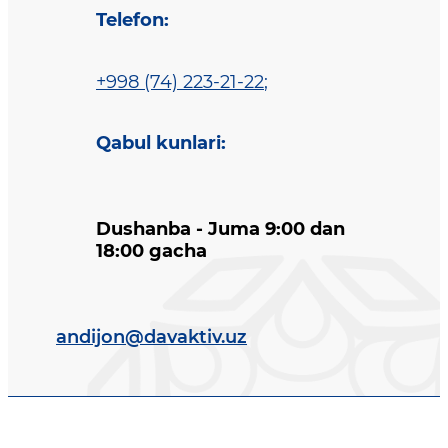
Telefon
:
+998 (74) 223-21-22
;
Qabul kunlari
:
Dushanba - Juma 9:00 dan
18:00 gacha
andijon@davaktiv.uz