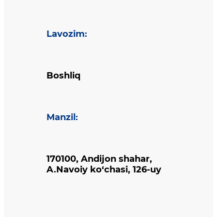
Lavozim
:
Boshliq
Manzil
:
170100, Andijon shahar,
A.Navoiy ko‘chasi, 126-uy