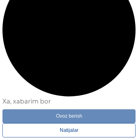
Xa, xabarim bor
Ovoz berish
Natijalar