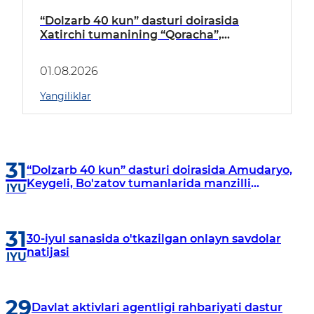
“Dolzarb 40 kun” dasturi doirasida
Xatirchi tumanining “Qoracha”,
“Nayman”, “A.Navoiy” va “Damariq”
mahallalarida manzilli o‘rganishlar olib
01.08.2026
borildi
Yangiliklar
31
“Dolzarb 40 kun” dasturi doirasida Amudaryo,
Keygeli, Bo'zatov tumanlarida manzilli
IYU
o‘rganishlar olib borildi
31
30-iyul sanasida o'tkazilgan onlayn savdolar
natijasi
IYU
29
Davlat aktivlari agentligi rahbariyati dastur