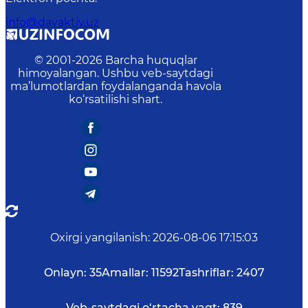
info@davaktiv.uz
© 2001-
2026
Barcha huquqlar
himoyalangan. Ushbu veb-saytdagi
ma’lumotlardan foydalanganda havola
ko‘rsatilishi shart.
Oxirgi yangilanish
:
2026-08-06 17:15:03
Onlayn:
35
Amallar:
11592
Tashriflar:
2407
Veb-saytdagi o‘rtacha vaqt:
839