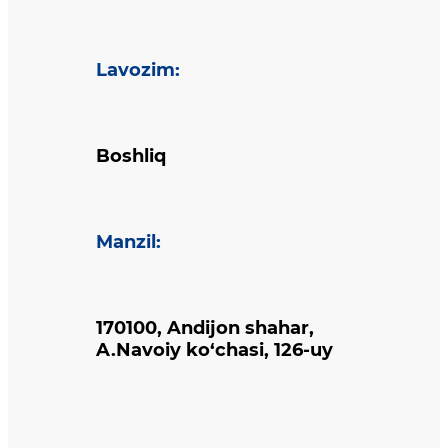
Lavozim
:
Boshliq
Manzil
:
170100, Andijon shahar,
A.Navoiy ko‘chasi, 126-uy