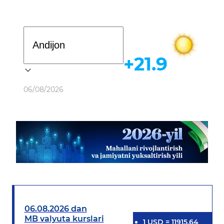
Davlat dasturi
+21.9
Ob-havo
06/08/2026
06.08.2026 dan
MB valyuta kurslari
1
USD
=
11915.64