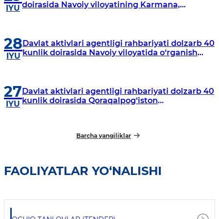
doirasida Navoiy viloyatining Karmana,
IYU
Navbahor, Xatirchi va Nurota tumanlarida
o‘rganish o‘tkazmoqda
28
Davlat aktivlari agentligi rahbariyati dolzarb 40
kunlik doirasida Navoiy viloyatida o‘rganish
IYU
o‘tkazdi
27
Davlat aktivlari agentligi rahbariyati dolzarb 40
kunlik doirasida Qoraqalpog‘iston
IYU
Respublikasida o‘rganish o‘tkazmoqda
Barcha yangiliklar
FAOLIYATLAR YO‘NALISHI