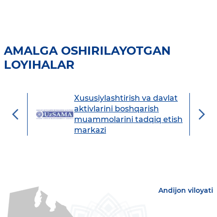
AMALGA OSHIRILAYOTGAN
LOYIHALAR
Xususiylashtirish va davlat
avdo
aktivlarini boshqarish
muammolarini tadqiq etish
markazi
Andijon viloyati