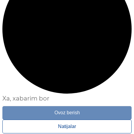
Xa, xabarim bor
Ovoz berish
Natijalar