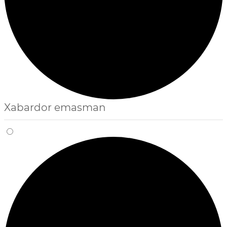
Xabardor emasman