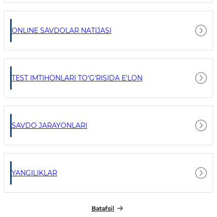
ONLINE SAVDOLAR NATIJASI
TEST IMTIHONLARI TO'G'RISIDA E'LON
SAVDO JARAYONLARI
YANGILIKLAR
Batafsil