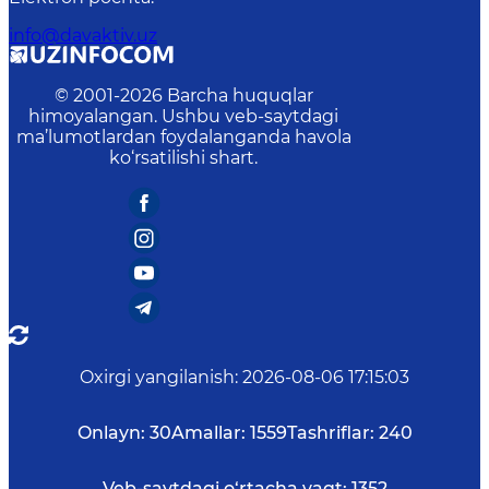
info@davaktiv.uz
© 2001-
2026
Barcha huquqlar
himoyalangan. Ushbu veb-saytdagi
ma’lumotlardan foydalanganda havola
ko‘rsatilishi shart.
Oxirgi yangilanish
:
2026-08-06 17:15:03
Onlayn:
30
Amallar:
1559
Tashriflar:
240
Veb-saytdagi o‘rtacha vaqt:
1352