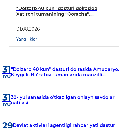
“Dolzarb 40 kun” dasturi doirasida
Xatirchi tumanining “Qoracha”,
“Nayman”, “A.Navoiy” va “Damariq”
mahallalarida manzilli o‘rganishlar olib
01.08.2026
borildi
Yangiliklar
31
“Dolzarb 40 kun” dasturi doirasida Amudaryo,
Keygeli, Bo'zatov tumanlarida manzilli
IYU
o‘rganishlar olib borildi
31
30-iyul sanasida o'tkazilgan onlayn savdolar
natijasi
IYU
29
Davlat aktivlari agentligi rahbariyati dastur