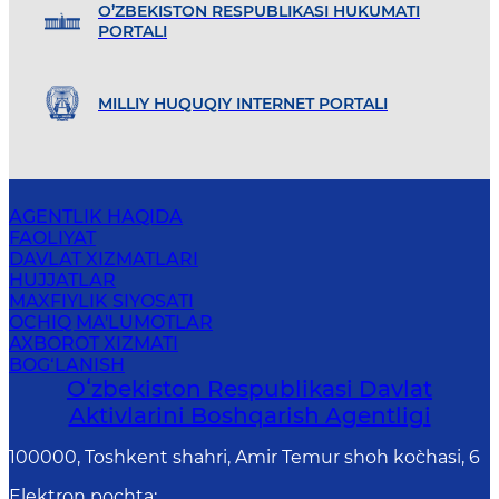
O’ZBEKISTON RESPUBLIKASI HUKUMATI
PORTALI
MILLIY HUQUQIY INTERNET PORTALI
AGENTLIK HAQIDA
FAOLIYAT
DAVLAT XIZMATLARI
HUJJATLAR
MAXFIYLIK SIYOSATI
OCHIQ MA'LUMOTLAR
AXBOROT XIZMATI
BOG‘LANISH
Oʻzbekiston Respublikasi Davlat
Aktivlarini Boshqarish Agentligi
100000, Toshkent shahri, Amir Temur shoh ko`chasi, 6
Elektron pochta
: