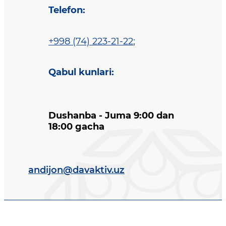
Telefon
:
+998 (74) 223-21-22
;
Qabul kunlari
:
Dushanba - Juma 9:00 dan
18:00 gacha
andijon@davaktiv.uz