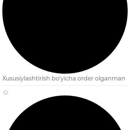
Xususiylashtirish bo'yicha order olganman