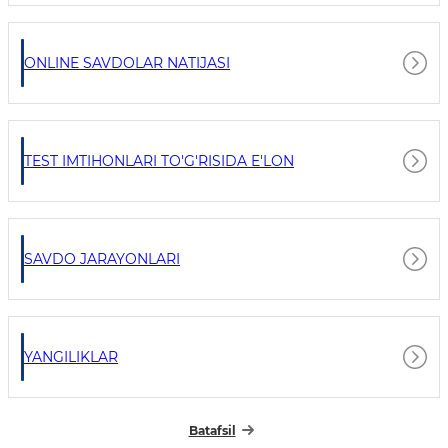
ONLINE SAVDOLAR NATIJASI
TEST IMTIHONLARI TO'G'RISIDA E'LON
SAVDO JARAYONLARI
YANGILIKLAR
Batafsil