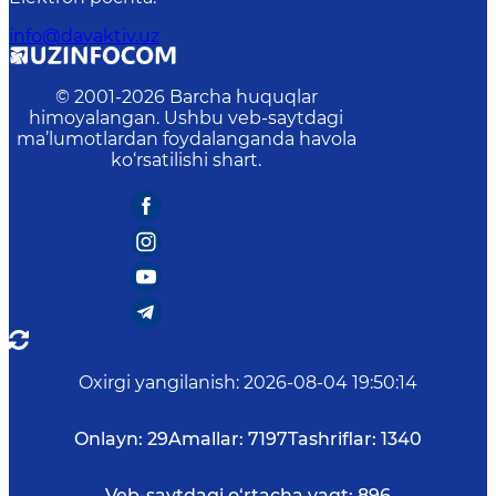
info@davaktiv.uz
© 2001-
2026
Barcha huquqlar
himoyalangan. Ushbu veb-saytdagi
ma’lumotlardan foydalanganda havola
ko‘rsatilishi shart.
Oxirgi yangilanish
:
2026-08-04 19:50:14
Onlayn:
29
Amallar:
7197
Tashriflar:
1340
Veb-saytdagi o‘rtacha vaqt:
896