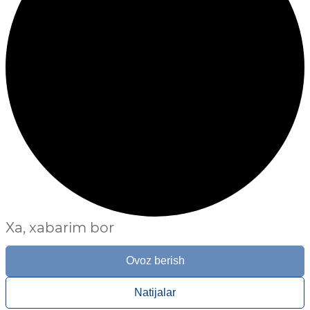
Xa, xabarim bor
Ovoz berish
Natijalar