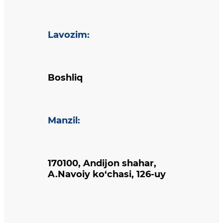
Lavozim
:
Boshliq
Manzil
:
170100, Andijon shahar,
A.Navoiy ko‘chasi, 126-uy