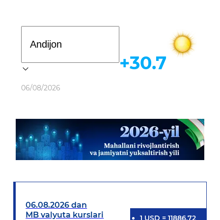
Davlat dasturi
+30.7
Ob-havo
06/08/2026
06.08.2026 dan
MB valyuta kurslari
1
USD
=
11886.72