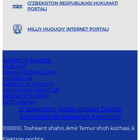
O’ZBEKISTON RESPUBLIKASI HUKUMATI
PORTALI
MILLIY HUQUQIY INTERNET PORTALI
AGENTLIK HAQIDA
FAOLIYAT
DAVLAT XIZMATLARI
HUJJATLAR
MAXFIYLIK SIYOSATI
OCHIQ MA'LUMOTLAR
AXBOROT XIZMATI
BOG‘LANISH
Oʻzbekiston Respublikasi Davlat
Aktivlarini Boshqarish Agentligi
100000, Toshkent shahri, Amir Temur shoh ko`chasi, 6
Elektron pochta
: