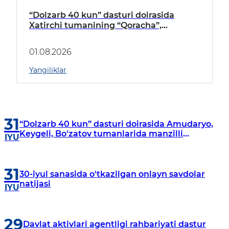
“Dolzarb 40 kun” dasturi doirasida
Xatirchi tumanining “Qoracha”,
“Nayman”, “A.Navoiy” va “Damariq”
mahallalarida manzilli o‘rganishlar olib
01.08.2026
borildi
Yangiliklar
31
“Dolzarb 40 kun” dasturi doirasida Amudaryo,
Keygeli, Bo'zatov tumanlarida manzilli
IYU
o‘rganishlar olib borildi
31
30-iyul sanasida o'tkazilgan onlayn savdolar
natijasi
IYU
29
Davlat aktivlari agentligi rahbariyati dastur