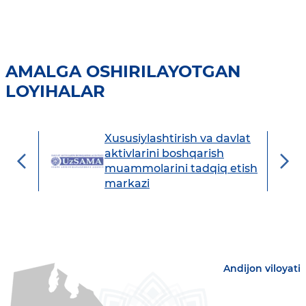
AMALGA OSHIRILAYOTGAN
LOYIHALAR
Xususiylashtirish va davlat
avdo
aktivlarini boshqarish
muammolarini tadqiq etish
markazi
Andijon viloyati