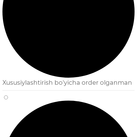
Xususiylashtirish bo'yicha order olganman