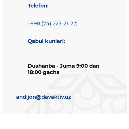
Telefon
:
+998 (74) 223-21-22
;
Qabul kunlari
:
Dushanba - Juma 9:00 dan
18:00 gacha
andijon@davaktiv.uz