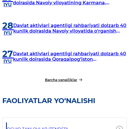
doirasida Navoiy viloyatining Karmana,
IYU
Navbahor, Xatirchi va Nurota tumanlarida
o‘rganish o‘tkazmoqda
28
Davlat aktivlari agentligi rahbariyati dolzarb 40
kunlik doirasida Navoiy viloyatida o‘rganish
IYU
o‘tkazdi
27
Davlat aktivlari agentligi rahbariyati dolzarb 40
kunlik doirasida Qoraqalpog‘iston
IYU
Respublikasida o‘rganish o‘tkazmoqda
Barcha yangiliklar
FAOLIYATLAR YO‘NALISHI