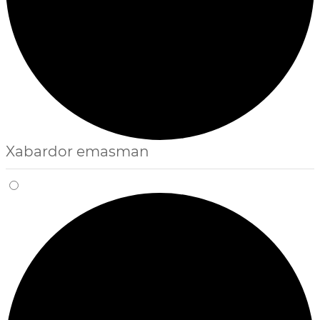
Xabardor emasman