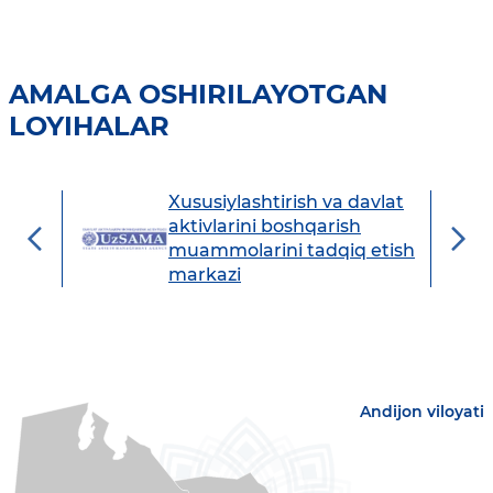
AMALGA OSHIRILAYOTGAN
LOYIHALAR
Xususiylashtirish va davlat
avdo
aktivlarini boshqarish
muammolarini tadqiq etish
markazi
Andijon viloyati