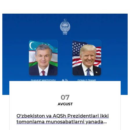
07
AVGUST
O‘zbekiston va AQSh Prezidentlari ikki
tomonlama munosabatlarni yanada
mustahkamlash istiqbollarini