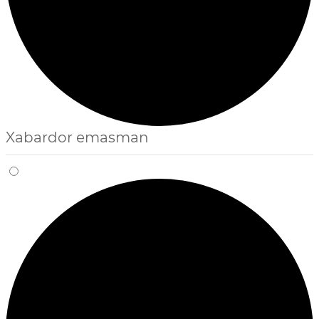
Xabardor emasman