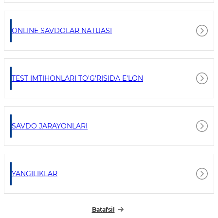
ONLINE SAVDOLAR NATIJASI
TEST IMTIHONLARI TO'G'RISIDA E'LON
SAVDO JARAYONLARI
YANGILIKLAR
Batafsil