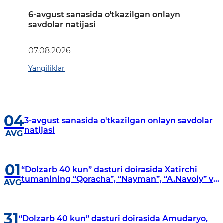
6-avgust sanasida o'tkazilgan onlayn
savdolar natijasi
07.08.2026
Yangiliklar
04
3-avgust sanasida o'tkazilgan onlayn savdolar
natijasi
AVG
01
“Dolzarb 40 kun” dasturi doirasida Xatirchi
tumanining “Qoracha”, “Nayman”, “A.Navoiy” va
AVG
“Damariq” mahallalarida manzilli o‘rganishlar
olib borildi
31
“Dolzarb 40 kun” dasturi doirasida Amudaryo,