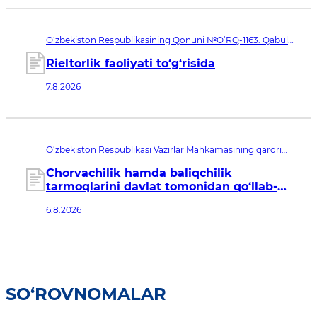
O‘zbekiston Respublikasining Qonuni №O‘RQ-1163. Qabul
qilingan sana 07.08.2026. Kuchga kirish sanasi 08.11.2026
Rieltorlik faoliyati to‘g‘risida
7.8.2026
O‘zbekiston Respublikasi Vazirlar Mahkamasining qarori
№435. Qabul qilingan sana 06.08.2026. Kuchga kirish
sanasi 07.08.2026
Chorvachilik hamda baliqchilik
tarmoqlarini davlat tomonidan qo‘llab-
quvvatlashning qo‘shimcha chora-
6.8.2026
tadbirlari to‘g‘risida
SO‘ROVNOMALAR