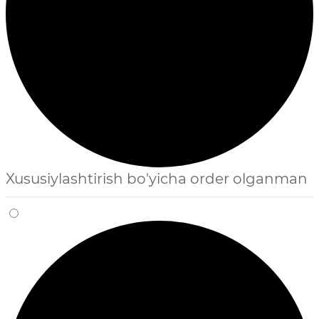
Xususiylashtirish bo'yicha order olganman