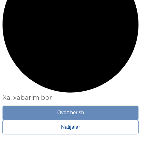
Xa, xabarim bor
Ovoz berish
Natijalar