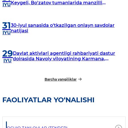
Keygeli, Bo'zatov tumanlarida manzilli
IYU
o‘rganishlar olib borildi
31
30-iyul sanasida o'tkazilgan onlayn savdolar
natijasi
IYU
29
Davlat aktivlari agentligi rahbariyati dastur
doirasida Navoiy viloyatining Karmana,
IYU
Navbahor, Xatirchi va Nurota tumanlarida
o‘rganish o‘tkazmoqda
Barcha yangiliklar
FAOLIYATLAR YO‘NALISHI