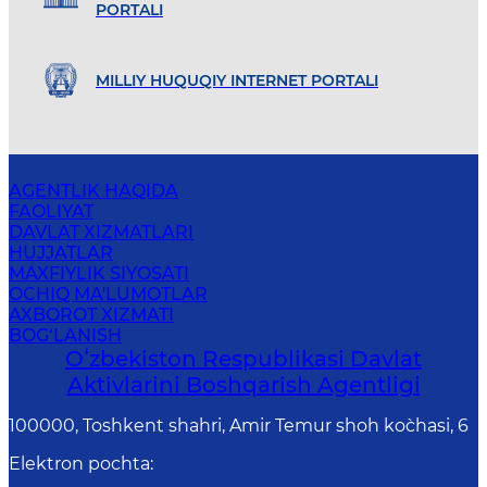
PORTALI
MILLIY HUQUQIY INTERNET PORTALI
AGENTLIK HAQIDA
FAOLIYAT
DAVLAT XIZMATLARI
HUJJATLAR
MAXFIYLIK SIYOSATI
OCHIQ MA'LUMOTLAR
AXBOROT XIZMATI
BOG‘LANISH
Oʻzbekiston Respublikasi Davlat
Aktivlarini Boshqarish Agentligi
100000, Toshkent shahri, Amir Temur shoh ko`chasi, 6
Elektron pochta
: