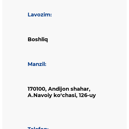
Lavozim
:
Boshliq
Manzil
:
170100, Andijon shahar,
A.Navoiy ko‘chasi, 126-uy