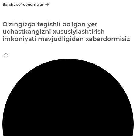
Barcha so‘rovnomalar
O'zingizga tegishli bo'lgan yer
uchastkangizni xususiylashtirish
imkoniyati mavjudligidan xabardormisiz