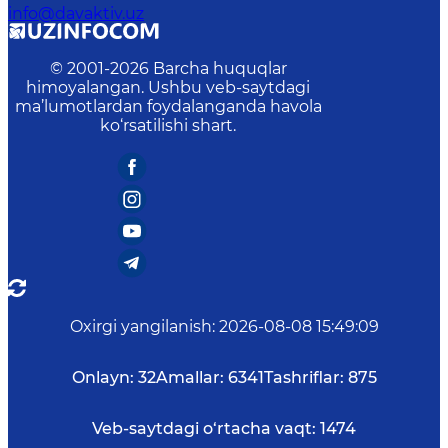
info@davaktiv.uz
© 2001-
2026
Barcha huquqlar
himoyalangan. Ushbu veb-saytdagi
ma’lumotlardan foydalanganda havola
ko‘rsatilishi shart.
Oxirgi yangilanish
:
2026-08-08 15:49:09
Onlayn:
32
Amallar:
6341
Tashriflar:
875
Veb-saytdagi o‘rtacha vaqt:
1474