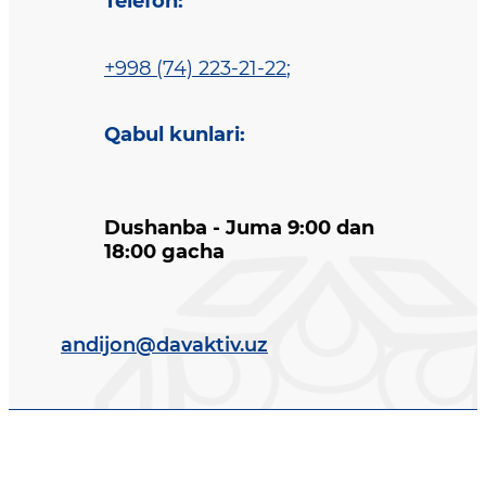
Telefon
:
+998 (74) 223-21-22
;
Qabul kunlari
:
Dushanba - Juma 9:00 dan
18:00 gacha
andijon@davaktiv.uz