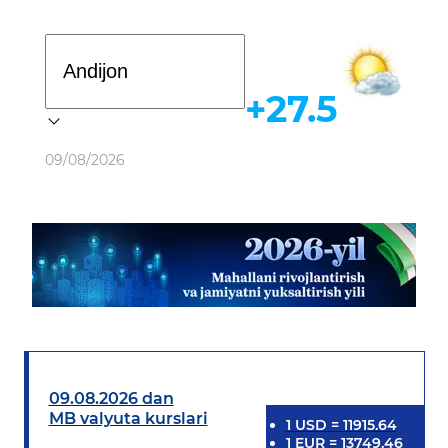
Davlat dasturi
+27.5
Ob-havo
09/08/2026
09.08.2026 dan
MB valyuta kurslari
1
USD
=
11915.64
1
EUR
=
13749.46