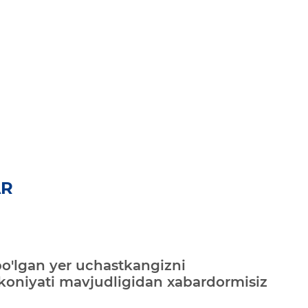
AR
bo'lgan yer uchastkangizni
mkoniyati mavjudligidan xabardormisiz