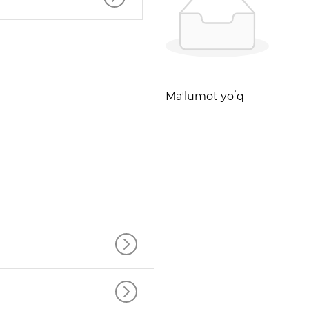
Maʼlumot yoʻq