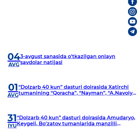
04
3-avgust sanasida o'tkazilgan onlayn
savdolar natijasi
AVG
01
“Dolzarb 40 kun” dasturi doirasida Xatirchi
tumanining “Qoracha”, “Nayman”, “A.Navoiy”
AVG
va “Damariq” mahallalarida manzilli
o‘rganishlar olib borildi
31
“Dolzarb 40 kun” dasturi doirasida Amudaryo,
Keygeli, Bo'zatov tumanlarida manzilli
IYU
o‘rganishlar olib borildi