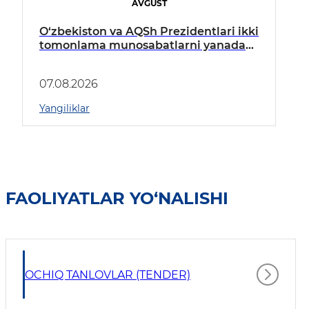
AVGUST
O‘zbekiston va AQSh Prezidentlari ikki
tomonlama munosabatlarni yanada
mustahkamlash istiqbollarini
muhokama qildilar
07.08.2026
Yangiliklar
FAOLIYATLAR YO‘NALISHI
OCHIQ TANLOVLAR (TENDER)