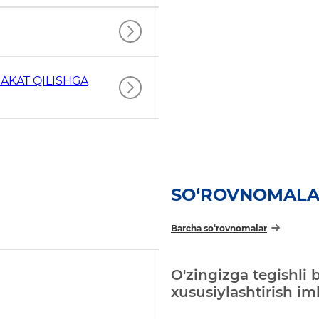
AKAT QILISHGA
SO‘ROVNOMAL
Barcha so‘rovnomalar
O'zingizga tegishli 
xususiylashtirish i