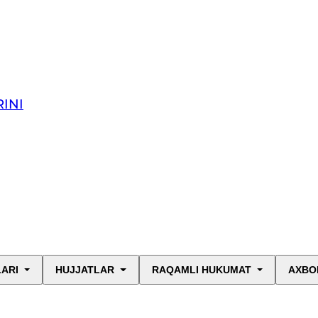
INI
LARI
HUJJATLAR
RAQAMLI HUKUMAT
AXBO