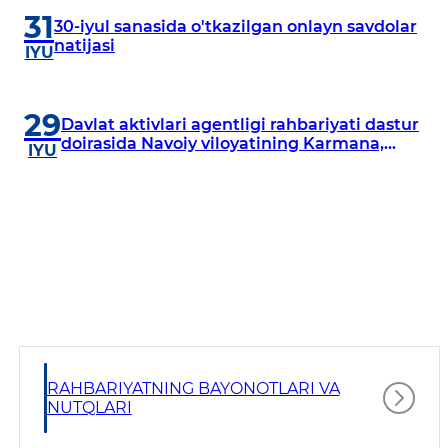
31
30-iyul sanasida o'tkazilgan onlayn savdolar
natijasi
IYU
29
Davlat aktivlari agentligi rahbariyati dastur
doirasida Navoiy viloyatining Karmana,
IYU
Navbahor, Xatirchi va Nurota tumanlarida
o‘rganish o‘tkazmoqda
RAHBARIYATNING BAYONOTLARI VA
NUTQLARI