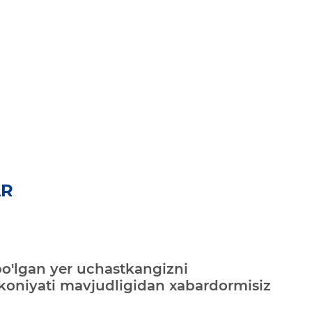
AR
bo'lgan yer uchastkangizni
mkoniyati mavjudligidan xabardormisiz