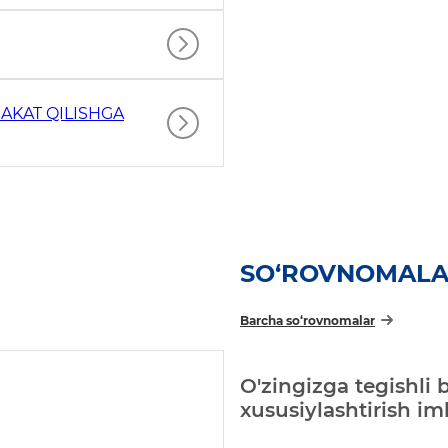
AKAT QILISHGA
SO‘ROVNOMAL
Barcha so‘rovnomalar
O'zingizga tegishli 
xususiylashtirish i