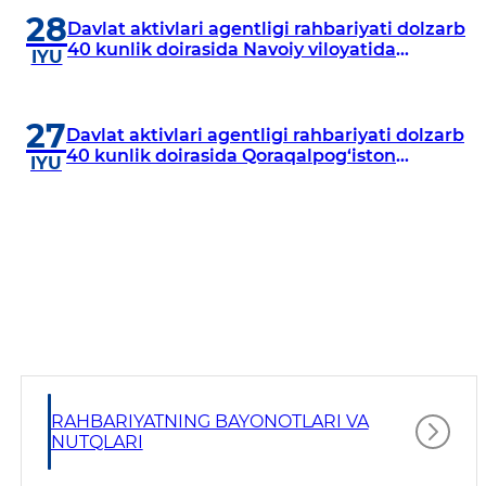
28
Davlat aktivlari agentligi rahbariyati dolzarb
40 kunlik doirasida Navoiy viloyatida
IYU
o‘rganish o‘tkazdi
27
Davlat aktivlari agentligi rahbariyati dolzarb
40 kunlik doirasida Qoraqalpog‘iston
IYU
Respublikasida o‘rganish o‘tkazmoqda
RAHBARIYATNING BAYONOTLARI VA
NUTQLARI