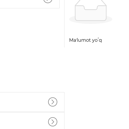
Maʼlumot yoʻq