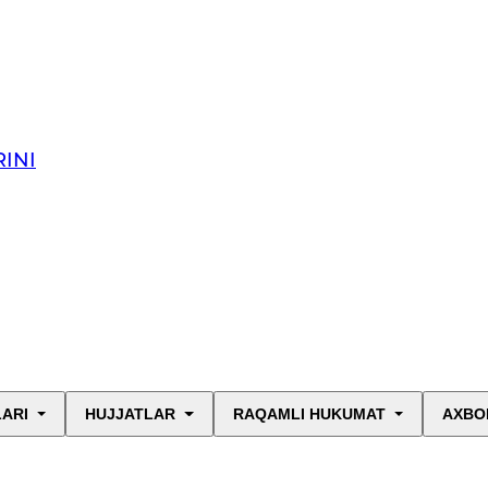
INI
LARI
HUJJATLAR
RAQAMLI HUKUMAT
AXBO