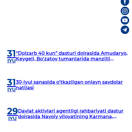
31
“Dolzarb 40 kun” dasturi doirasida Amudaryo,
Keygeli, Bo'zatov tumanlarida manzilli
IYU
o‘rganishlar olib borildi
31
30-iyul sanasida o'tkazilgan onlayn savdolar
natijasi
IYU
29
Davlat aktivlari agentligi rahbariyati dastur
doirasida Navoiy viloyatining Karmana,
IYU
Navbahor, Xatirchi va Nurota tumanlarida
o‘rganish o‘tkazmoqda