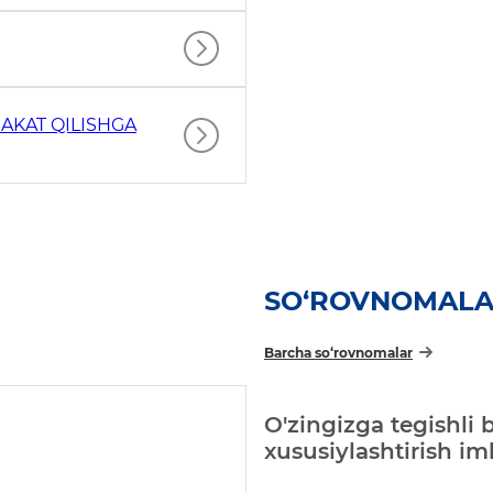
AKAT QILISHGA
SO‘ROVNOMAL
Barcha so‘rovnomalar
O'zingizga tegishli 
xususiylashtirish i