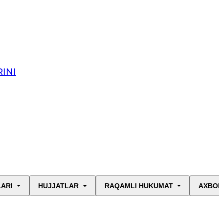
INI
LARI
HUJJATLAR
RAQAMLI HUKUMAT
AXBO