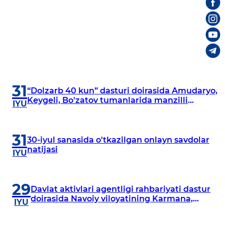
31
“Dolzarb 40 kun” dasturi doirasida Amudaryo,
Keygeli, Bo'zatov tumanlarida manzilli
IYU
o‘rganishlar olib borildi
31
30-iyul sanasida o'tkazilgan onlayn savdolar
natijasi
IYU
29
Davlat aktivlari agentligi rahbariyati dastur
doirasida Navoiy viloyatining Karmana,
IYU
Navbahor, Xatirchi va Nurota tumanlarida
o‘rganish o‘tkazmoqda