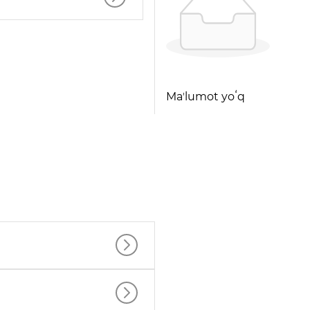
Maʼlumot yoʻq