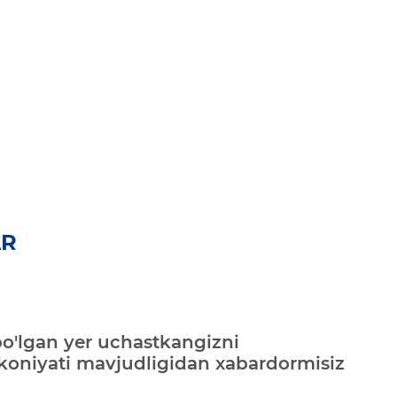
AR
bo'lgan yer uchastkangizni
mkoniyati mavjudligidan xabardormisiz