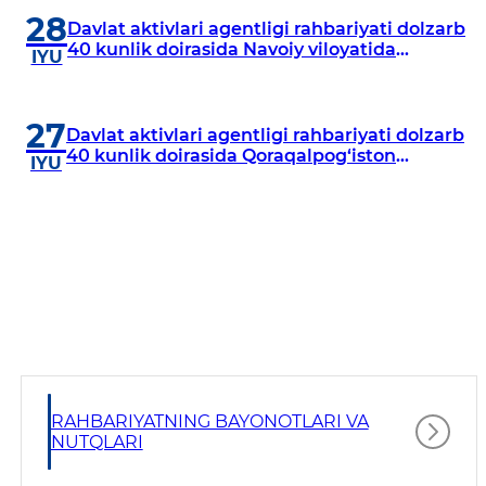
28
Davlat aktivlari agentligi rahbariyati dolzarb
40 kunlik doirasida Navoiy viloyatida
IYU
o‘rganish o‘tkazdi
27
Davlat aktivlari agentligi rahbariyati dolzarb
40 kunlik doirasida Qoraqalpog‘iston
IYU
Respublikasida o‘rganish o‘tkazmoqda
RAHBARIYATNING BAYONOTLARI VA
NUTQLARI