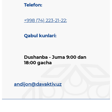
Telefon
:
+998 (74) 223-21-22
;
Qabul kunlari
:
Dushanba - Juma 9:00 dan
18:00 gacha
andijon@davaktiv.uz