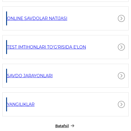
ONLINE SAVDOLAR NATIJASI
TEST IMTIHONLARI TO'G'RISIDA E'LON
SAVDO JARAYONLARI
YANGILIKLAR
Batafsil