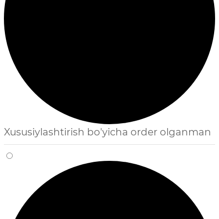
Xususiylashtirish bo'yicha order olganman