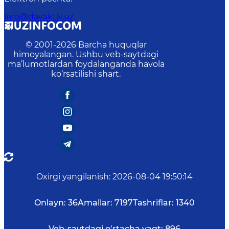
info@davaktiv.uz
© 2001-
2026
Barcha huquqlar
himoyalangan. Ushbu veb-saytdagi
ma’lumotlardan foydalanganda havola
ko‘rsatilishi shart.
Oxirgi yangilanish
:
2026-08-04 19:50:14
Onlayn:
36
Amallar:
7197
Tashriflar:
1340
Veb-saytdagi o‘rtacha vaqt:
896