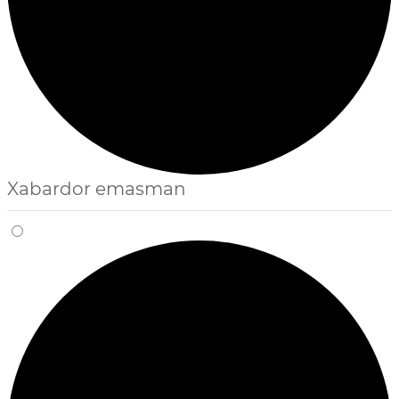
Xabardor emasman