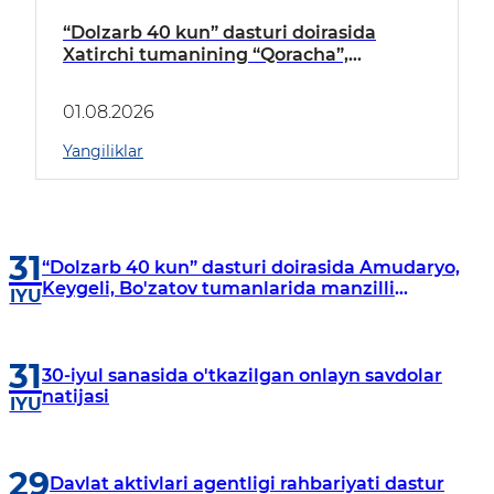
“Dolzarb 40 kun” dasturi doirasida
Xatirchi tumanining “Qoracha”,
“Nayman”, “A.Navoiy” va “Damariq”
mahallalarida manzilli o‘rganishlar olib
01.08.2026
borildi
Yangiliklar
31
“Dolzarb 40 kun” dasturi doirasida Amudaryo,
Keygeli, Bo'zatov tumanlarida manzilli
IYU
o‘rganishlar olib borildi
31
30-iyul sanasida o'tkazilgan onlayn savdolar
natijasi
IYU
29
Davlat aktivlari agentligi rahbariyati dastur