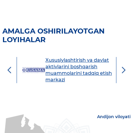
AMALGA OSHIRILAYOTGAN
LOYIHALAR
Xususiylashtirish va davlat
avdo
aktivlarini boshqarish
muammolarini tadqiq etish
markazi
Andijon viloyati