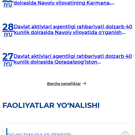
doirasida Navoiy viloyatining Karmana,
IYU
Navbahor, Xatirchi va Nurota tumanlarida
o‘rganish o‘tkazmoqda
28
Davlat aktivlari agentligi rahbariyati dolzarb 40
kunlik doirasida Navoiy viloyatida o‘rganish
IYU
o‘tkazdi
27
Davlat aktivlari agentligi rahbariyati dolzarb 40
kunlik doirasida Qoraqalpog‘iston
IYU
Respublikasida o‘rganish o‘tkazmoqda
Barcha yangiliklar
FAOLIYATLAR YO‘NALISHI