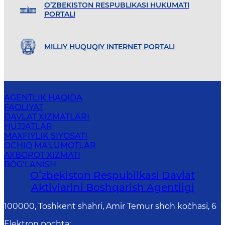
O’ZBEKISTON RESPUBLIKASI HUKUMATI
PORTALI
MILLIY HUQUQIY INTERNET PORTALI
AGENTLIK HAQIDA
FAOLIYAT
DAVLAT XIZMATLARI
HUJJATLAR
MAXFIYLIK SIYOSATI
OCHIQ MA'LUMOTLAR
AXBOROT XIZMATI
BOG‘LANISH
Oʻzbekiston Respublikasi Davlat
Aktivlarini Boshqarish Agentligi
100000, Toshkent shahri, Amir Temur shoh ko`chasi, 6
Elektron pochta
: