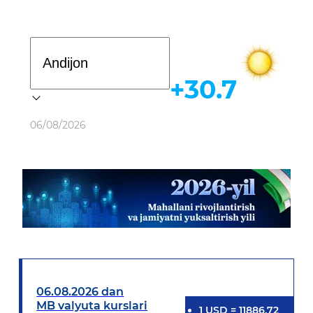
Davlat dasturi
+30.7
Ob-havo
06/08/2026
06.08.2026 dan
MB valyuta kurslari
1
USD
=
11886.72