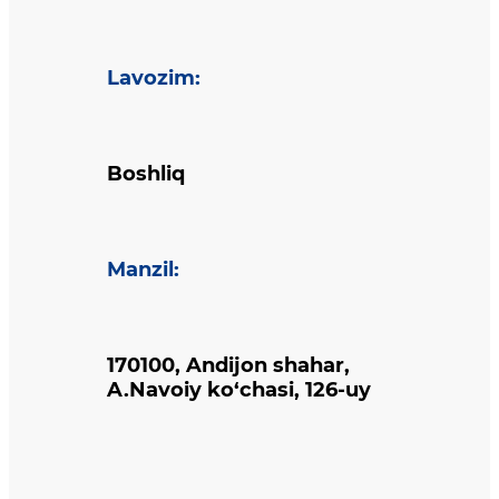
Lavozim
:
Boshliq
Manzil
:
170100, Andijon shahar,
A.Navoiy ko‘chasi, 126-uy