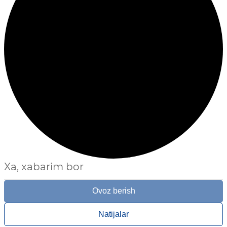
Xa, xabarim bor
Ovoz berish
Natijalar