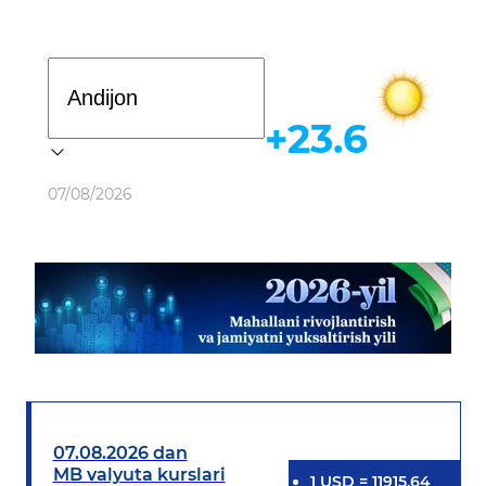
Davlat dasturi
+23.6
Ob-havo
07/08/2026
07.08.2026 dan
MB valyuta kurslari
1
USD
=
11915.64