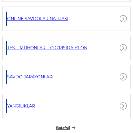
ONLINE SAVDOLAR NATIJASI
TEST IMTIHONLARI TO'G'RISIDA E'LON
SAVDO JARAYONLARI
YANGILIKLAR
Batafsil