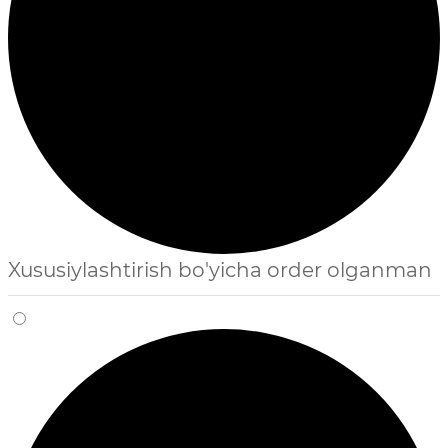
Xususiylashtirish bo'yicha order olganman