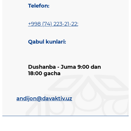
Telefon
:
+998 (74) 223-21-22
;
Qabul kunlari
:
Dushanba - Juma 9:00 dan
18:00 gacha
andijon@davaktiv.uz