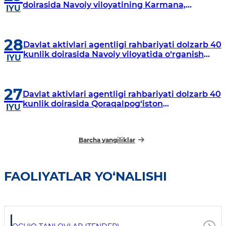
doirasida Navoiy viloyatining Karmana,
IYU
Navbahor, Xatirchi va Nurota tumanlarida
o‘rganish o‘tkazmoqda
28
Davlat aktivlari agentligi rahbariyati dolzarb 40
kunlik doirasida Navoiy viloyatida o‘rganish
IYU
o‘tkazdi
27
Davlat aktivlari agentligi rahbariyati dolzarb 40
kunlik doirasida Qoraqalpog‘iston
IYU
Respublikasida o‘rganish o‘tkazmoqda
Barcha yangiliklar
FAOLIYATLAR YO‘NALISHI