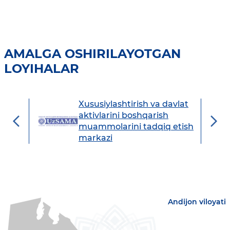
AMALGA OSHIRILAYOTGAN
LOYIHALAR
Xususiylashtirish va davlat
avdo
aktivlarini boshqarish
muammolarini tadqiq etish
markazi
Andijon viloyati