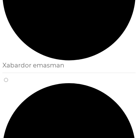
Xabardor emasman