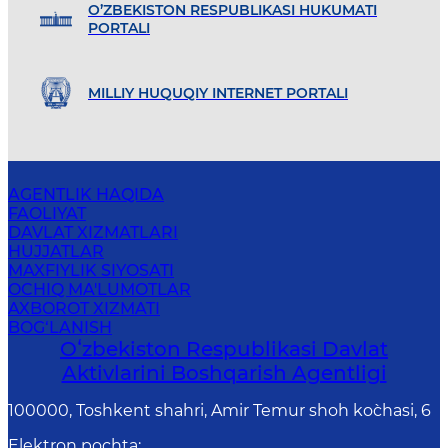
O’ZBEKISTON RESPUBLIKASI HUKUMATI
PORTALI
MILLIY HUQUQIY INTERNET PORTALI
AGENTLIK HAQIDA
FAOLIYAT
DAVLAT XIZMATLARI
HUJJATLAR
MAXFIYLIK SIYOSATI
OCHIQ MA'LUMOTLAR
AXBOROT XIZMATI
BOG‘LANISH
Oʻzbekiston Respublikasi Davlat
Aktivlarini Boshqarish Agentligi
100000, Toshkent shahri, Amir Temur shoh ko`chasi, 6
Elektron pochta
: