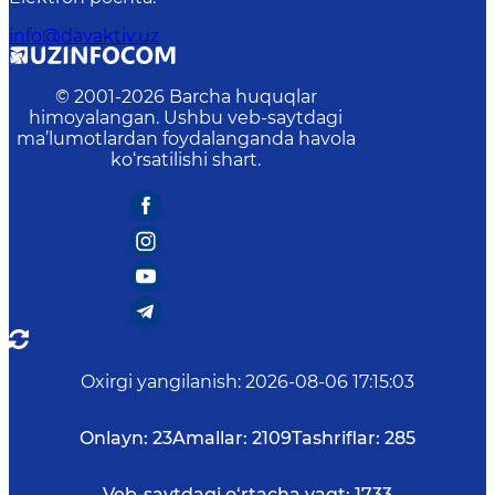
info@davaktiv.uz
© 2001-
2026
Barcha huquqlar
himoyalangan. Ushbu veb-saytdagi
ma’lumotlardan foydalanganda havola
ko‘rsatilishi shart.
Oxirgi yangilanish
:
2026-08-06 17:15:03
Onlayn:
23
Amallar:
2109
Tashriflar:
285
Veb-saytdagi o‘rtacha vaqt:
1733