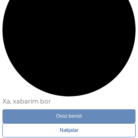
Xa, xabarim bor
Ovoz berish
Natijalar