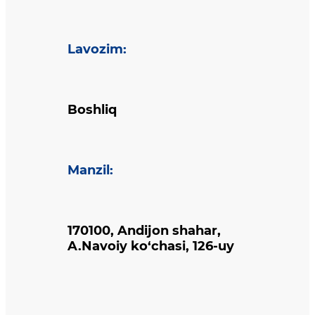
Lavozim
:
Boshliq
Manzil
:
170100, Andijon shahar,
A.Navoiy ko‘chasi, 126-uy