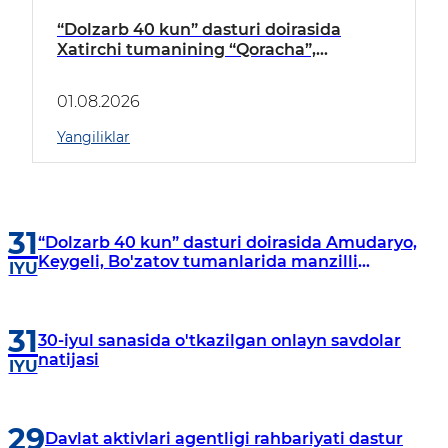
“Dolzarb 40 kun” dasturi doirasida
Xatirchi tumanining “Qoracha”,
“Nayman”, “A.Navoiy” va “Damariq”
mahallalarida manzilli o‘rganishlar olib
01.08.2026
borildi
Yangiliklar
31
“Dolzarb 40 kun” dasturi doirasida Amudaryo,
Keygeli, Bo'zatov tumanlarida manzilli
IYU
o‘rganishlar olib borildi
31
30-iyul sanasida o'tkazilgan onlayn savdolar
natijasi
IYU
29
Davlat aktivlari agentligi rahbariyati dastur