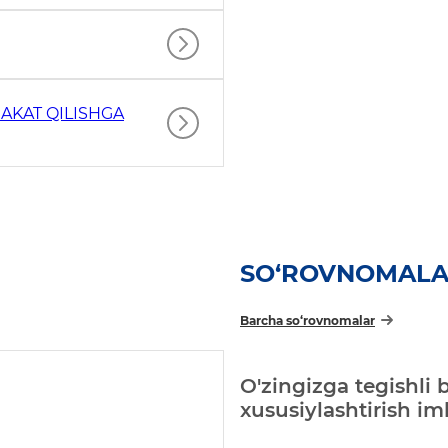
AKAT QILISHGA
SO‘ROVNOMAL
Barcha so‘rovnomalar
O'zingizga tegishli 
xususiylashtirish i