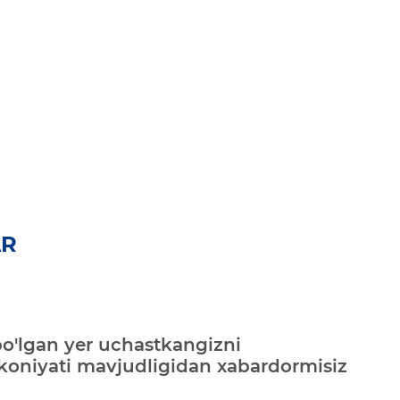
AR
bo'lgan yer uchastkangizni
mkoniyati mavjudligidan xabardormisiz