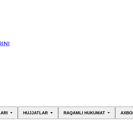
INI
LARI
HUJJATLAR
RAQAMLI HUKUMAT
AXBO