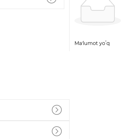
Maʼlumot yoʻq