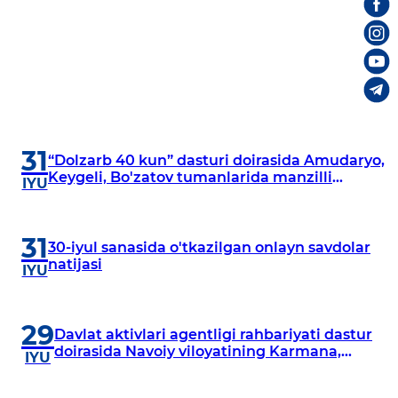
31
“Dolzarb 40 kun” dasturi doirasida Amudaryo,
Keygeli, Bo'zatov tumanlarida manzilli
IYU
o‘rganishlar olib borildi
31
30-iyul sanasida o'tkazilgan onlayn savdolar
natijasi
IYU
29
Davlat aktivlari agentligi rahbariyati dastur
doirasida Navoiy viloyatining Karmana,
IYU
Navbahor, Xatirchi va Nurota tumanlarida
o‘rganish o‘tkazmoqda