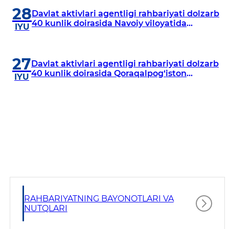
28
Davlat aktivlari agentligi rahbariyati dolzarb
40 kunlik doirasida Navoiy viloyatida
IYU
o‘rganish o‘tkazdi
27
Davlat aktivlari agentligi rahbariyati dolzarb
40 kunlik doirasida Qoraqalpog‘iston
IYU
Respublikasida o‘rganish o‘tkazmoqda
RAHBARIYATNING BAYONOTLARI VA
NUTQLARI