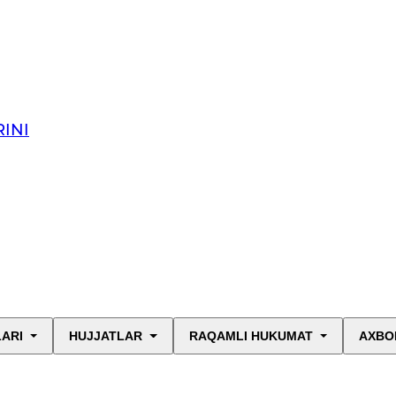
INI
LARI
HUJJATLAR
RAQAMLI HUKUMAT
AXBO