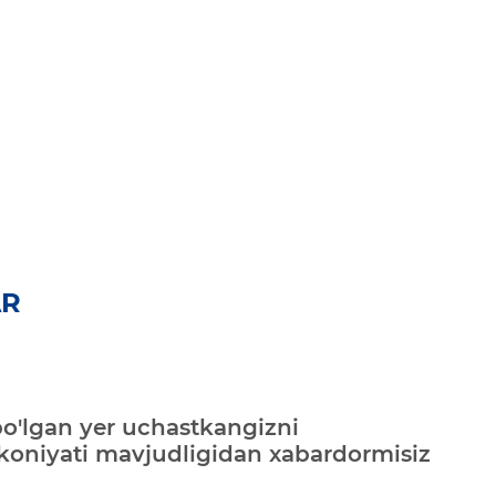
AR
bo'lgan yer uchastkangizni
mkoniyati mavjudligidan xabardormisiz