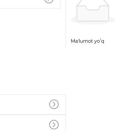
Maʼlumot yoʻq