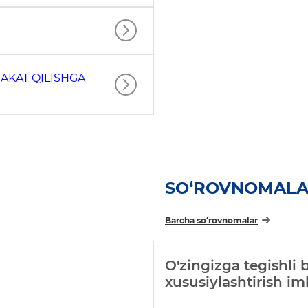
AKAT QILISHGA
SO‘ROVNOMAL
Barcha so‘rovnomalar
O'zingizga tegishli 
xususiylashtirish i