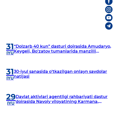
31
“Dolzarb 40 kun” dasturi doirasida Amudaryo,
Keygeli, Bo'zatov tumanlarida manzilli
IYU
o‘rganishlar olib borildi
31
30-iyul sanasida o'tkazilgan onlayn savdolar
natijasi
IYU
29
Davlat aktivlari agentligi rahbariyati dastur
doirasida Navoiy viloyatining Karmana,
IYU
Navbahor, Xatirchi va Nurota tumanlarida
o‘rganish o‘tkazmoqda