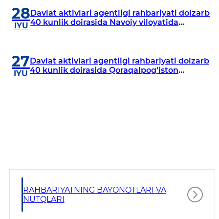
28
Davlat aktivlari agentligi rahbariyati dolzarb
40 kunlik doirasida Navoiy viloyatida
IYU
o‘rganish o‘tkazdi
27
Davlat aktivlari agentligi rahbariyati dolzarb
40 kunlik doirasida Qoraqalpog‘iston
IYU
Respublikasida o‘rganish o‘tkazmoqda
RAHBARIYATNING BAYONOTLARI VA
NUTQLARI