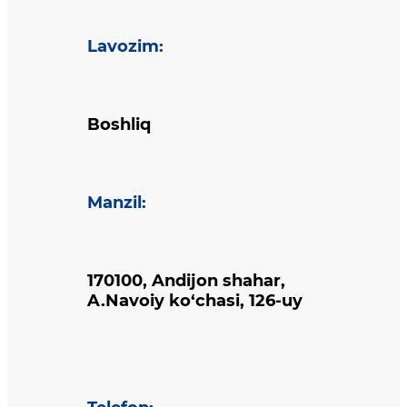
Lavozim
:
Boshliq
Manzil
:
170100, Andijon shahar,
A.Navoiy ko‘chasi, 126-uy