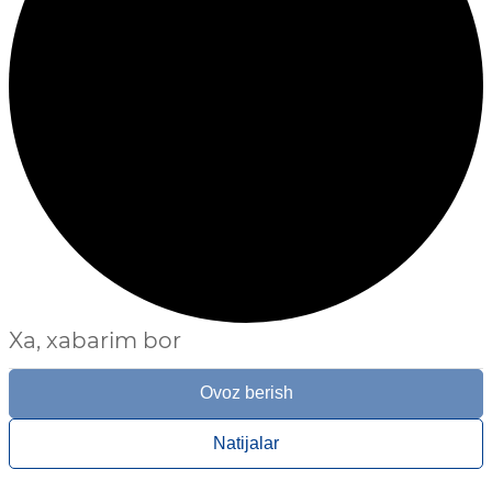
Xa, xabarim bor
Ovoz berish
Natijalar