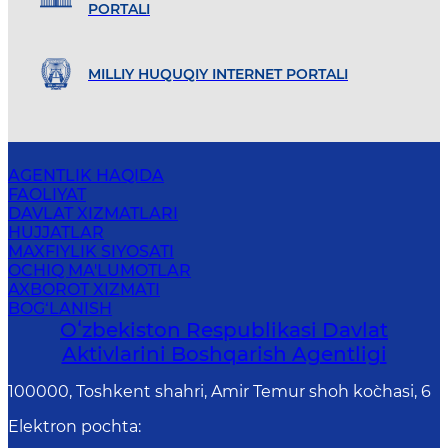
PORTALI
MILLIY HUQUQIY INTERNET PORTALI
AGENTLIK HAQIDA
FAOLIYAT
DAVLAT XIZMATLARI
HUJJATLAR
MAXFIYLIK SIYOSATI
OCHIQ MA'LUMOTLAR
AXBOROT XIZMATI
BOG‘LANISH
Oʻzbekiston Respublikasi Davlat
Aktivlarini Boshqarish Agentligi
100000, Toshkent shahri, Amir Temur shoh ko`chasi, 6
Elektron pochta
: