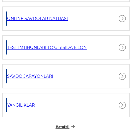
ONLINE SAVDOLAR NATIJASI
TEST IMTIHONLARI TO'G'RISIDA E'LON
SAVDO JARAYONLARI
YANGILIKLAR
Batafsil