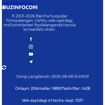
info@davaktiv.uz
© 2001-
2026
Barcha huquqlar
himoyalangan. Ushbu veb-saytdagi
ma’lumotlardan foydalanganda havola
ko‘rsatilishi shart.
Oxirgi yangilanish
:
2026-08-08 15:49:09
Onlayn:
20
Amallar:
9890
Tashriflar:
1428
Veb-saytdagi o‘rtacha vaqt:
1537