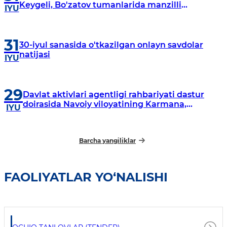
Keygeli, Bo'zatov tumanlarida manzilli
IYU
o‘rganishlar olib borildi
31
30-iyul sanasida o'tkazilgan onlayn savdolar
natijasi
IYU
29
Davlat aktivlari agentligi rahbariyati dastur
doirasida Navoiy viloyatining Karmana,
IYU
Navbahor, Xatirchi va Nurota tumanlarida
o‘rganish o‘tkazmoqda
Barcha yangiliklar
FAOLIYATLAR YO‘NALISHI