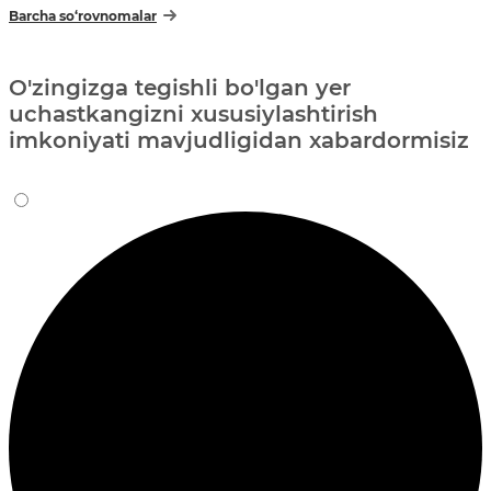
Barcha so‘rovnomalar
O'zingizga tegishli bo'lgan yer
uchastkangizni xususiylashtirish
imkoniyati mavjudligidan xabardormisiz