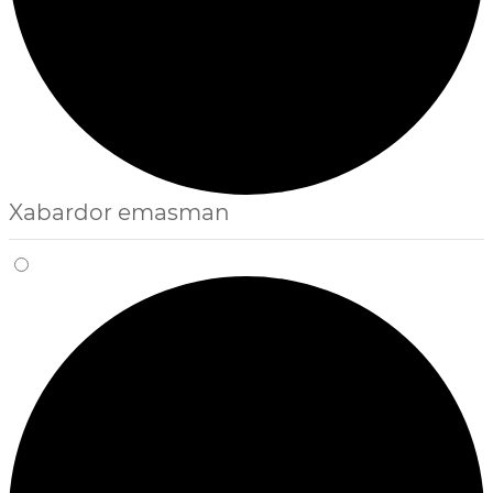
Xabardor emasman