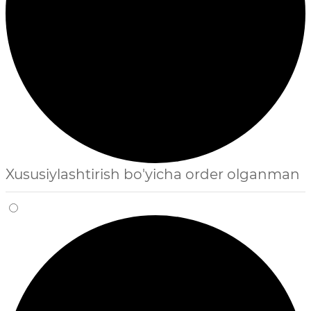
Xususiylashtirish bo'yicha order olganman