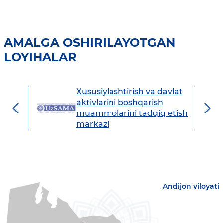
AMALGA OSHIRILAYOTGAN
LOYIHALAR
Xususiylashtirish va davlat
avdo
aktivlarini boshqarish
muammolarini tadqiq etish
markazi
Andijon viloyati