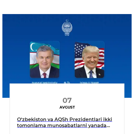
07
AVGUST
O‘zbekiston va AQSh Prezidentlari ikki
tomonlama munosabatlarni yanada
mustahkamlash istiqbollarini