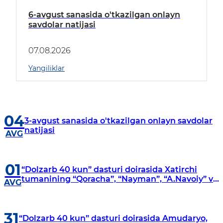
6-avgust sanasida o'tkazilgan onlayn
savdolar natijasi
07.08.2026
Yangiliklar
04
3-avgust sanasida o'tkazilgan onlayn savdolar
natijasi
AVG
01
“Dolzarb 40 kun” dasturi doirasida Xatirchi
tumanining “Qoracha”, “Nayman”, “A.Navoiy” va
AVG
“Damariq” mahallalarida manzilli o‘rganishlar
olib borildi
31
“Dolzarb 40 kun” dasturi doirasida Amudaryo,