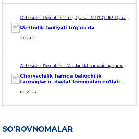
O‘zbekiston Respublikasining Qonuni №O‘RQ-1163. Qabul
qilingan sana 07.08.2026. Kuchga kirish sanasi 08.11.2026
Rieltorlik faoliyati to‘g‘risida
7.8.2026
O‘zbekiston Respublikasi Vazirlar Mahkamasining qarori
№435. Qabul qilingan sana 06.08.2026. Kuchga kirish
sanasi 07.08.2026
Chorvachilik hamda baliqchilik
tarmoqlarini davlat tomonidan qo‘llab-
quvvatlashning qo‘shimcha chora-
6.8.2026
tadbirlari to‘g‘risida
SO‘ROVNOMALAR