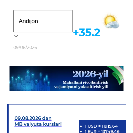
Davlat dasturi
+35.2
Ob-havo
09/08/2026
09.08.2026 dan
MB valyuta kurslari
1
USD
=
11915.64
1
EUR
=
13749.46