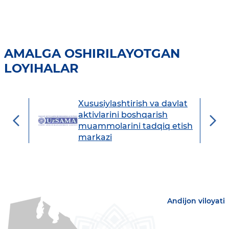
AMALGA OSHIRILAYOTGAN
LOYIHALAR
Xususiylashtirish va davlat
avdo
aktivlarini boshqarish
muammolarini tadqiq etish
markazi
Andijon viloyati