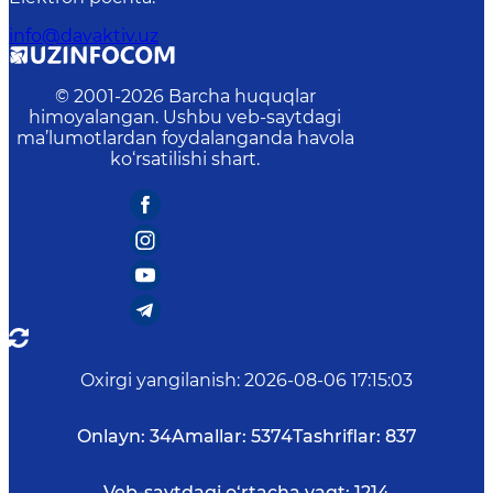
info@davaktiv.uz
© 2001-
2026
Barcha huquqlar
himoyalangan. Ushbu veb-saytdagi
ma’lumotlardan foydalanganda havola
ko‘rsatilishi shart.
Oxirgi yangilanish
:
2026-08-06 17:15:03
Onlayn:
34
Amallar:
5374
Tashriflar:
837
Veb-saytdagi o‘rtacha vaqt:
1214