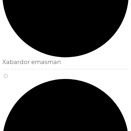
Xabardor emasman