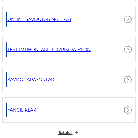
ONLINE SAVDOLAR NATIJASI
TEST IMTIHONLARI TO'G'RISIDA E'LON
SAVDO JARAYONLARI
YANGILIKLAR
Batafsil