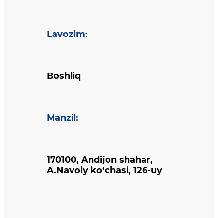
Lavozim
:
Boshliq
Manzil
:
170100, Andijon shahar,
A.Navoiy ko‘chasi, 126-uy