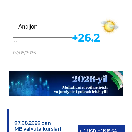
Davlat dasturi
+26.2
Ob-havo
07/08/2026
07.08.2026 dan
MB valyuta kurslari
1
USD
=
11915.64