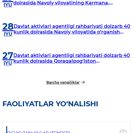
doirasida Navoiy viloyatining Karmana,
IYU
Navbahor, Xatirchi va Nurota tumanlarida
o‘rganish o‘tkazmoqda
28
Davlat aktivlari agentligi rahbariyati dolzarb 40
kunlik doirasida Navoiy viloyatida o‘rganish
IYU
o‘tkazdi
27
Davlat aktivlari agentligi rahbariyati dolzarb 40
kunlik doirasida Qoraqalpog‘iston
IYU
Respublikasida o‘rganish o‘tkazmoqda
Barcha yangiliklar
FAOLIYATLAR YO‘NALISHI