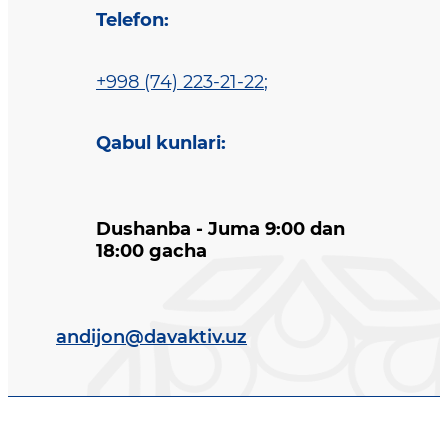
Telefon
:
+998 (74) 223-21-22
;
Qabul kunlari
:
Dushanba - Juma 9:00 dan
18:00 gacha
andijon@davaktiv.uz