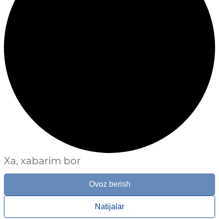
Xa, xabarim bor
Ovoz berish
Natijalar