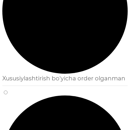
Xususiylashtirish bo'yicha order olganman