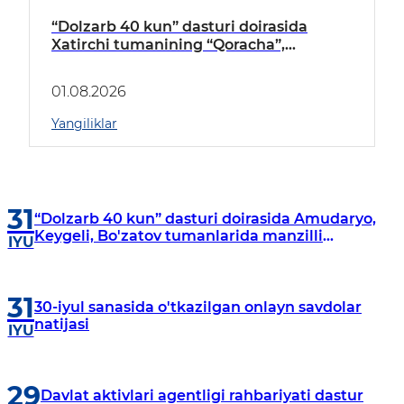
“Dolzarb 40 kun” dasturi doirasida
Xatirchi tumanining “Qoracha”,
“Nayman”, “A.Navoiy” va “Damariq”
mahallalarida manzilli o‘rganishlar olib
01.08.2026
borildi
Yangiliklar
31
“Dolzarb 40 kun” dasturi doirasida Amudaryo,
Keygeli, Bo'zatov tumanlarida manzilli
IYU
o‘rganishlar olib borildi
31
30-iyul sanasida o'tkazilgan onlayn savdolar
natijasi
IYU
29
Davlat aktivlari agentligi rahbariyati dastur