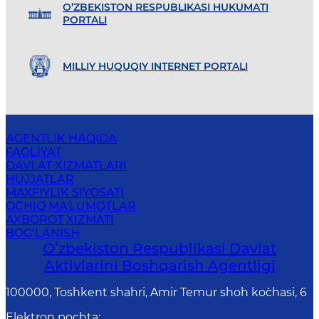
O’ZBEKISTON RESPUBLIKASI HUKUMATI
PORTALI
MILLIY HUQUQIY INTERNET PORTALI
AGENTLIK HAQIDA
FAOLIYAT
DAVLAT XIZMATLARI
HUJJATLAR
MAXFIYLIK SIYOSATI
OCHIQ MA'LUMOTLAR
AXBOROT XIZMATI
BOG‘LANISH
Oʻzbekiston Respublikasi Davlat
Aktivlarini Boshqarish Agentligi
100000, Toshkent shahri, Amir Temur shoh ko`chasi, 6
Elektron pochta
: