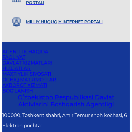
PORTALI
MILLIY HUQUQIY INTERNET PORTALI
AGENTLIK HAQIDA
FAOLIYAT
DAVLAT XIZMATLARI
HUJJATLAR
MAXFIYLIK SIYOSATI
OCHIQ MA'LUMOTLAR
AXBOROT XIZMATI
BOG‘LANISH
Oʻzbekiston Respublikasi Davlat
Aktivlarini Boshqarish Agentligi
100000, Toshkent shahri, Amir Temur shoh ko`chasi, 6
Elektron pochta
: