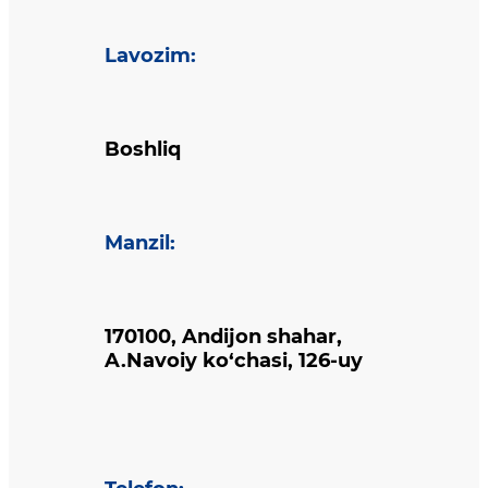
Lavozim
:
Boshliq
Manzil
:
170100, Andijon shahar,
A.Navoiy ko‘chasi, 126-uy