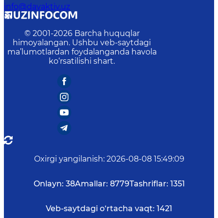
info@davaktiv.uz
© 2001-
2026
Barcha huquqlar
himoyalangan. Ushbu veb-saytdagi
ma’lumotlardan foydalanganda havola
ko‘rsatilishi shart.
Oxirgi yangilanish
:
2026-08-08 15:49:09
Onlayn:
38
Amallar:
8779
Tashriflar:
1351
Veb-saytdagi o‘rtacha vaqt:
1421