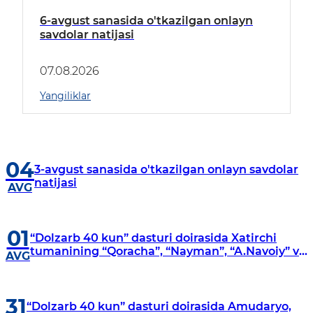
6-avgust sanasida o'tkazilgan onlayn
savdolar natijasi
07.08.2026
Yangiliklar
04
3-avgust sanasida o'tkazilgan onlayn savdolar
natijasi
AVG
01
“Dolzarb 40 kun” dasturi doirasida Xatirchi
tumanining “Qoracha”, “Nayman”, “A.Navoiy” va
AVG
“Damariq” mahallalarida manzilli o‘rganishlar
olib borildi
31
“Dolzarb 40 kun” dasturi doirasida Amudaryo,