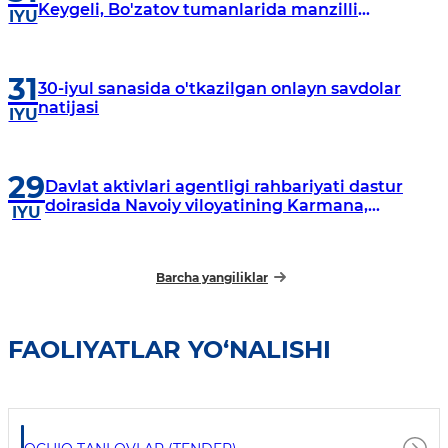
Keygeli, Bo'zatov tumanlarida manzilli
IYU
o‘rganishlar olib borildi
31
30-iyul sanasida o'tkazilgan onlayn savdolar
natijasi
IYU
29
Davlat aktivlari agentligi rahbariyati dastur
doirasida Navoiy viloyatining Karmana,
IYU
Navbahor, Xatirchi va Nurota tumanlarida
o‘rganish o‘tkazmoqda
Barcha yangiliklar
FAOLIYATLAR YO‘NALISHI