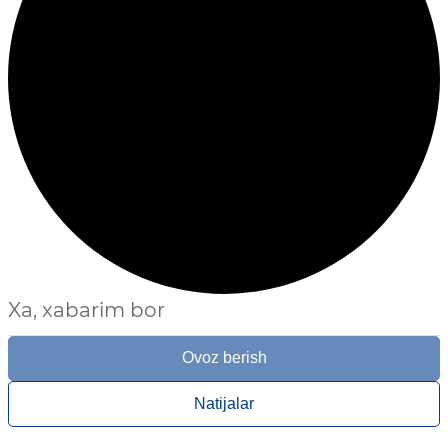
Xa, xabarim bor
Ovoz berish
Natijalar