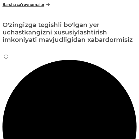
Barcha so‘rovnomalar
O'zingizga tegishli bo'lgan yer
uchastkangizni xususiylashtirish
imkoniyati mavjudligidan xabardormisiz