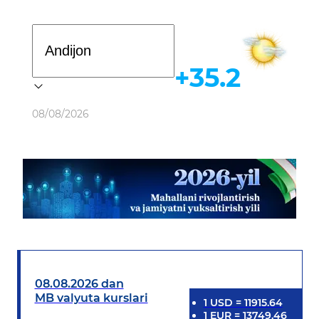
Davlat dasturi
+35.2
Ob-havo
08/08/2026
08.08.2026 dan
MB valyuta kurslari
1
USD
=
11915.64
1
EUR
=
13749.46