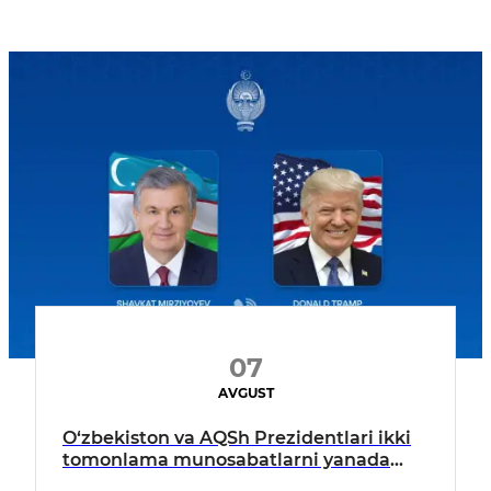
07
AVGUST
O‘zbekiston va AQSh Prezidentlari ikki
tomonlama munosabatlarni yanada
mustahkamlash istiqbollarini