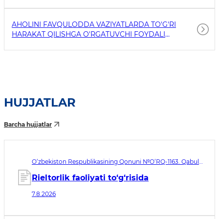
AHOLINI FAVQULODDA VAZIYATLARDA TO'G'RI
HARAKAT QILISHGA O'RGATUVCHI FOYDALI
HAVOLALAR
HUJJATLAR
Barcha hujjatlar
O‘zbekiston Respublikasining Qonuni №O‘RQ-1163. Qabul
qilingan sana 07.08.2026. Kuchga kirish sanasi 08.11.2026
Rieltorlik faoliyati to‘g‘risida
7.8.2026