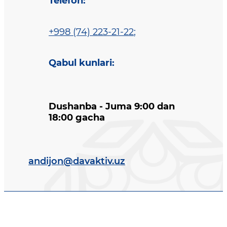
Telefon
:
+998 (74) 223-21-22
;
Qabul kunlari
:
Dushanba - Juma 9:00 dan
18:00 gacha
andijon@davaktiv.uz