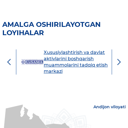
AMALGA OSHIRILAYOTGAN
LOYIHALAR
Xususiylashtirish va davlat
avdo
aktivlarini boshqarish
muammolarini tadqiq etish
markazi
Andijon viloyati