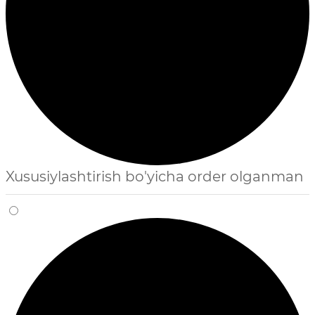
Xususiylashtirish bo'yicha order olganman