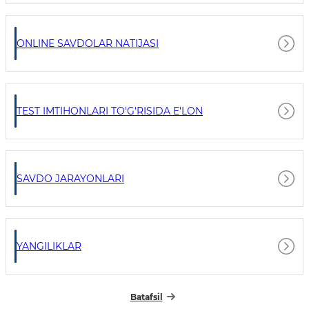
ONLINE SAVDOLAR NATIJASI
TEST IMTIHONLARI TO'G'RISIDA E'LON
SAVDO JARAYONLARI
YANGILIKLAR
Batafsil