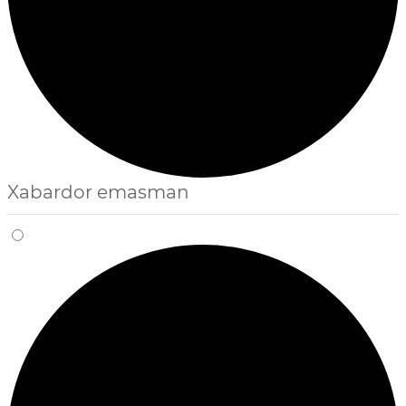
Xabardor emasman