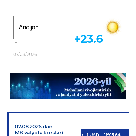
Davlat dasturi
+23.6
Ob-havo
07/08/2026
07.08.2026 dan
MB valyuta kurslari
1
USD
=
11915.64