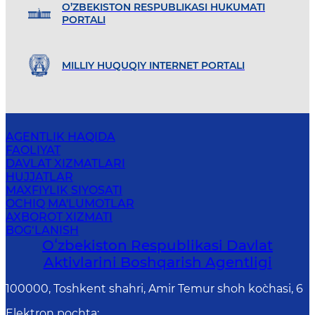
O’ZBEKISTON RESPUBLIKASI HUKUMATI
PORTALI
MILLIY HUQUQIY INTERNET PORTALI
AGENTLIK HAQIDA
FAOLIYAT
DAVLAT XIZMATLARI
HUJJATLAR
MAXFIYLIK SIYOSATI
OCHIQ MA'LUMOTLAR
AXBOROT XIZMATI
BOG‘LANISH
Oʻzbekiston Respublikasi Davlat
Aktivlarini Boshqarish Agentligi
100000, Toshkent shahri, Amir Temur shoh ko`chasi, 6
Elektron pochta
: