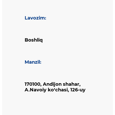
Lavozim
:
Boshliq
Manzil
:
170100, Andijon shahar,
A.Navoiy ko‘chasi, 126-uy