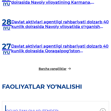
doirasida Navoiy viloyatining Karmana,
IYU
Navbahor, Xatirchi va Nurota tumanlarida
o‘rganish o‘tkazmoqda
28
Davlat aktivlari agentligi rahbariyati dolzarb 40
kunlik doirasida Navoiy viloyatida o‘rganish
IYU
o‘tkazdi
27
Davlat aktivlari agentligi rahbariyati dolzarb 40
kunlik doirasida Qoraqalpog‘iston
IYU
Respublikasida o‘rganish o‘tkazmoqda
Barcha yangiliklar
FAOLIYATLAR YO‘NALISHI