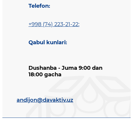
Telefon
:
+998 (74) 223-21-22
;
Qabul kunlari
:
Dushanba - Juma 9:00 dan
18:00 gacha
andijon@davaktiv.uz