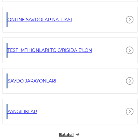
ONLINE SAVDOLAR NATIJASI
TEST IMTIHONLARI TO'G'RISIDA E'LON
SAVDO JARAYONLARI
YANGILIKLAR
Batafsil