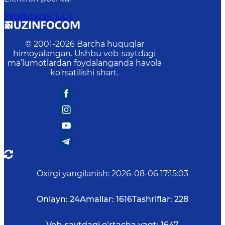
info@davaktiv.uz
© 2001-
2026
Barcha huquqlar
himoyalangan. Ushbu veb-saytdagi
ma’lumotlardan foydalanganda havola
ko‘rsatilishi shart.
Oxirgi yangilanish
:
2026-08-06 17:15:03
Onlayn:
24
Amallar:
1616
Tashriflar:
228
Veb-saytdagi o‘rtacha vaqt:
1647