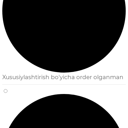
Xususiylashtirish bo'yicha order olganman