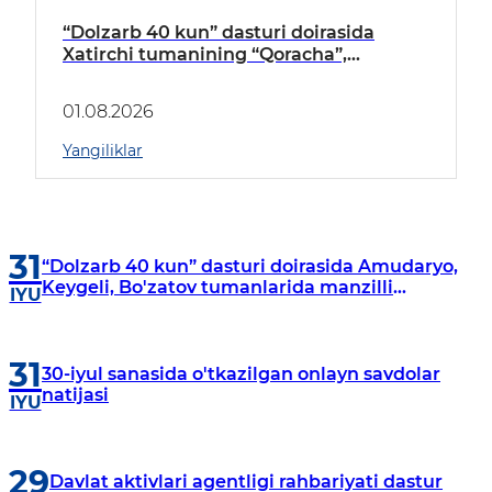
“Dolzarb 40 kun” dasturi doirasida
Xatirchi tumanining “Qoracha”,
“Nayman”, “A.Navoiy” va “Damariq”
mahallalarida manzilli o‘rganishlar olib
01.08.2026
borildi
Yangiliklar
31
“Dolzarb 40 kun” dasturi doirasida Amudaryo,
Keygeli, Bo'zatov tumanlarida manzilli
IYU
o‘rganishlar olib borildi
31
30-iyul sanasida o'tkazilgan onlayn savdolar
natijasi
IYU
29
Davlat aktivlari agentligi rahbariyati dastur