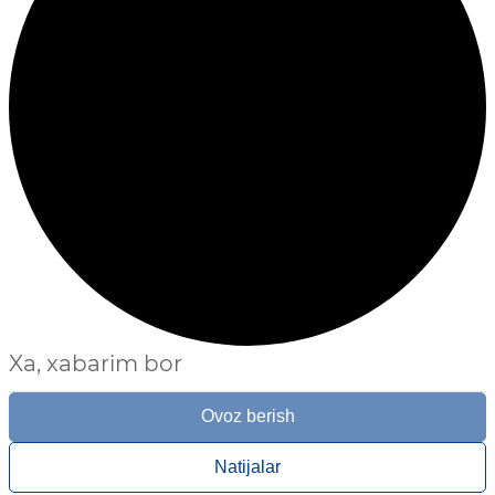
Xa, xabarim bor
Ovoz berish
Natijalar