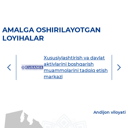
AMALGA OSHIRILAYOTGAN
LOYIHALAR
Xususiylashtirish va davlat
avdo
aktivlarini boshqarish
muammolarini tadqiq etish
markazi
Andijon viloyati