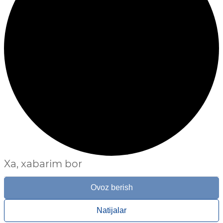
Xa, xabarim bor
Ovoz berish
Natijalar