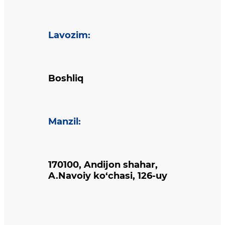
Lavozim
:
Boshliq
Manzil
:
170100, Andijon shahar,
A.Navoiy ko‘chasi, 126-uy