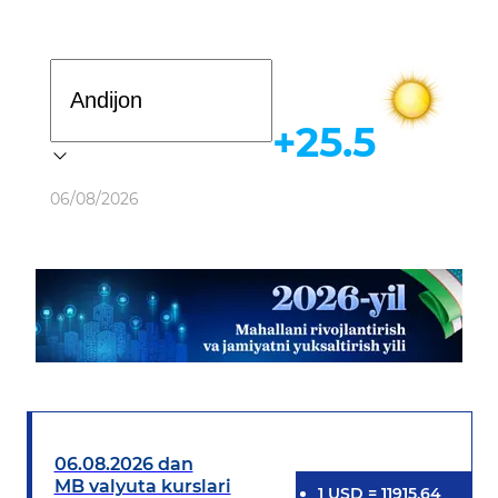
Davlat dasturi
+25.5
Ob-havo
06/08/2026
06.08.2026 dan
MB valyuta kurslari
1
USD
=
11915.64