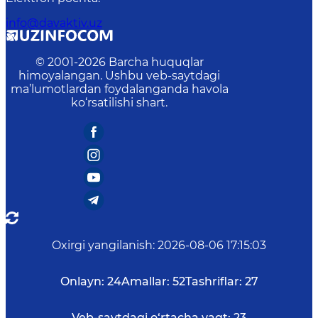
info@davaktiv.uz
© 2001-
2026
Barcha huquqlar
himoyalangan. Ushbu veb-saytdagi
ma’lumotlardan foydalanganda havola
ko‘rsatilishi shart.
Oxirgi yangilanish
:
2026-08-06 17:15:03
Onlayn:
24
Amallar:
52
Tashriflar:
27
Veb-saytdagi o‘rtacha vaqt:
23