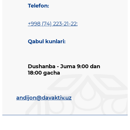
Telefon
:
+998 (74) 223-21-22
;
Qabul kunlari
:
Dushanba - Juma 9:00 dan
18:00 gacha
andijon@davaktiv.uz