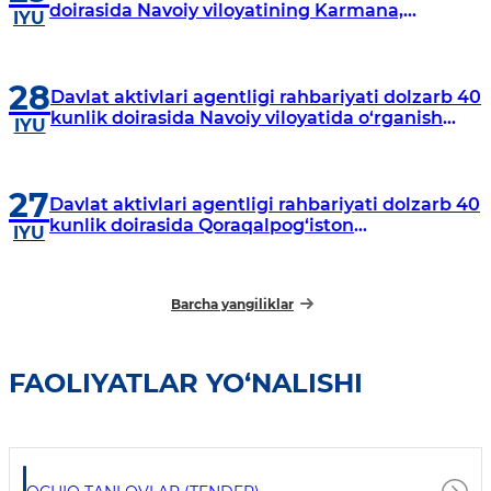
doirasida Navoiy viloyatining Karmana,
IYU
Navbahor, Xatirchi va Nurota tumanlarida
o‘rganish o‘tkazmoqda
28
Davlat aktivlari agentligi rahbariyati dolzarb 40
kunlik doirasida Navoiy viloyatida o‘rganish
IYU
o‘tkazdi
27
Davlat aktivlari agentligi rahbariyati dolzarb 40
kunlik doirasida Qoraqalpog‘iston
IYU
Respublikasida o‘rganish o‘tkazmoqda
Barcha yangiliklar
FAOLIYATLAR YO‘NALISHI