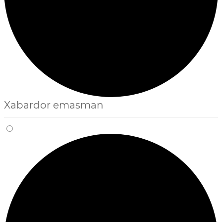
Xabardor emasman