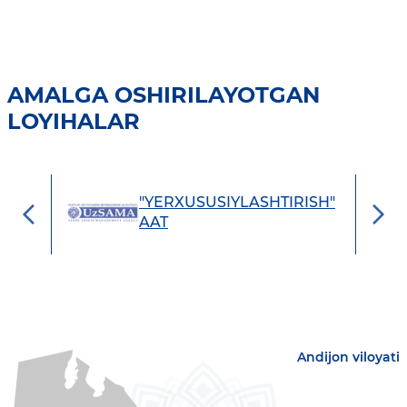
AMALGA OSHIRILAYOTGAN
LOYIHALAR
vlat
"YERXUSUSIYLASHTIRISH"
AAT
etish
Andijon viloyati