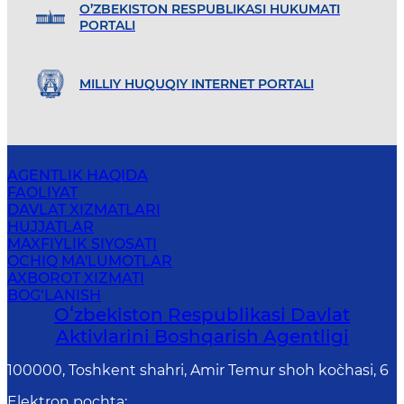
O’ZBEKISTON RESPUBLIKASI HUKUMATI
PORTALI
MILLIY HUQUQIY INTERNET PORTALI
AGENTLIK HAQIDA
FAOLIYAT
DAVLAT XIZMATLARI
HUJJATLAR
MAXFIYLIK SIYOSATI
OCHIQ MA'LUMOTLAR
AXBOROT XIZMATI
BOG‘LANISH
Oʻzbekiston Respublikasi Davlat
Aktivlarini Boshqarish Agentligi
100000, Toshkent shahri, Amir Temur shoh ko`chasi, 6
Elektron pochta
: