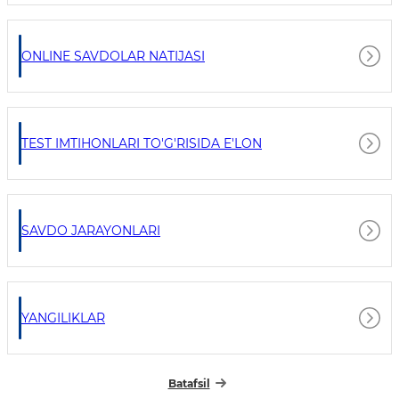
ONLINE SAVDOLAR NATIJASI
TEST IMTIHONLARI TO'G'RISIDA E'LON
SAVDO JARAYONLARI
YANGILIKLAR
Batafsil