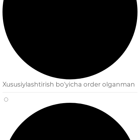
Xususiylashtirish bo'yicha order olganman