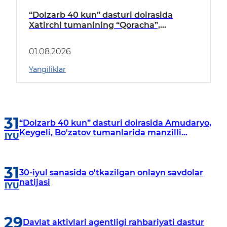
“Dolzarb 40 kun” dasturi doirasida
Xatirchi tumanining “Qoracha”,
“Nayman”, “A.Navoiy” va “Damariq”
mahallalarida manzilli o‘rganishlar olib
01.08.2026
borildi
Yangiliklar
31
“Dolzarb 40 kun” dasturi doirasida Amudaryo,
Keygeli, Bo'zatov tumanlarida manzilli
IYU
o‘rganishlar olib borildi
31
30-iyul sanasida o'tkazilgan onlayn savdolar
natijasi
IYU
29
Davlat aktivlari agentligi rahbariyati dastur