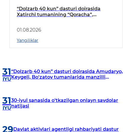
“Dolzarb 40 kun” dasturi doirasida
Xatirchi tumanining “Qoracha”,
“Nayman”, “A.Navoiy” va “Damariq”
mahallalarida manzilli o‘rganishlar olib
01.08.2026
borildi
Yangiliklar
31
“Dolzarb 40 kun” dasturi doirasida Amudaryo,
Keygeli, Bo'zatov tumanlarida manzilli
IYU
o‘rganishlar olib borildi
31
30-iyul sanasida o'tkazilgan onlayn savdolar
natijasi
IYU
29
Davlat aktivlari agentligi rahbariyati dastur