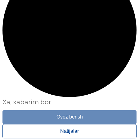
Xa, xabarim bor
Ovoz berish
Natijalar