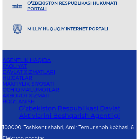
O’ZBEKISTON RESPUBLIKASI HUKUMATI
PORTALI
MILLIY HUQUQIY INTERNET PORTALI
AGENTLIK HAQIDA
FAOLIYAT
DAVLAT XIZMATLARI
HUJJATLAR
MAXFIYLIK SIYOSATI
OCHIQ MA'LUMOTLAR
AXBOROT XIZMATI
BOG‘LANISH
Oʻzbekiston Respublikasi Davlat
Aktivlarini Boshqarish Agentligi
100000, Toshkent shahri, Amir Temur shoh ko`chasi, 6
Elektron pochta
: