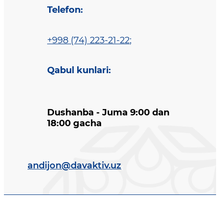
Telefon
:
+998 (74) 223-21-22
;
Qabul kunlari
:
Dushanba - Juma 9:00 dan
18:00 gacha
andijon@davaktiv.uz