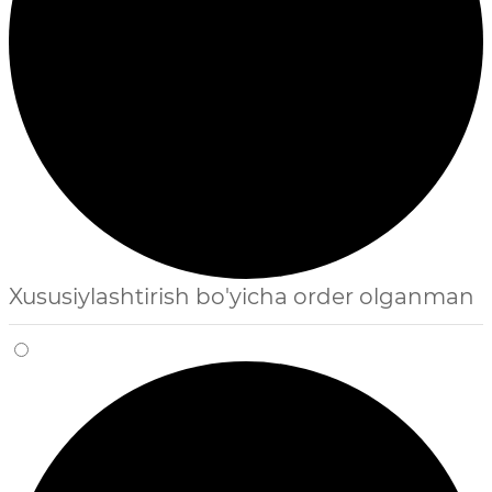
Xususiylashtirish bo'yicha order olganman