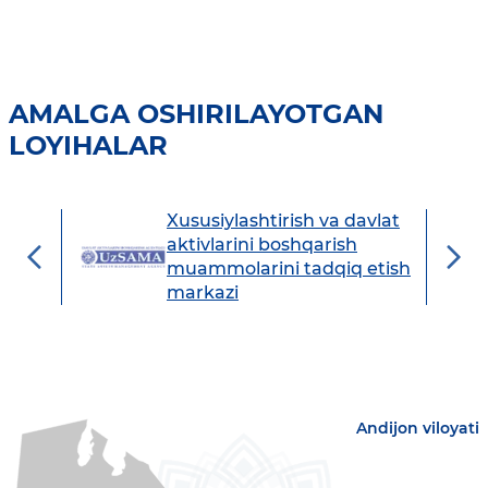
AMALGA OSHIRILAYOTGAN
LOYIHALAR
Xususiylashtirish va davlat
avdo
aktivlarini boshqarish
muammolarini tadqiq etish
markazi
Andijon viloyati