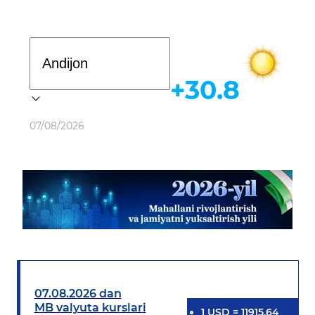
Davlat dasturi
+30.8
Ob-havo
07/08/2026
07.08.2026 dan
MB valyuta kurslari
1
USD
=
11915.64