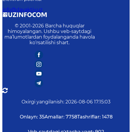
info@davaktiv.uz
© 2001-
2026
Barcha huquqlar
himoyalangan. Ushbu veb-saytdagi
ma’lumotlardan foydalanganda havola
ko‘rsatilishi shart.
Oxirgi yangilanish
:
2026-08-06 17:15:03
Onlayn:
35
Amallar:
7758
Tashriflar:
1478
Veb-saytdagi o‘rtacha vaqt:
902