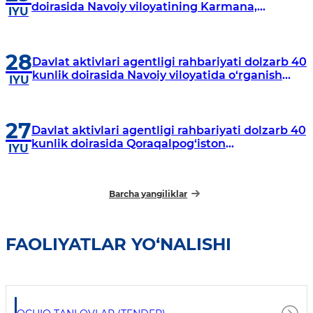
doirasida Navoiy viloyatining Karmana,
IYU
Navbahor, Xatirchi va Nurota tumanlarida
o‘rganish o‘tkazmoqda
28
Davlat aktivlari agentligi rahbariyati dolzarb 40
kunlik doirasida Navoiy viloyatida o‘rganish
IYU
o‘tkazdi
27
Davlat aktivlari agentligi rahbariyati dolzarb 40
kunlik doirasida Qoraqalpog‘iston
IYU
Respublikasida o‘rganish o‘tkazmoqda
Barcha yangiliklar
FAOLIYATLAR YO‘NALISHI