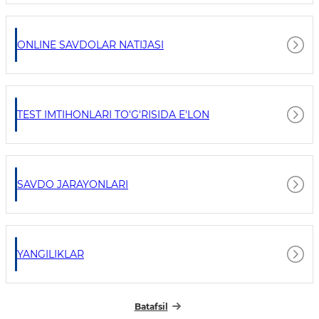
ONLINE SAVDOLAR NATIJASI
TEST IMTIHONLARI TO'G'RISIDA E'LON
SAVDO JARAYONLARI
YANGILIKLAR
Batafsil