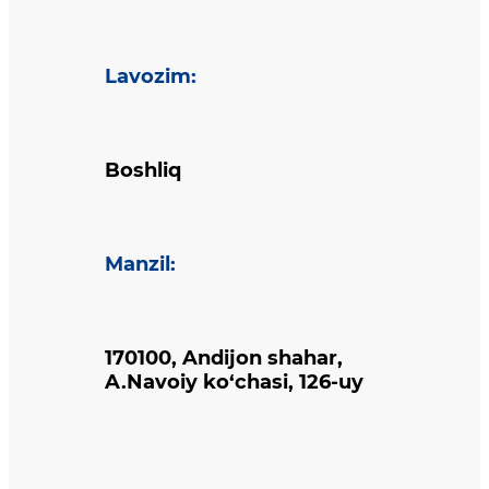
Lavozim
:
Boshliq
Manzil
:
170100, Andijon shahar,
A.Navoiy ko‘chasi, 126-uy