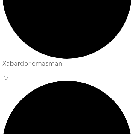
Xabardor emasman