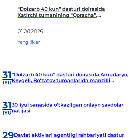
“Dolzarb 40 kun” dasturi doirasida
Xatirchi tumanining “Qoracha”,
“Nayman”, “A.Navoiy” va “Damariq”
mahallalarida manzilli o‘rganishlar olib
01.08.2026
borildi
Yangiliklar
31
“Dolzarb 40 kun” dasturi doirasida Amudaryo,
Keygeli, Bo'zatov tumanlarida manzilli
IYU
o‘rganishlar olib borildi
31
30-iyul sanasida o'tkazilgan onlayn savdolar
natijasi
IYU
29
Davlat aktivlari agentligi rahbariyati dastur