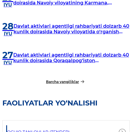
doirasida Navoiy viloyatining Karmana,
IYU
Navbahor, Xatirchi va Nurota tumanlarida
o‘rganish o‘tkazmoqda
28
Davlat aktivlari agentligi rahbariyati dolzarb 40
kunlik doirasida Navoiy viloyatida o‘rganish
IYU
o‘tkazdi
27
Davlat aktivlari agentligi rahbariyati dolzarb 40
kunlik doirasida Qoraqalpog‘iston
IYU
Respublikasida o‘rganish o‘tkazmoqda
Barcha yangiliklar
FAOLIYATLAR YO‘NALISHI