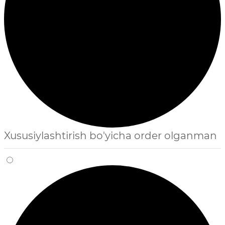
Xususiylashtirish bo'yicha order olganman