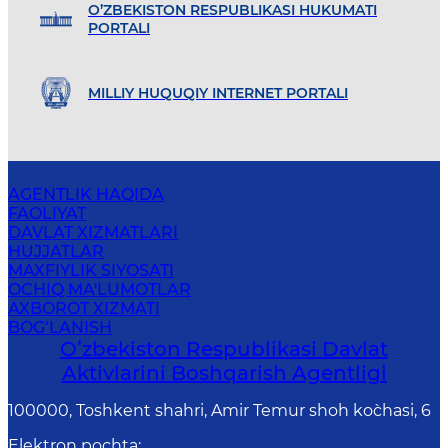
O’ZBEKISTON RESPUBLIKASI HUKUMATI
PORTALI
MILLIY HUQUQIY INTERNET PORTALI
AGENTLIK HAQIDA
FAOLIYAT
DAVLAT XIZMATLARI
HUJJATLAR
MAXFIYLIK SIYOSATI
OCHIQ MA'LUMOTLAR
AXBOROT XIZMATI
BOG‘LANISH
Oʻzbekiston Respublikasi Davlat
Aktivlarini Boshqarish Agentligi
100000, Toshkent shahri, Amir Temur shoh ko`chasi, 6
Elektron pochta
: