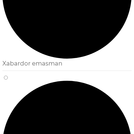
Xabardor emasman