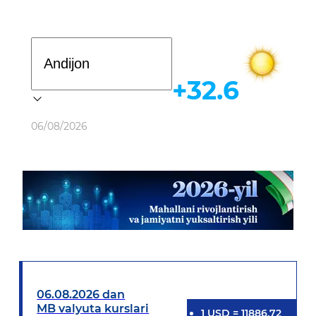
Davlat dasturi
+32.6
Ob-havo
06/08/2026
06.08.2026 dan
MB valyuta kurslari
1
USD
=
11886.72