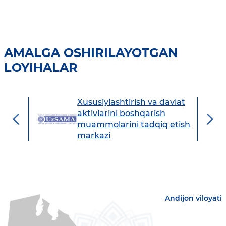
AMALGA OSHIRILAYOTGAN
LOYIHALAR
Xususiylashtirish va davlat
avdo
aktivlarini boshqarish
muammolarini tadqiq etish
markazi
Andijon viloyati