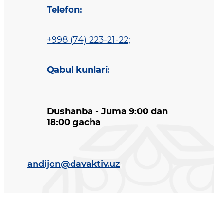
Telefon
:
+998 (74) 223-21-22
;
Qabul kunlari
:
Dushanba - Juma 9:00 dan
18:00 gacha
andijon@davaktiv.uz