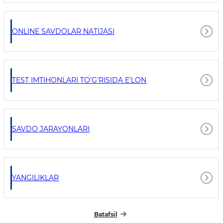
ONLINE SAVDOLAR NATIJASI
TEST IMTIHONLARI TO'G'RISIDA E'LON
SAVDO JARAYONLARI
YANGILIKLAR
Batafsil