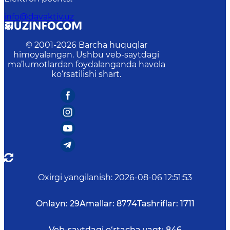
info@davaktiv.uz
© 2001-
2026
Barcha huquqlar
himoyalangan. Ushbu veb-saytdagi
ma’lumotlardan foydalanganda havola
ko‘rsatilishi shart.
Oxirgi yangilanish
:
2026-08-06 12:51:53
Onlayn:
29
Amallar:
8774
Tashriflar:
1711
Veb-saytdagi o‘rtacha vaqt:
846