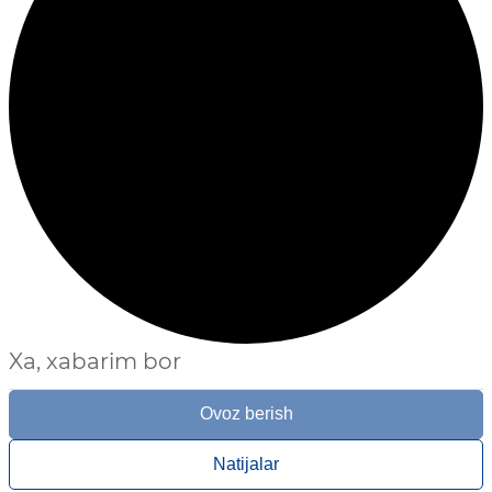
Xa, xabarim bor
Ovoz berish
Natijalar