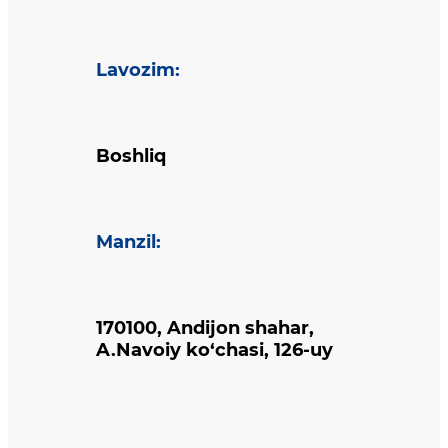
Lavozim
:
Boshliq
Manzil
:
170100, Andijon shahar,
A.Navoiy ko‘chasi, 126-uy