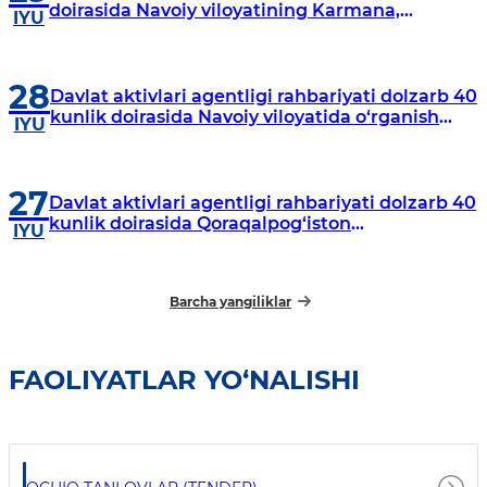
doirasida Navoiy viloyatining Karmana,
IYU
Navbahor, Xatirchi va Nurota tumanlarida
o‘rganish o‘tkazmoqda
28
Davlat aktivlari agentligi rahbariyati dolzarb 40
kunlik doirasida Navoiy viloyatida o‘rganish
IYU
o‘tkazdi
27
Davlat aktivlari agentligi rahbariyati dolzarb 40
kunlik doirasida Qoraqalpog‘iston
IYU
Respublikasida o‘rganish o‘tkazmoqda
Barcha yangiliklar
FAOLIYATLAR YO‘NALISHI