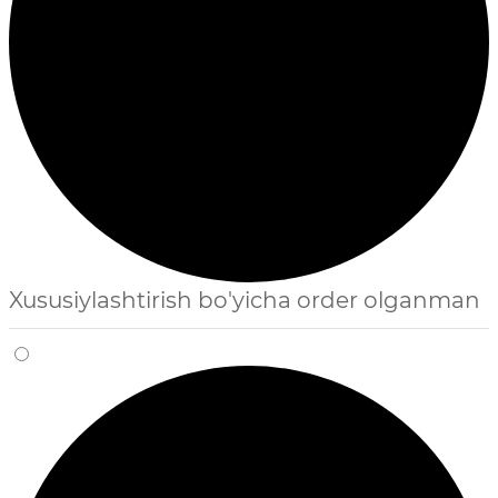
Xususiylashtirish bo'yicha order olganman