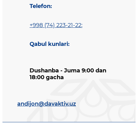
Telefon
:
+998 (74) 223-21-22
;
Qabul kunlari
:
Dushanba - Juma 9:00 dan
18:00 gacha
andijon@davaktiv.uz