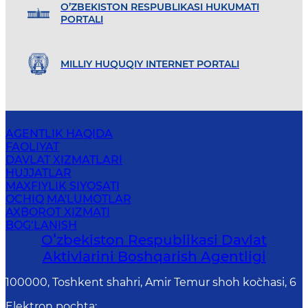
O’ZBEKISTON RESPUBLIKASI HUKUMATI
PORTALI
MILLIY HUQUQIY INTERNET PORTALI
AGENTLIK HAQIDA
FAOLIYAT
DAVLAT XIZMATLARI
HUJJATLAR
MAXFIYLIK SIYOSATI
OCHIQ MA'LUMOTLAR
AXBOROT XIZMATI
BOG‘LANISH
Oʻzbekiston Respublikasi Davlat
Aktivlarini Boshqarish Agentligi
100000, Toshkent shahri, Amir Temur shoh ko`chasi, 6
Elektron pochta
: