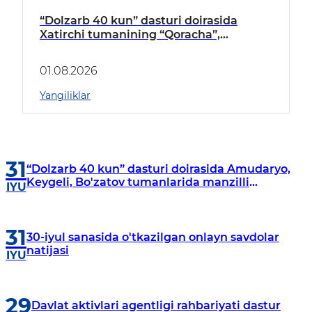
“Dolzarb 40 kun” dasturi doirasida
Xatirchi tumanining “Qoracha”,
“Nayman”, “A.Navoiy” va “Damariq”
mahallalarida manzilli o‘rganishlar olib
01.08.2026
borildi
Yangiliklar
31
“Dolzarb 40 kun” dasturi doirasida Amudaryo,
Keygeli, Bo'zatov tumanlarida manzilli
IYU
o‘rganishlar olib borildi
31
30-iyul sanasida o'tkazilgan onlayn savdolar
natijasi
IYU
29
Davlat aktivlari agentligi rahbariyati dastur