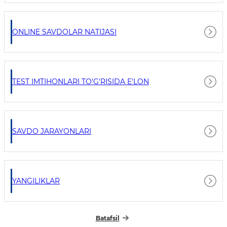
ONLINE SAVDOLAR NATIJASI
TEST IMTIHONLARI TO'G'RISIDA E'LON
SAVDO JARAYONLARI
YANGILIKLAR
Batafsil