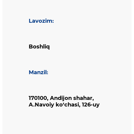
Lavozim
:
Boshliq
Manzil
:
170100, Andijon shahar,
A.Navoiy ko‘chasi, 126-uy