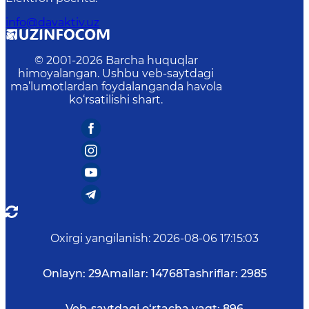
info@davaktiv.uz
© 2001-
2026
Barcha huquqlar
himoyalangan. Ushbu veb-saytdagi
ma’lumotlardan foydalanganda havola
ko‘rsatilishi shart.
Oxirgi yangilanish
:
2026-08-06 17:15:03
Onlayn:
29
Amallar:
14768
Tashriflar:
2985
Veb-saytdagi o‘rtacha vaqt:
896