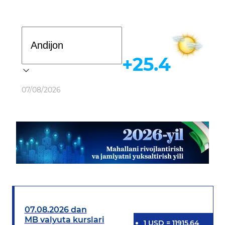
Davlat dasturi
+25.4
Ob-havo
07/08/2026
07.08.2026 dan
MB valyuta kurslari
1
USD
=
11915.64