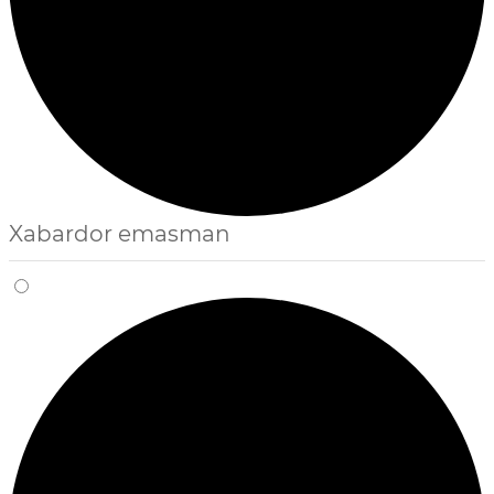
Xabardor emasman