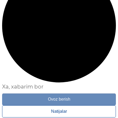
Xa, xabarim bor
Ovoz berish
Natijalar