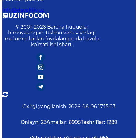
info@davaktiv.uz
© 2001-
2026
Barcha huquqlar
himoyalangan. Ushbu veb-saytdagi
ma’lumotlardan foydalanganda havola
ko‘rsatilishi shart.
Oxirgi yangilanish
:
2026-08-06 17:15:03
Onlayn:
23
Amallar:
6995
Tashriflar:
1289
Veb-saytdagi o‘rtacha vaqt:
956