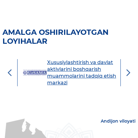
AMALGA OSHIRILAYOTGAN
LOYIHALAR
Xususiylashtirish va davlat
avdo
aktivlarini boshqarish
muammolarini tadqiq etish
markazi
Andijon viloyati