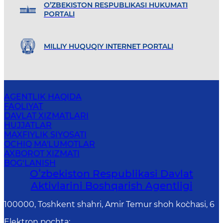
O’ZBEKISTON RESPUBLIKASI HUKUMATI
PORTALI
MILLIY HUQUQIY INTERNET PORTALI
AGENTLIK HAQIDA
FAOLIYAT
DAVLAT XIZMATLARI
HUJJATLAR
MAXFIYLIK SIYOSATI
OCHIQ MA'LUMOTLAR
AXBOROT XIZMATI
BOG‘LANISH
Oʻzbekiston Respublikasi Davlat
Aktivlarini Boshqarish Agentligi
100000, Toshkent shahri, Amir Temur shoh ko`chasi, 6
Elektron pochta
: