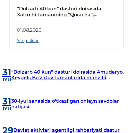
“Dolzarb 40 kun” dasturi doirasida
Xatirchi tumanining “Qoracha”,
“Nayman”, “A.Navoiy” va “Damariq”
mahallalarida manzilli o‘rganishlar olib
01.08.2026
borildi
Yangiliklar
31
“Dolzarb 40 kun” dasturi doirasida Amudaryo,
Keygeli, Bo'zatov tumanlarida manzilli
IYU
o‘rganishlar olib borildi
31
30-iyul sanasida o'tkazilgan onlayn savdolar
natijasi
IYU
29
Davlat aktivlari agentligi rahbariyati dastur