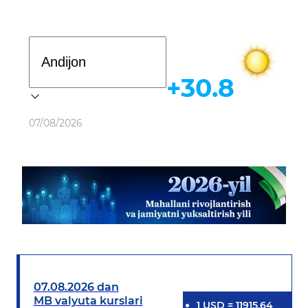
Davlat dasturi
+30.8
Ob-havo
07/08/2026
07.08.2026 dan
MB valyuta kurslari
1
USD
=
11915.64