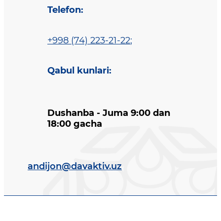
Telefon
:
+998 (74) 223-21-22
;
Qabul kunlari
:
Dushanba - Juma 9:00 dan
18:00 gacha
andijon@davaktiv.uz