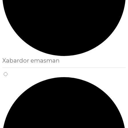
Xabardor emasman