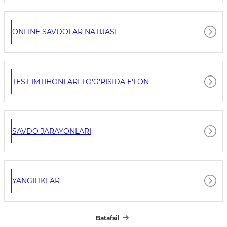
ONLINE SAVDOLAR NATIJASI
TEST IMTIHONLARI TO'G'RISIDA E'LON
SAVDO JARAYONLARI
YANGILIKLAR
Batafsil