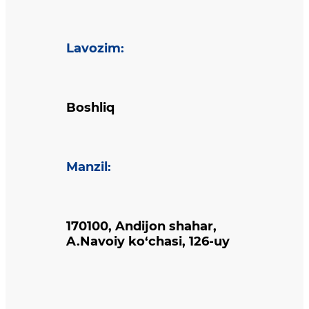
Lavozim
:
Boshliq
Manzil
:
170100, Andijon shahar,
A.Navoiy ko‘chasi, 126-uy