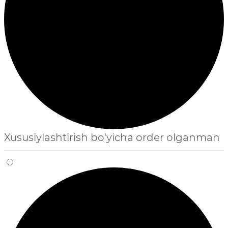
Xususiylashtirish bo'yicha order olganman