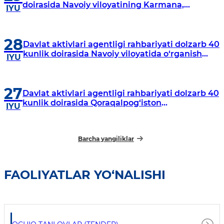
doirasida Navoiy viloyatining Karmana,
IYU
Navbahor, Xatirchi va Nurota tumanlarida
o‘rganish o‘tkazmoqda
28
Davlat aktivlari agentligi rahbariyati dolzarb 40
kunlik doirasida Navoiy viloyatida o‘rganish
IYU
o‘tkazdi
27
Davlat aktivlari agentligi rahbariyati dolzarb 40
kunlik doirasida Qoraqalpog‘iston
IYU
Respublikasida o‘rganish o‘tkazmoqda
Barcha yangiliklar
FAOLIYATLAR YO‘NALISHI