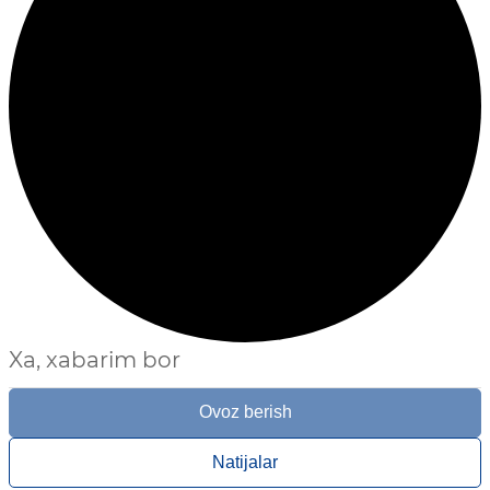
Xa, xabarim bor
Ovoz berish
Natijalar