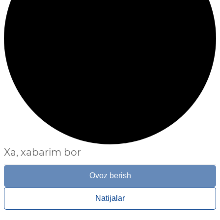
Xa, xabarim bor
Ovoz berish
Natijalar