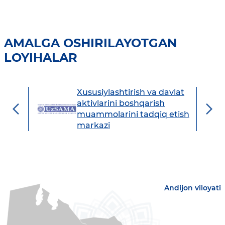
AMALGA OSHIRILAYOTGAN
LOYIHALAR
Xususiylashtirish va davlat
avdo
aktivlarini boshqarish
muammolarini tadqiq etish
markazi
Andijon viloyati