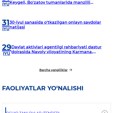
Keygeli, Bo'zatov tumanlarida manzilli
IYU
o‘rganishlar olib borildi
31
30-iyul sanasida o'tkazilgan onlayn savdolar
natijasi
IYU
29
Davlat aktivlari agentligi rahbariyati dastur
doirasida Navoiy viloyatining Karmana,
IYU
Navbahor, Xatirchi va Nurota tumanlarida
o‘rganish o‘tkazmoqda
Barcha yangiliklar
FAOLIYATLAR YO‘NALISHI