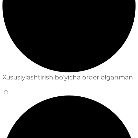
Xususiylashtirish bo'yicha order olganman