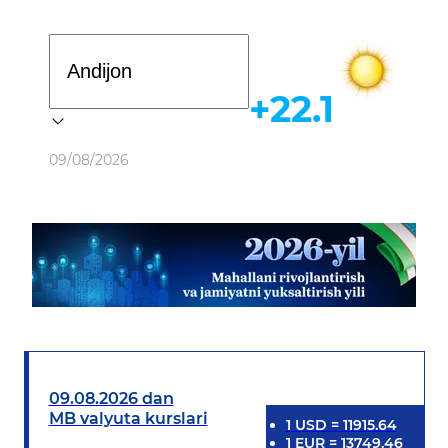
Davlat dasturi
+22.1
Ob-havo
09/08/2026
09.08.2026 dan
MB valyuta kurslari
1
USD
=
11915.64
1
EUR
=
13749.46