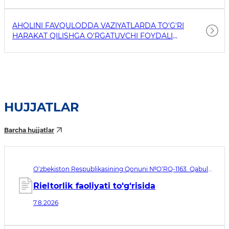
AHOLINI FAVQULODDA VAZIYATLARDA TO'G'RI
HARAKAT QILISHGA O'RGATUVCHI FOYDALI
HAVOLALAR
HUJJATLAR
Barcha hujjatlar
O‘zbekiston Respublikasining Qonuni №O‘RQ-1163. Qabul
qilingan sana 07.08.2026. Kuchga kirish sanasi 08.11.2026
Rieltorlik faoliyati to‘g‘risida
7.8.2026