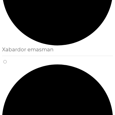
Xabardor emasman