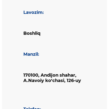
Lavozim
:
Boshliq
Manzil
:
170100, Andijon shahar,
A.Navoiy ko‘chasi, 126-uy