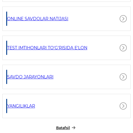
ONLINE SAVDOLAR NATIJASI
TEST IMTIHONLARI TO'G'RISIDA E'LON
SAVDO JARAYONLARI
YANGILIKLAR
Batafsil