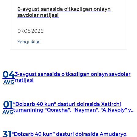
6-avgust sanasida o'tkazilgan onlayn
savdolar natijasi
07.08.2026
Yangiliklar
04
3-avgust sanasida o'tkazilgan onlayn savdolar
natijasi
AVG
01
“Dolzarb 40 kun” dasturi doirasida Xatirchi
tumanining “Qoracha”, “Nayman”, “A.Navoiy” va
AVG
“Damariq” mahallalarida manzilli o‘rganishlar
olib borildi
31
“Dolzarb 40 kun” dasturi doirasida Amudaryo,