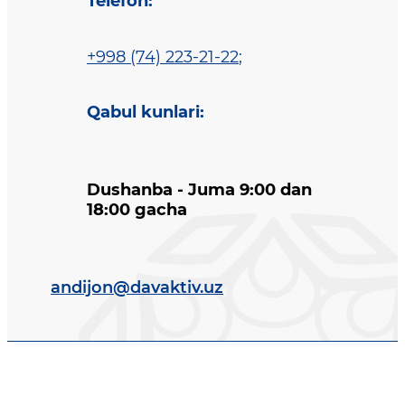
Telefon
:
+998 (74) 223-21-22
;
Qabul kunlari
:
Dushanba - Juma 9:00 dan
18:00 gacha
andijon@davaktiv.uz