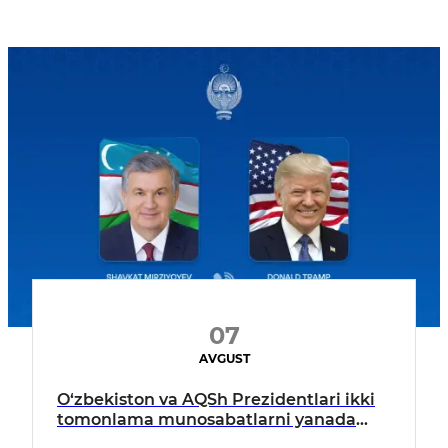
07
AVGUST
O‘zbekiston va AQSh Prezidentlari ikki
tomonlama munosabatlarni yanada
mustahkamlash istiqbollarini