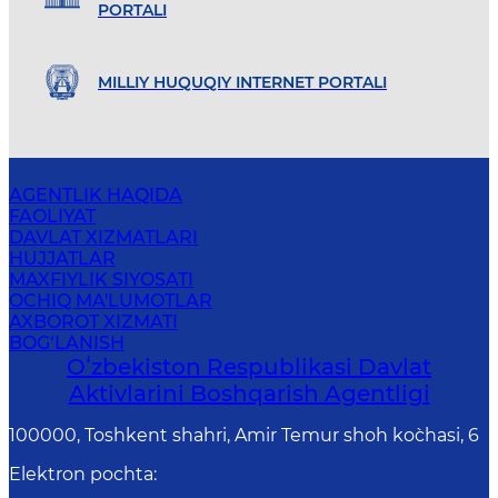
PORTALI
MILLIY HUQUQIY INTERNET PORTALI
AGENTLIK HAQIDA
FAOLIYAT
DAVLAT XIZMATLARI
HUJJATLAR
MAXFIYLIK SIYOSATI
OCHIQ MA'LUMOTLAR
AXBOROT XIZMATI
BOG‘LANISH
Oʻzbekiston Respublikasi Davlat
Aktivlarini Boshqarish Agentligi
100000, Toshkent shahri, Amir Temur shoh ko`chasi, 6
Elektron pochta
: