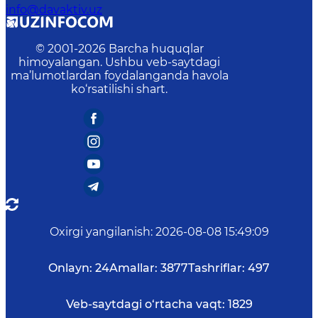
info@davaktiv.uz
© 2001-
2026
Barcha huquqlar
himoyalangan. Ushbu veb-saytdagi
ma’lumotlardan foydalanganda havola
ko‘rsatilishi shart.
Oxirgi yangilanish
:
2026-08-08 15:49:09
Onlayn:
24
Amallar:
3877
Tashriflar:
497
Veb-saytdagi o‘rtacha vaqt:
1829