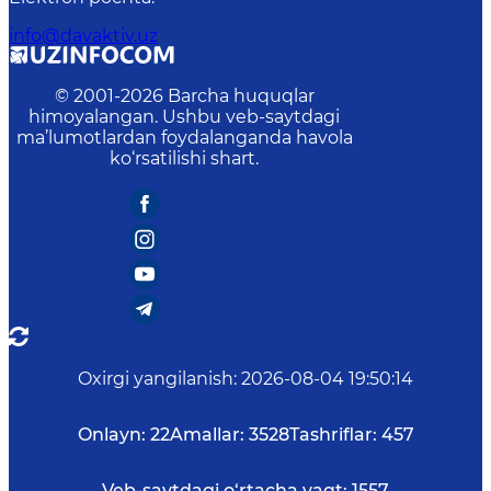
info@davaktiv.uz
© 2001-
2026
Barcha huquqlar
himoyalangan. Ushbu veb-saytdagi
ma’lumotlardan foydalanganda havola
ko‘rsatilishi shart.
Oxirgi yangilanish
:
2026-08-04 19:50:14
Onlayn:
22
Amallar:
3528
Tashriflar:
457
Veb-saytdagi o‘rtacha vaqt:
1557