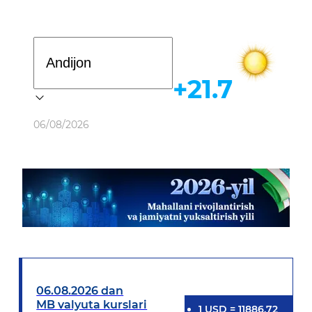
Davlat dasturi
+21.7
Ob-havo
06/08/2026
06.08.2026 dan
MB valyuta kurslari
1
USD
=
11886.72