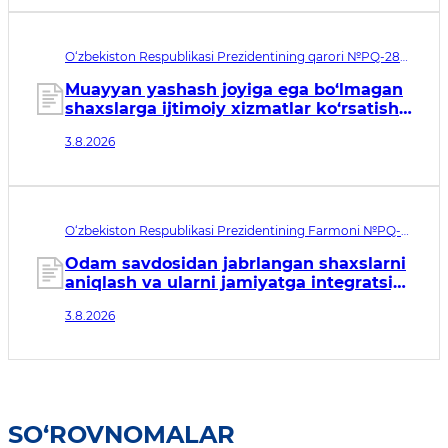
O‘zbekiston Respublikasi Prezidentining qarori №PQ-288.
Qabul qilingan sana 03.08.2026. Kuchga kirish sanasi
04.08.2026
Muayyan yashash joyiga ega bo‘lmagan
shaxslarga ijtimoiy xizmatlar ko‘rsatish
tizimini takomillashtirish to‘g‘risida
3.8.2026
O‘zbekiston Respublikasi Prezidentining Farmoni №PQ-
146. Qabul qilingan sana 03.08.2026. Kuchga kirish sanasi
04.08.2026
Odam savdosidan jabrlangan shaxslarni
aniqlash va ularni jamiyatga integratsiya
qilish tizimini tubdan
3.8.2026
takomillashtirishga qaratilgan
qo‘shimcha chora-tadbirlar to‘g‘risida
SO‘ROVNOMALAR