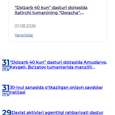
“Dolzarb 40 kun” dasturi doirasida
Xatirchi tumanining “Qoracha”,
“Nayman”, “A.Navoiy” va “Damariq”
mahallalarida manzilli o‘rganishlar olib
01.08.2026
borildi
Yangiliklar
31
“Dolzarb 40 kun” dasturi doirasida Amudaryo,
Keygeli, Bo'zatov tumanlarida manzilli
IYU
o‘rganishlar olib borildi
31
30-iyul sanasida o'tkazilgan onlayn savdolar
natijasi
IYU
29
Davlat aktivlari agentligi rahbariyati dastur