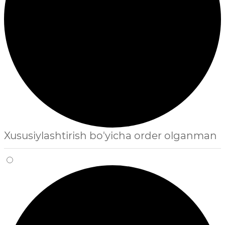
Xususiylashtirish bo'yicha order olganman