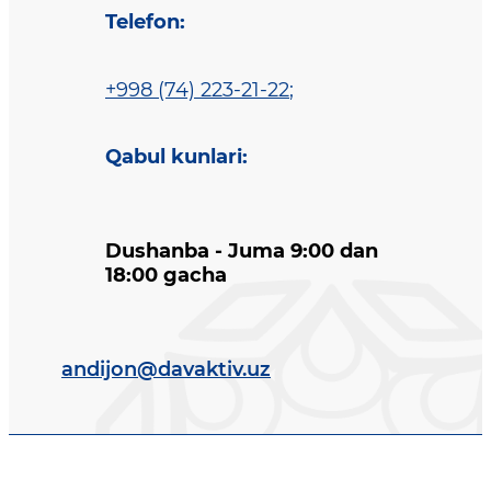
Telefon
:
+998 (74) 223-21-22
;
Qabul kunlari
:
Dushanba - Juma 9:00 dan
18:00 gacha
andijon@davaktiv.uz