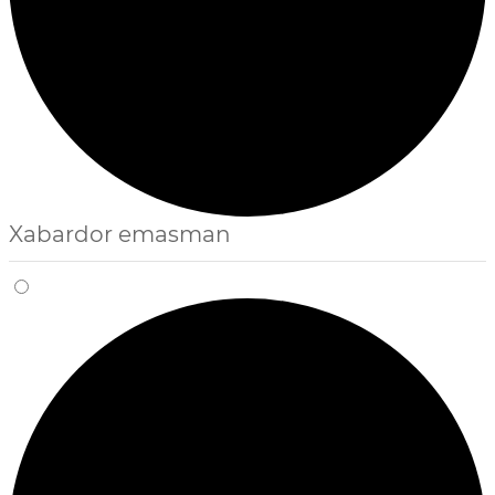
Xabardor emasman