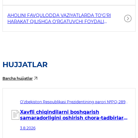
AHOLINI FAVQULODDA VAZIYATLARDA TO'G'RI
HARAKAT QILISHGA O'RGATUVCHI FOYDALI
HAVOLALAR
HUJJATLAR
Barcha hujjatlar
O‘zbekiston Respublikasi Prezidentining qarori №PQ-289.
Qabul qilingan sana 03.08.2026. Kuchga kirish sanasi
04.08.2026
Xavfli chiqindilarni boshqarish
samaradorligini oshirish chora-tadbirlari
to‘g‘risida
3.8.2026