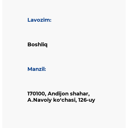
Lavozim
:
Boshliq
Manzil
:
170100, Andijon shahar,
A.Navoiy ko‘chasi, 126-uy