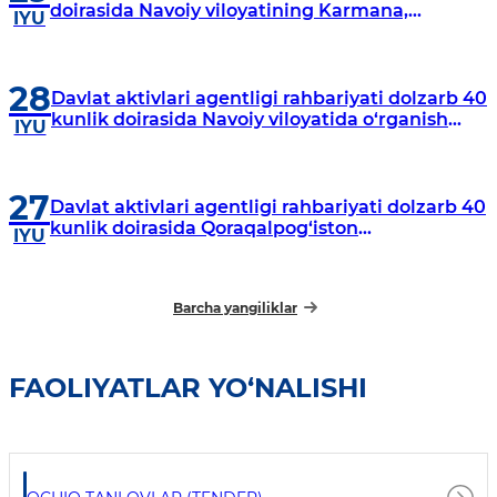
doirasida Navoiy viloyatining Karmana,
IYU
Navbahor, Xatirchi va Nurota tumanlarida
o‘rganish o‘tkazmoqda
28
Davlat aktivlari agentligi rahbariyati dolzarb 40
kunlik doirasida Navoiy viloyatida o‘rganish
IYU
o‘tkazdi
27
Davlat aktivlari agentligi rahbariyati dolzarb 40
kunlik doirasida Qoraqalpog‘iston
IYU
Respublikasida o‘rganish o‘tkazmoqda
Barcha yangiliklar
FAOLIYATLAR YO‘NALISHI