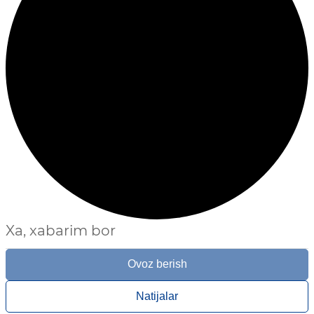
Xa, xabarim bor
Ovoz berish
Natijalar