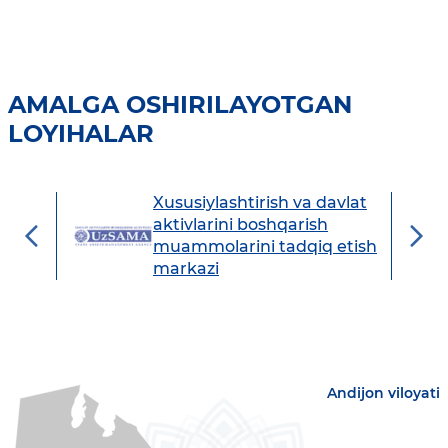
AMALGA OSHIRILAYOTGAN
LOYIHALAR
Xususiylashtirish va davlat
avdo
aktivlarini boshqarish
muammolarini tadqiq etish
markazi
Andijon viloyati