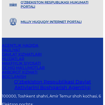
O’ZBEKISTON RESPUBLIKASI HUKUMATI
PORTALI
MILLIY HUQUQIY INTERNET PORTALI
AGENTLIK HAQIDA
FAOLIYAT
DAVLAT XIZMATLARI
HUJJATLAR
MAXFIYLIK SIYOSATI
OCHIQ MA'LUMOTLAR
AXBOROT XIZMATI
BOG‘LANISH
Oʻzbekiston Respublikasi Davlat
Aktivlarini Boshqarish Agentligi
100000, Toshkent shahri, Amir Temur shoh ko`chasi, 6
Elektron pochta
: