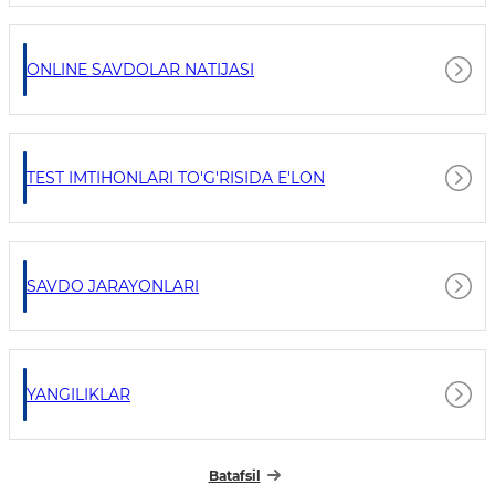
ONLINE SAVDOLAR NATIJASI
TEST IMTIHONLARI TO'G'RISIDA E'LON
SAVDO JARAYONLARI
YANGILIKLAR
Batafsil