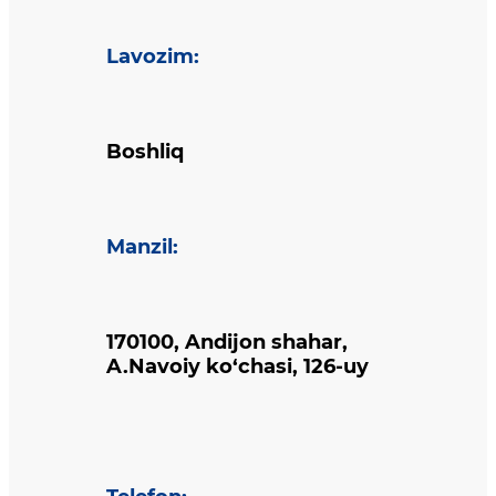
Lavozim
:
Boshliq
Manzil
:
170100, Andijon shahar,
A.Navoiy ko‘chasi, 126-uy