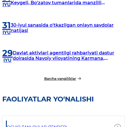
Keygeli, Bo'zatov tumanlarida manzilli
IYU
o‘rganishlar olib borildi
31
30-iyul sanasida o'tkazilgan onlayn savdolar
natijasi
IYU
29
Davlat aktivlari agentligi rahbariyati dastur
doirasida Navoiy viloyatining Karmana,
IYU
Navbahor, Xatirchi va Nurota tumanlarida
o‘rganish o‘tkazmoqda
Barcha yangiliklar
FAOLIYATLAR YO‘NALISHI