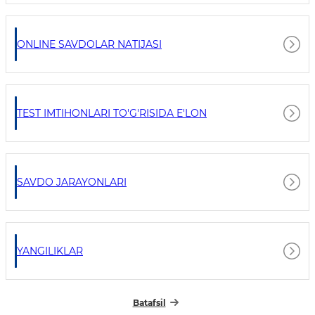
ONLINE SAVDOLAR NATIJASI
TEST IMTIHONLARI TO'G'RISIDA E'LON
SAVDO JARAYONLARI
YANGILIKLAR
Batafsil