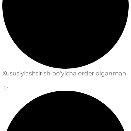
Xususiylashtirish bo'yicha order olganman