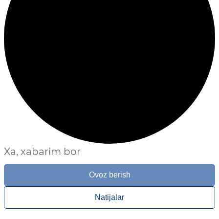
Xa, xabarim bor
Ovoz berish
Natijalar