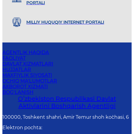
PORTALI
MILLIY HUQUQIY INTERNET PORTALI
AGENTLIK HAQIDA
FAOLIYAT
DAVLAT XIZMATLARI
HUJJATLAR
MAXFIYLIK SIYOSATI
OCHIQ MA'LUMOTLAR
AXBOROT XIZMATI
BOG‘LANISH
Oʻzbekiston Respublikasi Davlat
Aktivlarini Boshqarish Agentligi
100000, Toshkent shahri, Amir Temur shoh ko`chasi, 6
Elektron pochta
: