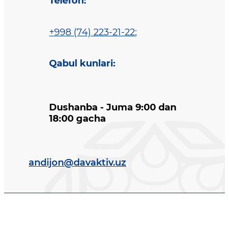
Telefon
:
+998 (74) 223-21-22
;
Qabul kunlari
:
Dushanba - Juma 9:00 dan
18:00 gacha
andijon@davaktiv.uz