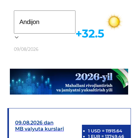
Davlat dasturi
+32.5
Ob-havo
09/08/2026
09.08.2026 dan
MB valyuta kurslari
1
USD
=
11915.64
1
EUR
=
13749.46