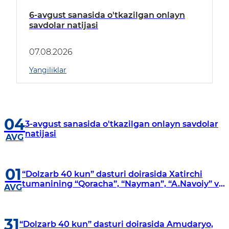
6-avgust sanasida o'tkazilgan onlayn
savdolar natijasi
07.08.2026
Yangiliklar
04
3-avgust sanasida o'tkazilgan onlayn savdolar
natijasi
AVG
01
“Dolzarb 40 kun” dasturi doirasida Xatirchi
tumanining “Qoracha”, “Nayman”, “A.Navoiy” va
AVG
“Damariq” mahallalarida manzilli o‘rganishlar
olib borildi
31
“Dolzarb 40 kun” dasturi doirasida Amudaryo,