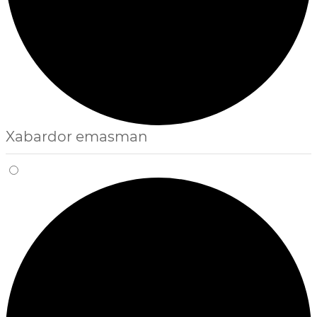
Xabardor emasman