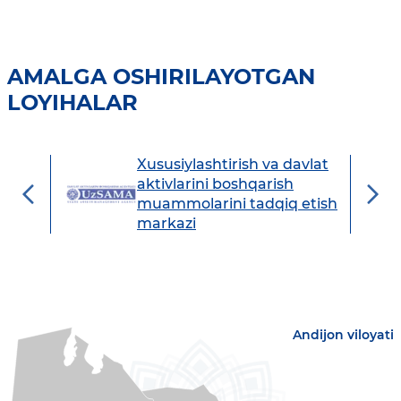
AMALGA OSHIRILAYOTGAN
LOYIHALAR
Xususiylashtirish va davlat
avdo
aktivlarini boshqarish
muammolarini tadqiq etish
markazi
Andijon viloyati