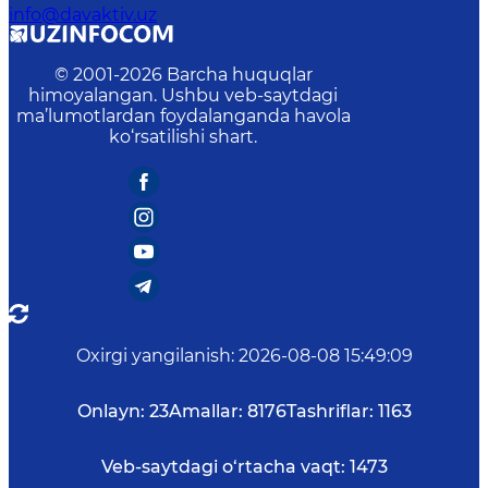
info@davaktiv.uz
© 2001-
2026
Barcha huquqlar
himoyalangan. Ushbu veb-saytdagi
ma’lumotlardan foydalanganda havola
ko‘rsatilishi shart.
Oxirgi yangilanish
:
2026-08-08 15:49:09
Onlayn:
23
Amallar:
8176
Tashriflar:
1163
Veb-saytdagi o‘rtacha vaqt:
1473