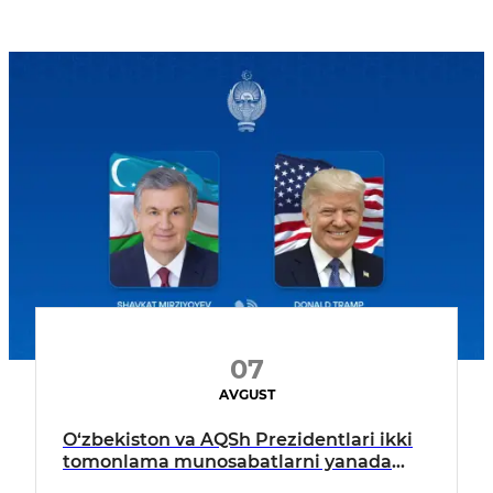
07
AVGUST
O‘zbekiston va AQSh Prezidentlari ikki
tomonlama munosabatlarni yanada
mustahkamlash istiqbollarini