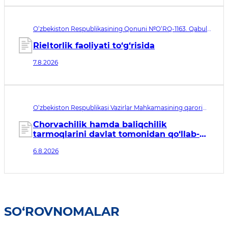
O‘zbekiston Respublikasining Qonuni №O‘RQ-1163. Qabul
qilingan sana 07.08.2026. Kuchga kirish sanasi 08.11.2026
Rieltorlik faoliyati to‘g‘risida
7.8.2026
O‘zbekiston Respublikasi Vazirlar Mahkamasining qarori
№435. Qabul qilingan sana 06.08.2026. Kuchga kirish
sanasi 07.08.2026
Chorvachilik hamda baliqchilik
tarmoqlarini davlat tomonidan qo‘llab-
quvvatlashning qo‘shimcha chora-
6.8.2026
tadbirlari to‘g‘risida
SO‘ROVNOMALAR