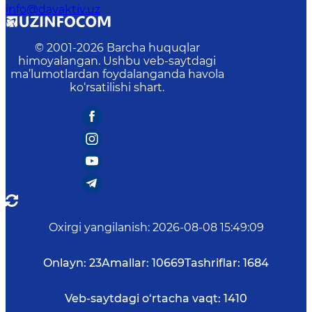
info@davaktiv.uz
© 2001-
2026
Barcha huquqlar
himoyalangan. Ushbu veb-saytdagi
ma’lumotlardan foydalanganda havola
ko‘rsatilishi shart.
Oxirgi yangilanish
:
2026-08-08 15:49:09
Onlayn:
23
Amallar:
10669
Tashriflar:
1684
Veb-saytdagi o‘rtacha vaqt:
1410