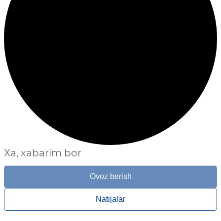
Xa, xabarim bor
Ovoz berish
Natijalar