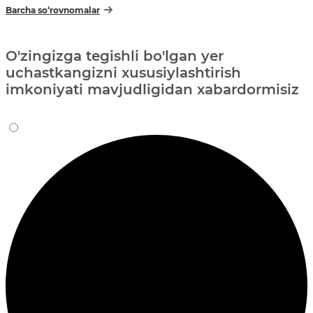
Barcha so‘rovnomalar
O'zingizga tegishli bo'lgan yer
uchastkangizni xususiylashtirish
imkoniyati mavjudligidan xabardormisiz