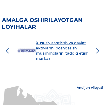
AMALGA OSHIRILAYOTGAN
LOYIHALAR
Xususiylashtirish va davlat
avdo
aktivlarini boshqarish
muammolarini tadqiq etish
markazi
Andijon viloyati