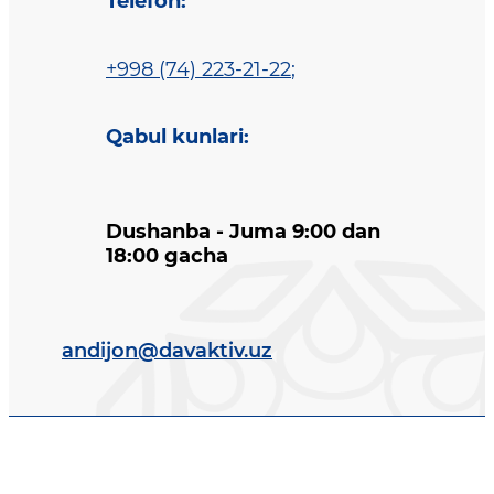
Telefon
:
+998 (74) 223-21-22
;
Qabul kunlari
:
Dushanba - Juma 9:00 dan
18:00 gacha
andijon@davaktiv.uz