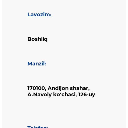
Lavozim
:
Boshliq
Manzil
:
170100, Andijon shahar,
A.Navoiy ko‘chasi, 126-uy