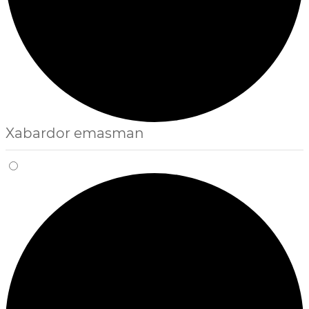
Xabardor emasman