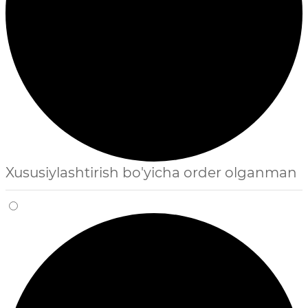
Xususiylashtirish bo'yicha order olganman