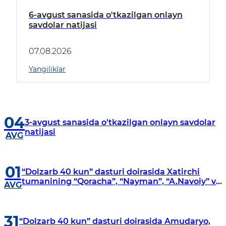
6-avgust sanasida o'tkazilgan onlayn
savdolar natijasi
07.08.2026
Yangiliklar
04
3-avgust sanasida o'tkazilgan onlayn savdolar
natijasi
AVG
01
“Dolzarb 40 kun” dasturi doirasida Xatirchi
tumanining “Qoracha”, “Nayman”, “A.Navoiy” va
AVG
“Damariq” mahallalarida manzilli o‘rganishlar
olib borildi
31
“Dolzarb 40 kun” dasturi doirasida Amudaryo,