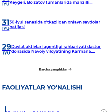
Keygeli, Bo'zatov tumanlarida manzilli
IYU
o‘rganishlar olib borildi
31
30-iyul sanasida o'tkazilgan onlayn savdolar
natijasi
IYU
29
Davlat aktivlari agentligi rahbariyati dastur
doirasida Navoiy viloyatining Karmana,
IYU
Navbahor, Xatirchi va Nurota tumanlarida
o‘rganish o‘tkazmoqda
Barcha yangiliklar
FAOLIYATLAR YO‘NALISHI