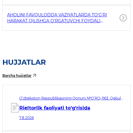
AHOLINI FAVQULODDA VAZIYATLARDA TO'G'RI
HARAKAT QILISHGA O'RGATUVCHI FOYDALI
HAVOLALAR
HUJJATLAR
Barcha hujjatlar
O‘zbekiston Respublikasining Qonuni №O‘RQ-1163. Qabul
qilingan sana 07.08.2026. Kuchga kirish sanasi 08.11.2026
Rieltorlik faoliyati to‘g‘risida
7.8.2026