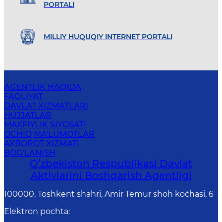
PORTALI
MILLIY HUQUQIY INTERNET PORTALI
AGENTLIK HAQIDA
FAOLIYAT
DAVLAT XIZMATLARI
HUJJATLAR
MAXFIYLIK SIYOSATI
OCHIQ MA'LUMOTLAR
AXBOROT XIZMATI
BOG‘LANISH
Oʻzbekiston Respublikasi Davlat
Aktivlarini Boshqarish Agentligi
100000, Toshkent shahri, Amir Temur shoh ko`chasi, 6
Elektron pochta
: