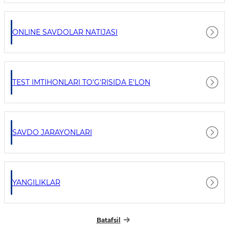
ONLINE SAVDOLAR NATIJASI
TEST IMTIHONLARI TO'G'RISIDA E'LON
SAVDO JARAYONLARI
YANGILIKLAR
Batafsil