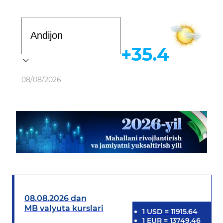
Davlat dasturi
+35.4
Ob-havo
08/08/2026
08.08.2026 dan
MB valyuta kurslari
1
USD
=
11915.64
1
EUR
=
13749.46