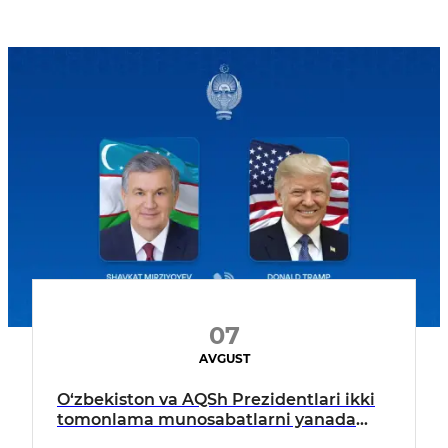
07
AVGUST
O‘zbekiston va AQSh Prezidentlari ikki
tomonlama munosabatlarni yanada
mustahkamlash istiqbollarini