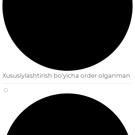
Xususiylashtirish bo'yicha order olganman