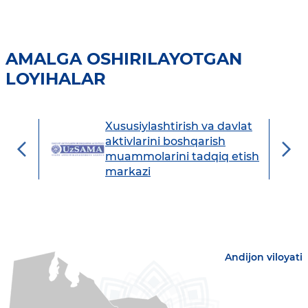
AMALGA OSHIRILAYOTGAN
LOYIHALAR
Xususiylashtirish va davlat
avdo
aktivlarini boshqarish
muammolarini tadqiq etish
markazi
Andijon viloyati