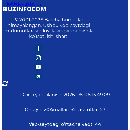
info@davaktiv.uz
© 2001-
2026
Barcha huquqlar
himoyalangan. Ushbu veb-saytdagi
ma’lumotlardan foydalanganda havola
ko‘rsatilishi shart.
Oxirgi yangilanish
:
2026-08-08 15:49:09
Onlayn:
20
Amallar:
52
Tashriflar:
27
Veb-saytdagi o‘rtacha vaqt:
44