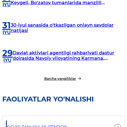
Keygeli, Bo'zatov tumanlarida manzilli
IYU
o‘rganishlar olib borildi
31
30-iyul sanasida o'tkazilgan onlayn savdolar
natijasi
IYU
29
Davlat aktivlari agentligi rahbariyati dastur
doirasida Navoiy viloyatining Karmana,
IYU
Navbahor, Xatirchi va Nurota tumanlarida
o‘rganish o‘tkazmoqda
Barcha yangiliklar
FAOLIYATLAR YO‘NALISHI