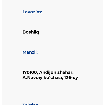
Lavozim
:
Boshliq
Manzil
:
170100, Andijon shahar,
A.Navoiy ko‘chasi, 126-uy