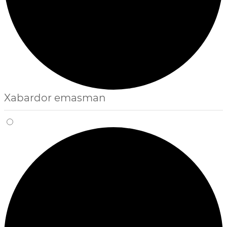
Xabardor emasman