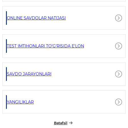
ONLINE SAVDOLAR NATIJASI
TEST IMTIHONLARI TO'G'RISIDA E'LON
SAVDO JARAYONLARI
YANGILIKLAR
Batafsil