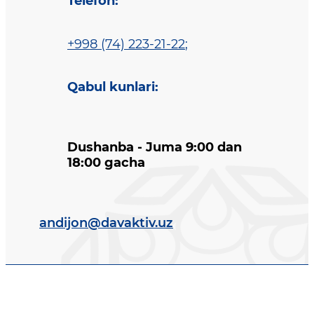
Telefon
:
+998 (74) 223-21-22
;
Qabul kunlari
:
Dushanba - Juma 9:00 dan
18:00 gacha
andijon@davaktiv.uz