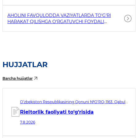
AHOLINI FAVQULODDA VAZIYATLARDA TO'G'RI
HARAKAT QILISHGA O'RGATUVCHI FOYDALI
HAVOLALAR
HUJJATLAR
Barcha hujjatlar
O‘zbekiston Respublikasining Qonuni №O‘RQ-1163. Qabul
qilingan sana 07.08.2026. Kuchga kirish sanasi 08.11.2026
Rieltorlik faoliyati to‘g‘risida
7.8.2026