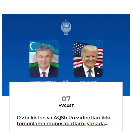
07
AVGUST
O‘zbekiston va AQSh Prezidentlari ikki
tomonlama munosabatlarni yanada
mustahkamlash istiqbollarini