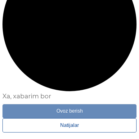
Xa, xabarim bor
Ovoz berish
Natijalar