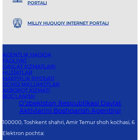
PORTALI
MILLIY HUQUQIY INTERNET PORTALI
AGENTLIK HAQIDA
FAOLIYAT
DAVLAT XIZMATLARI
HUJJATLAR
MAXFIYLIK SIYOSATI
OCHIQ MA'LUMOTLAR
AXBOROT XIZMATI
BOG‘LANISH
Oʻzbekiston Respublikasi Davlat
Aktivlarini Boshqarish Agentligi
100000, Toshkent shahri, Amir Temur shoh ko`chasi, 6
Elektron pochta
: