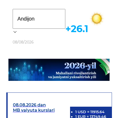
Davlat dasturi
+26.1
Ob-havo
08/08/2026
08.08.2026 dan
MB valyuta kurslari
1
USD
=
11915.64
1
EUR
=
13749.46