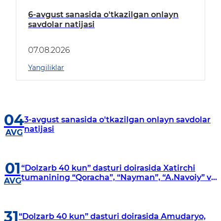
6-avgust sanasida o'tkazilgan onlayn
savdolar natijasi
07.08.2026
Yangiliklar
04
3-avgust sanasida o'tkazilgan onlayn savdolar
natijasi
AVG
01
“Dolzarb 40 kun” dasturi doirasida Xatirchi
tumanining “Qoracha”, “Nayman”, “A.Navoiy” va
AVG
“Damariq” mahallalarida manzilli o‘rganishlar
olib borildi
31
“Dolzarb 40 kun” dasturi doirasida Amudaryo,