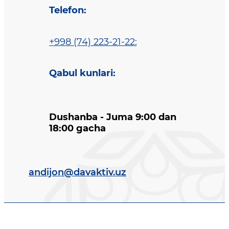
Telefon
:
+998 (74) 223-21-22
;
Qabul kunlari
:
Dushanba - Juma 9:00 dan
18:00 gacha
andijon@davaktiv.uz