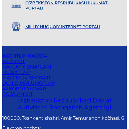
O’ZBEKISTON RESPUBLIKASI HUKUMATI
PORTALI
MILLIY HUQUQIY INTERNET PORTALI
AGENTLIK HAQIDA
FAOLIYAT
DAVLAT XIZMATLARI
HUJJATLAR
MAXFIYLIK SIYOSATI
OCHIQ MA'LUMOTLAR
AXBOROT XIZMATI
BOG‘LANISH
Oʻzbekiston Respublikasi Davlat
Aktivlarini Boshqarish Agentligi
100000, Toshkent shahri, Amir Temur shoh ko`chasi, 6
Elektron pochta
: