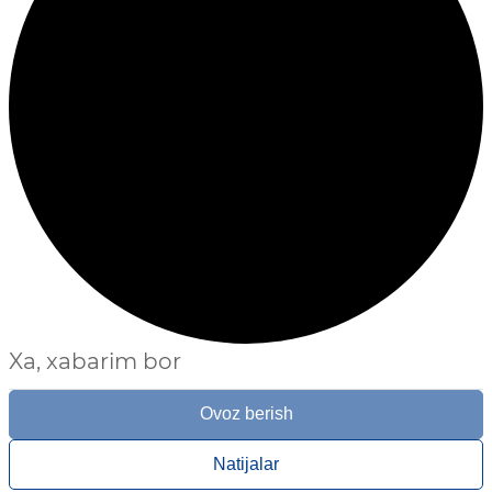
Xa, xabarim bor
Ovoz berish
Natijalar