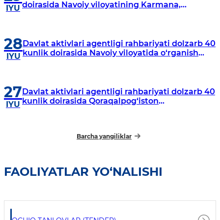
doirasida Navoiy viloyatining Karmana,
IYU
Navbahor, Xatirchi va Nurota tumanlarida
o‘rganish o‘tkazmoqda
28
Davlat aktivlari agentligi rahbariyati dolzarb 40
kunlik doirasida Navoiy viloyatida o‘rganish
IYU
o‘tkazdi
27
Davlat aktivlari agentligi rahbariyati dolzarb 40
kunlik doirasida Qoraqalpog‘iston
IYU
Respublikasida o‘rganish o‘tkazmoqda
Barcha yangiliklar
FAOLIYATLAR YO‘NALISHI