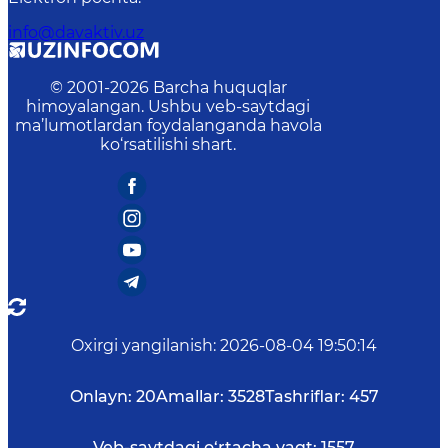
info@davaktiv.uz
© 2001-
2026
Barcha huquqlar
himoyalangan. Ushbu veb-saytdagi
ma’lumotlardan foydalanganda havola
ko‘rsatilishi shart.
Oxirgi yangilanish
:
2026-08-04 19:50:14
Onlayn:
20
Amallar:
3528
Tashriflar:
457
Veb-saytdagi o‘rtacha vaqt:
1557