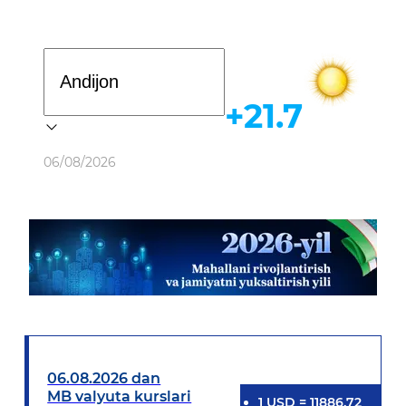
Davlat dasturi
+21.7
Ob-havo
06/08/2026
06.08.2026 dan
MB valyuta kurslari
1
USD
=
11886.72