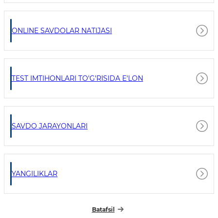
ONLINE SAVDOLAR NATIJASI
TEST IMTIHONLARI TO'G'RISIDA E'LON
SAVDO JARAYONLARI
YANGILIKLAR
Batafsil