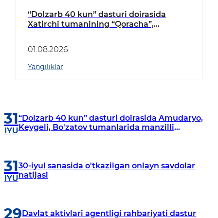
“Dolzarb 40 kun” dasturi doirasida
Xatirchi tumanining “Qoracha”,
“Nayman”, “A.Navoiy” va “Damariq”
mahallalarida manzilli o‘rganishlar olib
01.08.2026
borildi
Yangiliklar
31
“Dolzarb 40 kun” dasturi doirasida Amudaryo,
Keygeli, Bo'zatov tumanlarida manzilli
IYU
o‘rganishlar olib borildi
31
30-iyul sanasida o'tkazilgan onlayn savdolar
natijasi
IYU
29
Davlat aktivlari agentligi rahbariyati dastur