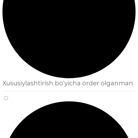
Xususiylashtirish bo'yicha order olganman