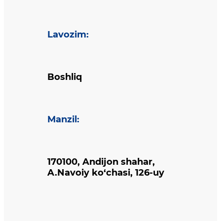
Lavozim
:
Boshliq
Manzil
:
170100, Andijon shahar,
A.Navoiy ko‘chasi, 126-uy