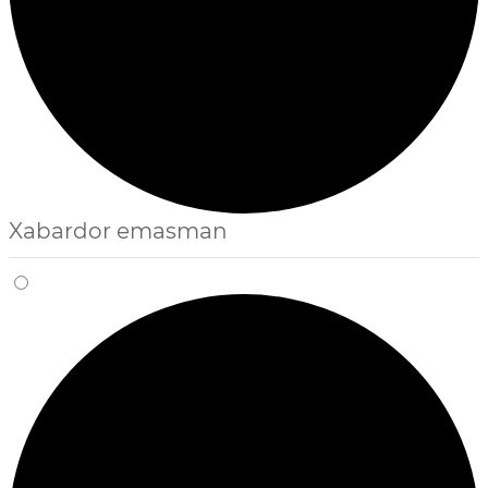
Xabardor emasman