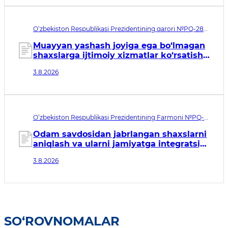
O‘zbekiston Respublikasi Prezidentining qarori №PQ-288.
Qabul qilingan sana 03.08.2026. Kuchga kirish sanasi
04.08.2026
Muayyan yashash joyiga ega bo‘lmagan
shaxslarga ijtimoiy xizmatlar ko‘rsatish
tizimini takomillashtirish to‘g‘risida
3.8.2026
O‘zbekiston Respublikasi Prezidentining Farmoni №PQ-
146. Qabul qilingan sana 03.08.2026. Kuchga kirish sanasi
04.08.2026
Odam savdosidan jabrlangan shaxslarni
aniqlash va ularni jamiyatga integratsiya
qilish tizimini tubdan
3.8.2026
takomillashtirishga qaratilgan
qo‘shimcha chora-tadbirlar to‘g‘risida
SO‘ROVNOMALAR