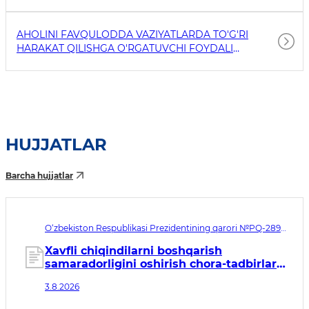
AHOLINI FAVQULODDA VAZIYATLARDA TO'G'RI
HARAKAT QILISHGA O'RGATUVCHI FOYDALI
HAVOLALAR
HUJJATLAR
Barcha hujjatlar
O‘zbekiston Respublikasi Prezidentining qarori №PQ-289.
Qabul qilingan sana 03.08.2026. Kuchga kirish sanasi
04.08.2026
Xavfli chiqindilarni boshqarish
samaradorligini oshirish chora-tadbirlari
to‘g‘risida
3.8.2026