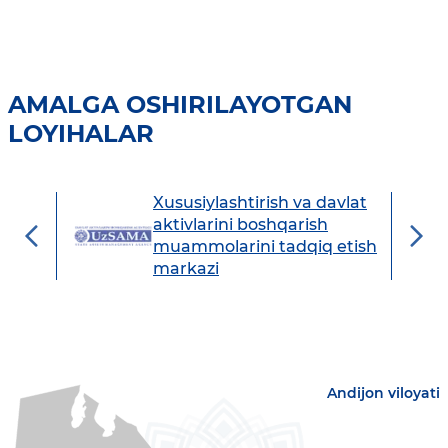
AMALGA OSHIRILAYOTGAN
LOYIHALAR
Xususiylashtirish va davlat
avdo
aktivlarini boshqarish
muammolarini tadqiq etish
markazi
Andijon viloyati