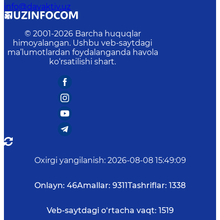
info@davaktiv.uz
© 2001-
2026
Barcha huquqlar
himoyalangan. Ushbu veb-saytdagi
ma’lumotlardan foydalanganda havola
ko‘rsatilishi shart.
Oxirgi yangilanish
:
2026-08-08 15:49:09
Onlayn:
46
Amallar:
9311
Tashriflar:
1338
Veb-saytdagi o‘rtacha vaqt:
1519