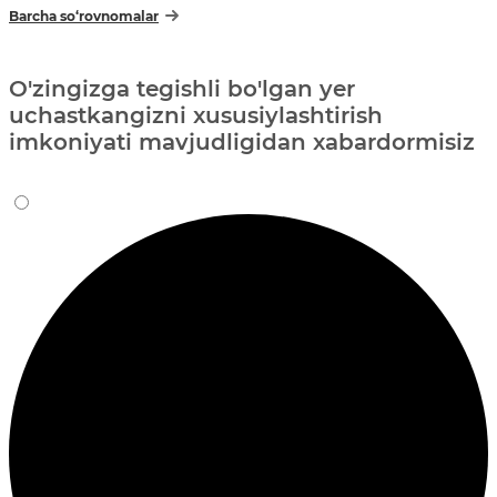
Barcha so‘rovnomalar
O'zingizga tegishli bo'lgan yer
uchastkangizni xususiylashtirish
imkoniyati mavjudligidan xabardormisiz