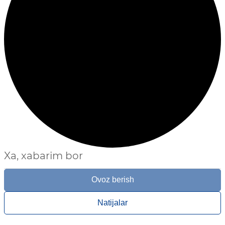
Xa, xabarim bor
Ovoz berish
Natijalar