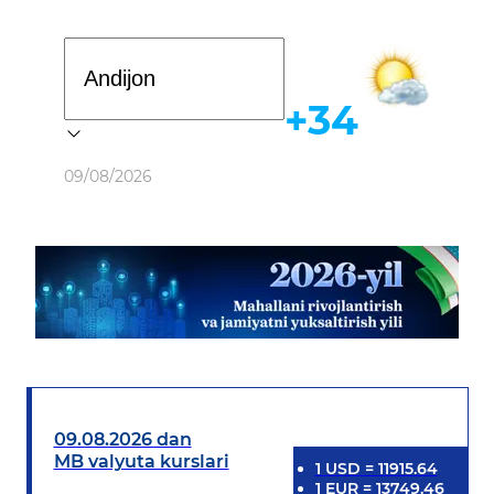
Davlat dasturi
+34
Ob-havo
09/08/2026
09.08.2026 dan
MB valyuta kurslari
1
USD
=
11915.64
1
EUR
=
13749.46