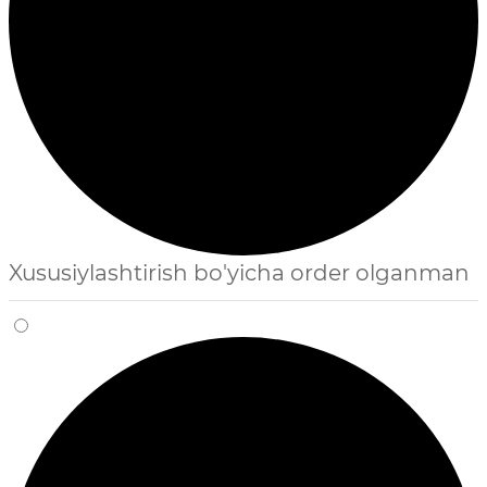
Xususiylashtirish bo'yicha order olganman