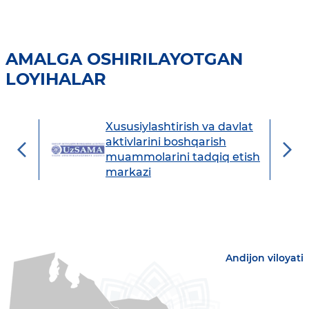
AMALGA OSHIRILAYOTGAN
LOYIHALAR
Xususiylashtirish va davlat
avdo
aktivlarini boshqarish
muammolarini tadqiq etish
markazi
Andijon viloyati