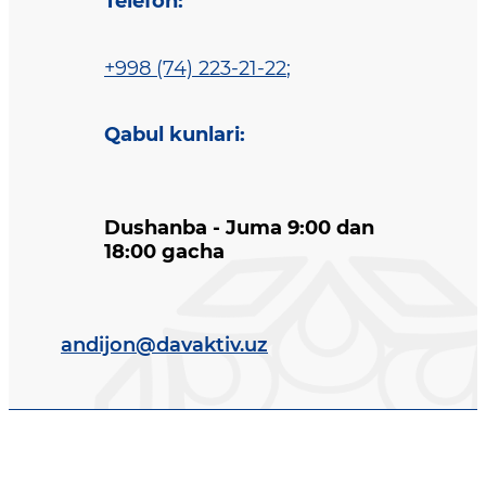
Telefon
:
+998 (74) 223-21-22
;
Qabul kunlari
:
Dushanba - Juma 9:00 dan
18:00 gacha
andijon@davaktiv.uz