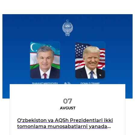
07
AVGUST
O‘zbekiston va AQSh Prezidentlari ikki
tomonlama munosabatlarni yanada
mustahkamlash istiqbollarini