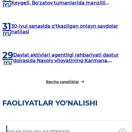
Keygeli, Bo'zatov tumanlarida manzilli
IYU
o‘rganishlar olib borildi
31
30-iyul sanasida o'tkazilgan onlayn savdolar
natijasi
IYU
29
Davlat aktivlari agentligi rahbariyati dastur
doirasida Navoiy viloyatining Karmana,
IYU
Navbahor, Xatirchi va Nurota tumanlarida
o‘rganish o‘tkazmoqda
Barcha yangiliklar
FAOLIYATLAR YO‘NALISHI