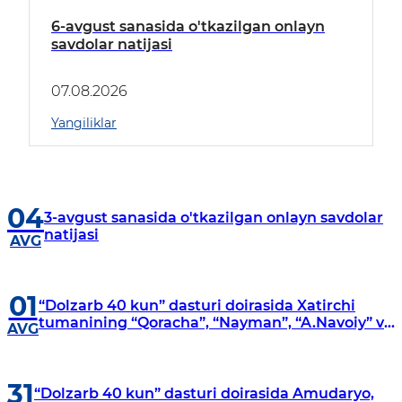
6-avgust sanasida o'tkazilgan onlayn
savdolar natijasi
07.08.2026
Yangiliklar
04
3-avgust sanasida o'tkazilgan onlayn savdolar
natijasi
AVG
01
“Dolzarb 40 kun” dasturi doirasida Xatirchi
tumanining “Qoracha”, “Nayman”, “A.Navoiy” va
AVG
“Damariq” mahallalarida manzilli o‘rganishlar
olib borildi
31
“Dolzarb 40 kun” dasturi doirasida Amudaryo,