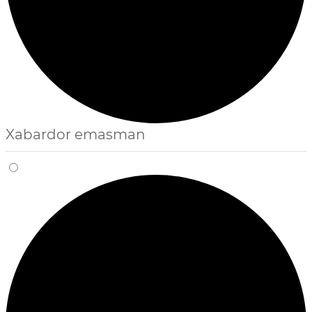
Xabardor emasman