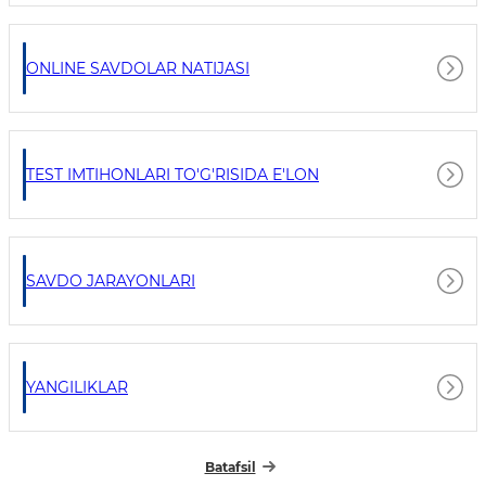
ONLINE SAVDOLAR NATIJASI
TEST IMTIHONLARI TO'G'RISIDA E'LON
SAVDO JARAYONLARI
YANGILIKLAR
Batafsil