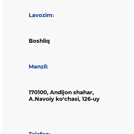
Lavozim
:
Boshliq
Manzil
:
170100, Andijon shahar,
A.Navoiy ko‘chasi, 126-uy