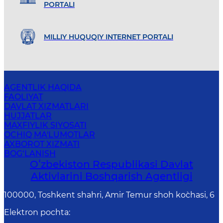
PORTALI
MILLIY HUQUQIY INTERNET PORTALI
AGENTLIK HAQIDA
FAOLIYAT
DAVLAT XIZMATLARI
HUJJATLAR
MAXFIYLIK SIYOSATI
OCHIQ MA'LUMOTLAR
AXBOROT XIZMATI
BOG‘LANISH
Oʻzbekiston Respublikasi Davlat
Aktivlarini Boshqarish Agentligi
100000, Toshkent shahri, Amir Temur shoh ko`chasi, 6
Elektron pochta
: