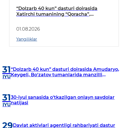
“Dolzarb 40 kun” dasturi doirasida
Xatirchi tumanining “Qoracha”,
“Nayman”, “A.Navoiy” va “Damariq”
mahallalarida manzilli o‘rganishlar olib
01.08.2026
borildi
Yangiliklar
31
“Dolzarb 40 kun” dasturi doirasida Amudaryo,
Keygeli, Bo'zatov tumanlarida manzilli
IYU
o‘rganishlar olib borildi
31
30-iyul sanasida o'tkazilgan onlayn savdolar
natijasi
IYU
29
Davlat aktivlari agentligi rahbariyati dastur