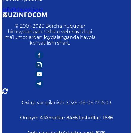
info@davaktiv.uz
© 2001-
2026
Barcha huquqlar
himoyalangan. Ushbu veb-saytdagi
ma’lumotlardan foydalanganda havola
ko‘rsatilishi shart.
Oxirgi yangilanish
:
2026-08-06 17:15:03
Onlayn:
41
Amallar:
8455
Tashriflar:
1636
Veb-saytdagi o‘rtacha vaqt:
878