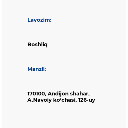
Lavozim
:
Boshliq
Manzil
:
170100, Andijon shahar,
A.Navoiy ko‘chasi, 126-uy