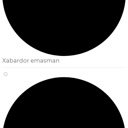
Xabardor emasman