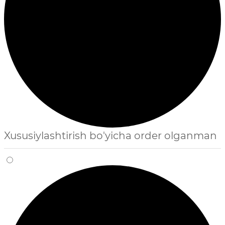
Xususiylashtirish bo'yicha order olganman