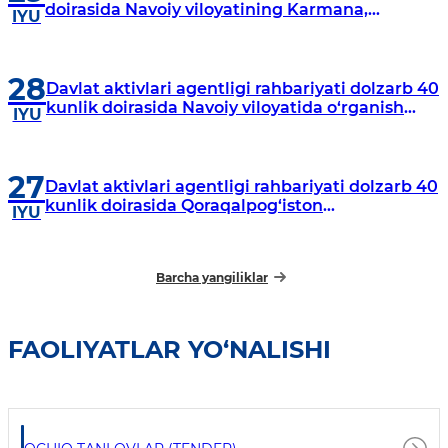
doirasida Navoiy viloyatining Karmana,
IYU
Navbahor, Xatirchi va Nurota tumanlarida
o‘rganish o‘tkazmoqda
28
Davlat aktivlari agentligi rahbariyati dolzarb 40
kunlik doirasida Navoiy viloyatida o‘rganish
IYU
o‘tkazdi
27
Davlat aktivlari agentligi rahbariyati dolzarb 40
kunlik doirasida Qoraqalpog‘iston
IYU
Respublikasida o‘rganish o‘tkazmoqda
Barcha yangiliklar
FAOLIYATLAR YO‘NALISHI