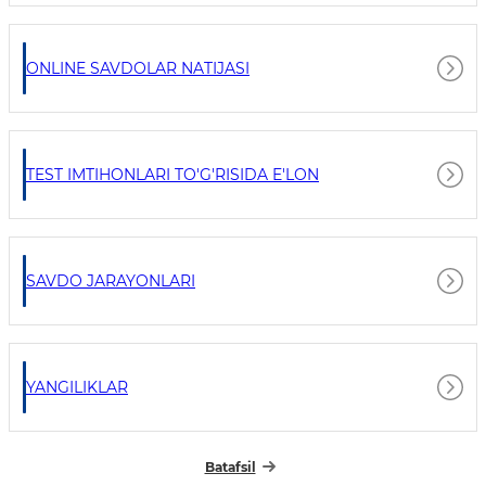
ONLINE SAVDOLAR NATIJASI
TEST IMTIHONLARI TO'G'RISIDA E'LON
SAVDO JARAYONLARI
YANGILIKLAR
Batafsil