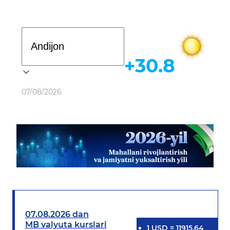
Davlat dasturi
+30.8
Ob-havo
07/08/2026
07.08.2026 dan
MB valyuta kurslari
1
USD
=
11915.64