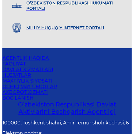
O’ZBEKISTON RESPUBLIKASI HUKUMATI
PORTALI
MILLIY HUQUQIY INTERNET PORTALI
AGENTLIK HAQIDA
FAOLIYAT
DAVLAT XIZMATLARI
HUJJATLAR
MAXFIYLIK SIYOSATI
OCHIQ MA'LUMOTLAR
AXBOROT XIZMATI
BOG‘LANISH
Oʻzbekiston Respublikasi Davlat
Aktivlarini Boshqarish Agentligi
100000, Toshkent shahri, Amir Temur shoh ko`chasi, 6
Elektron pochta
: