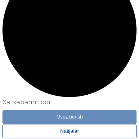
Xa, xabarim bor
Ovoz berish
Natijalar