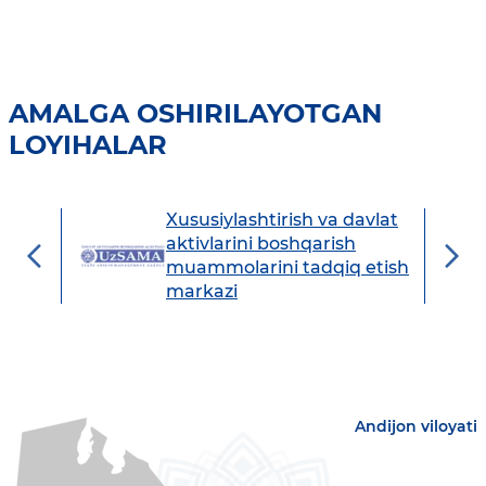
AMALGA OSHIRILAYOTGAN
LOYIHALAR
Xususiylashtirish va davlat
avdo
aktivlarini boshqarish
muammolarini tadqiq etish
markazi
Andijon viloyati