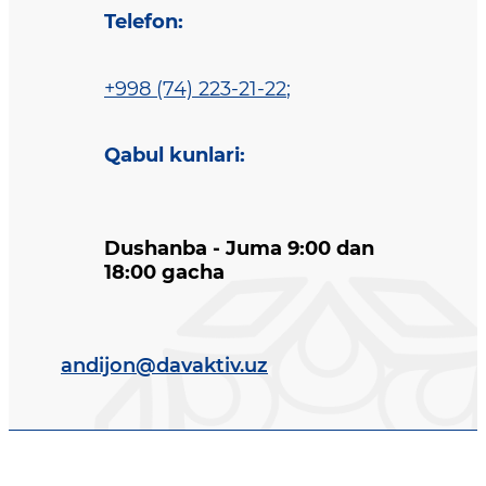
Telefon
:
+998 (74) 223-21-22
;
Qabul kunlari
:
Dushanba - Juma 9:00 dan
18:00 gacha
andijon@davaktiv.uz