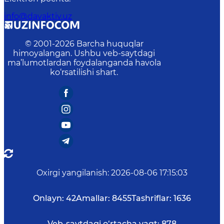
info@davaktiv.uz
© 2001-
2026
Barcha huquqlar
himoyalangan. Ushbu veb-saytdagi
ma’lumotlardan foydalanganda havola
ko‘rsatilishi shart.
Oxirgi yangilanish
:
2026-08-06 17:15:03
Onlayn:
42
Amallar:
8455
Tashriflar:
1636
Veb-saytdagi o‘rtacha vaqt:
878