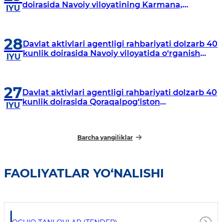
doirasida Navoiy viloyatining Karmana,
IYU
Navbahor, Xatirchi va Nurota tumanlarida
o‘rganish o‘tkazmoqda
28
Davlat aktivlari agentligi rahbariyati dolzarb 40
kunlik doirasida Navoiy viloyatida o‘rganish
IYU
o‘tkazdi
27
Davlat aktivlari agentligi rahbariyati dolzarb 40
kunlik doirasida Qoraqalpog‘iston
IYU
Respublikasida o‘rganish o‘tkazmoqda
Barcha yangiliklar
FAOLIYATLAR YO‘NALISHI