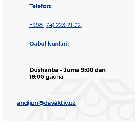
Telefon
:
+998 (74) 223-21-22
;
Qabul kunlari
:
Dushanba - Juma 9:00 dan
18:00 gacha
andijon@davaktiv.uz