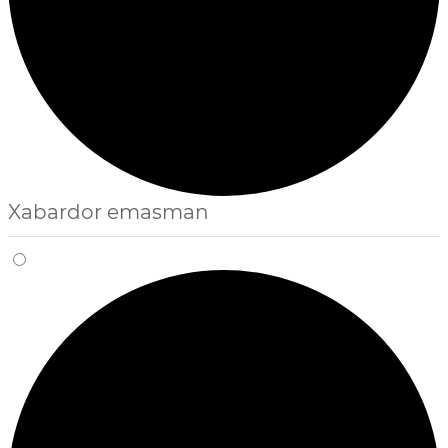
Xabardor emasman