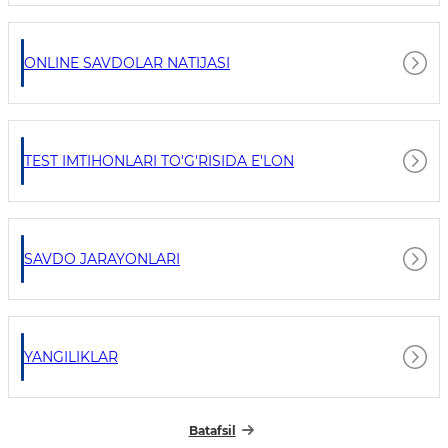
ONLINE SAVDOLAR NATIJASI
TEST IMTIHONLARI TO'G'RISIDA E'LON
SAVDO JARAYONLARI
YANGILIKLAR
Batafsil