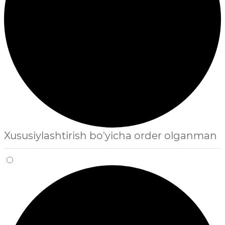
Xususiylashtirish bo'yicha order olganman