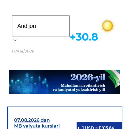
Davlat dasturi
+30.8
Ob-havo
07/08/2026
07.08.2026 dan
MB valyuta kurslari
1
USD
=
11915.64