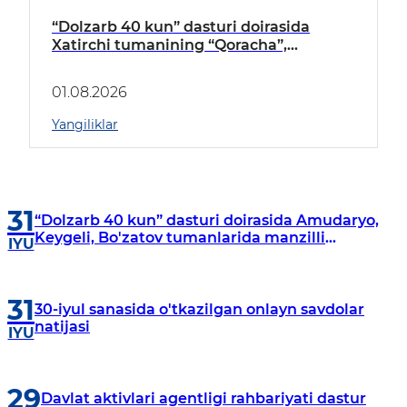
“Dolzarb 40 kun” dasturi doirasida
Xatirchi tumanining “Qoracha”,
“Nayman”, “A.Navoiy” va “Damariq”
mahallalarida manzilli o‘rganishlar olib
01.08.2026
borildi
Yangiliklar
31
“Dolzarb 40 kun” dasturi doirasida Amudaryo,
Keygeli, Bo'zatov tumanlarida manzilli
IYU
o‘rganishlar olib borildi
31
30-iyul sanasida o'tkazilgan onlayn savdolar
natijasi
IYU
29
Davlat aktivlari agentligi rahbariyati dastur