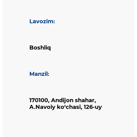
Lavozim
:
Boshliq
Manzil
:
170100, Andijon shahar,
A.Navoiy ko‘chasi, 126-uy