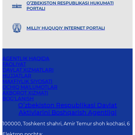
O’ZBEKISTON RESPUBLIKASI HUKUMATI
PORTALI
MILLIY HUQUQIY INTERNET PORTALI
AGENTLIK HAQIDA
FAOLIYAT
DAVLAT XIZMATLARI
HUJJATLAR
MAXFIYLIK SIYOSATI
OCHIQ MA'LUMOTLAR
AXBOROT XIZMATI
BOG‘LANISH
Oʻzbekiston Respublikasi Davlat
Aktivlarini Boshqarish Agentligi
100000, Toshkent shahri, Amir Temur shoh ko`chasi, 6
Elektron pochta
: