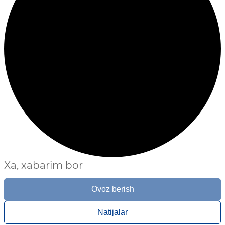
Xa, xabarim bor
Ovoz berish
Natijalar