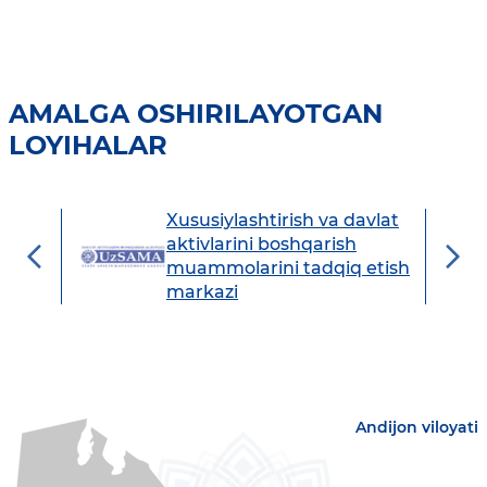
AMALGA OSHIRILAYOTGAN
LOYIHALAR
Xususiylashtirish va davlat
avdo
aktivlarini boshqarish
muammolarini tadqiq etish
markazi
Andijon viloyati