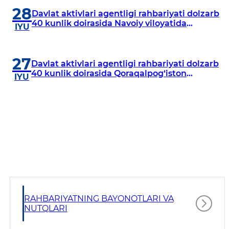
28
Davlat aktivlari agentligi rahbariyati dolzarb
40 kunlik doirasida Navoiy viloyatida
IYU
o‘rganish o‘tkazdi
27
Davlat aktivlari agentligi rahbariyati dolzarb
40 kunlik doirasida Qoraqalpog‘iston
IYU
Respublikasida o‘rganish o‘tkazmoqda
RAHBARIYATNING BAYONOTLARI VA
NUTQLARI