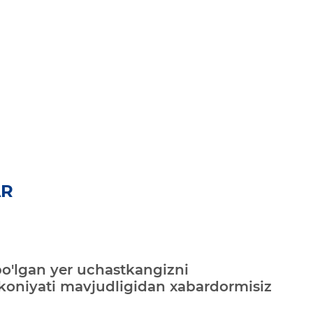
AR
bo'lgan yer uchastkangizni
mkoniyati mavjudligidan xabardormisiz