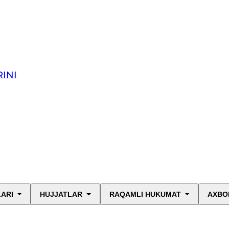
INI
LARI
HUJJATLAR
RAQAMLI HUKUMAT
AXBO