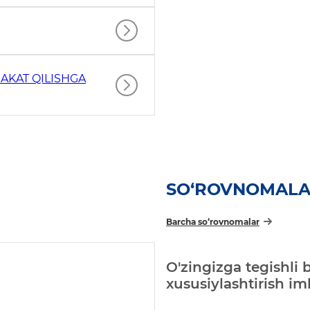
AKAT QILISHGA
SO‘ROVNOMAL
Barcha so‘rovnomalar
O'zingizga tegishli 
xususiylashtirish i