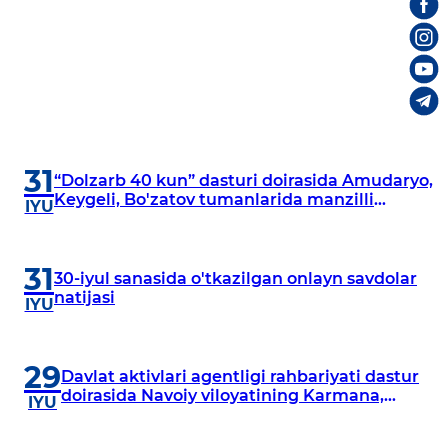
31
“Dolzarb 40 kun” dasturi doirasida Amudaryo,
Keygeli, Bo'zatov tumanlarida manzilli
IYU
o‘rganishlar olib borildi
31
30-iyul sanasida o'tkazilgan onlayn savdolar
natijasi
IYU
29
Davlat aktivlari agentligi rahbariyati dastur
doirasida Navoiy viloyatining Karmana,
IYU
Navbahor, Xatirchi va Nurota tumanlarida
o‘rganish o‘tkazmoqda