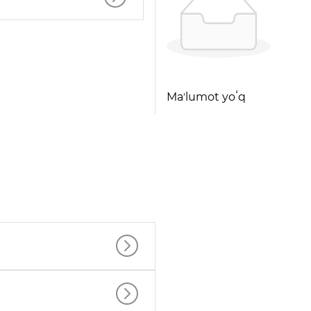
Maʼlumot yoʻq