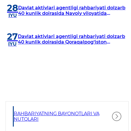
28
Davlat aktivlari agentligi rahbariyati dolzarb
40 kunlik doirasida Navoiy viloyatida
IYU
o‘rganish o‘tkazdi
27
Davlat aktivlari agentligi rahbariyati dolzarb
40 kunlik doirasida Qoraqalpog‘iston
IYU
Respublikasida o‘rganish o‘tkazmoqda
RAHBARIYATNING BAYONOTLARI VA
NUTQLARI