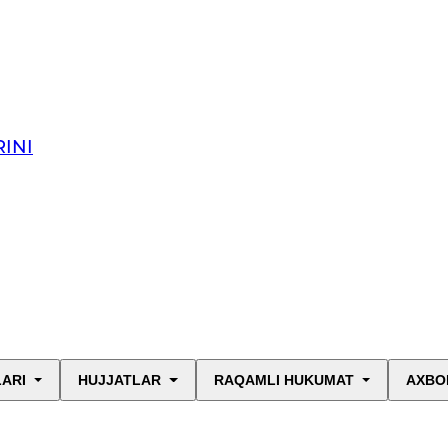
INI
LARI
HUJJATLAR
RAQAMLI HUKUMAT
AXBO