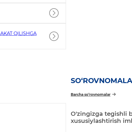
AKAT QILISHGA
SO‘ROVNOMAL
Barcha so‘rovnomalar
O'zingizga tegishli 
xususiylashtirish i