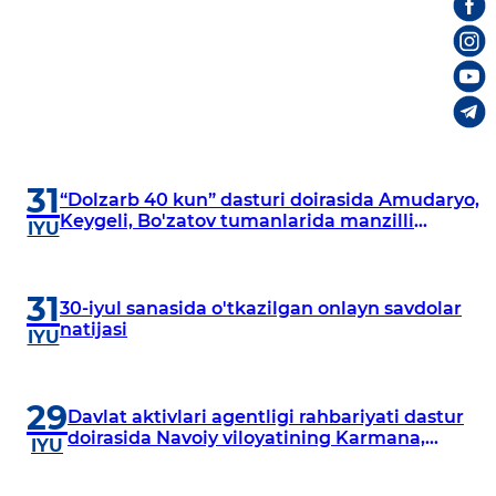
31
“Dolzarb 40 kun” dasturi doirasida Amudaryo,
Keygeli, Bo'zatov tumanlarida manzilli
IYU
o‘rganishlar olib borildi
31
30-iyul sanasida o'tkazilgan onlayn savdolar
natijasi
IYU
29
Davlat aktivlari agentligi rahbariyati dastur
doirasida Navoiy viloyatining Karmana,
IYU
Navbahor, Xatirchi va Nurota tumanlarida
o‘rganish o‘tkazmoqda