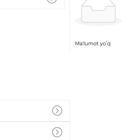
Maʼlumot yoʻq