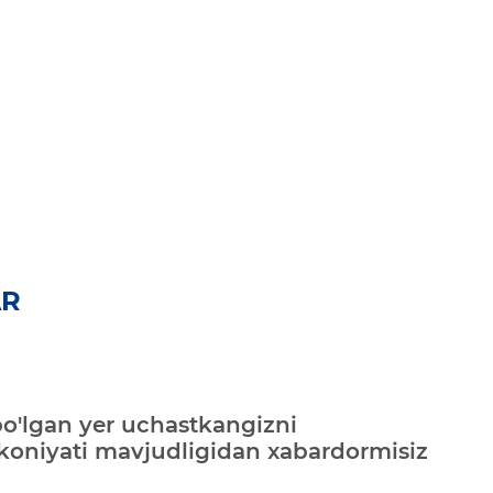
AR
bo'lgan yer uchastkangizni
mkoniyati mavjudligidan xabardormisiz