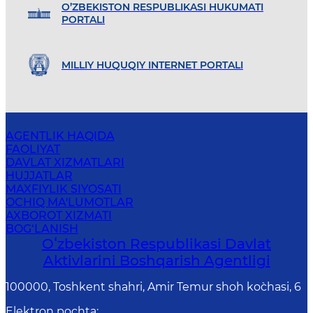
O’ZBEKISTON RESPUBLIKASI HUKUMATI
PORTALI
MILLIY HUQUQIY INTERNET PORTALI
AGENTLIK HAQIDA
FAOLIYAT
DAVLAT XIZMATLARI
HUJJATLAR
MAXFIYLIK SIYOSATI
OCHIQ MA'LUMOTLAR
AXBOROT XIZMATI
BOG‘LANISH
Oʻzbekiston Respublikasi Davlat
Aktivlarini Boshqarish Agentligi
100000, Toshkent shahri, Amir Temur shoh ko`chasi, 6
Elektron pochta
: