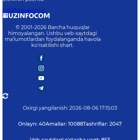
info@davaktiv.uz
© 2001-
2026
Barcha huquqlar
himoyalangan. Ushbu veb-saytdagi
ma’lumotlardan foydalanganda havola
ko‘rsatilishi shart.
Oxirgi yangilanish
:
2026-08-06 17:15:03
Onlayn:
40
Amallar:
10088
Tashriflar:
2047
Veb-saytdagi o‘rtacha vaqt:
853