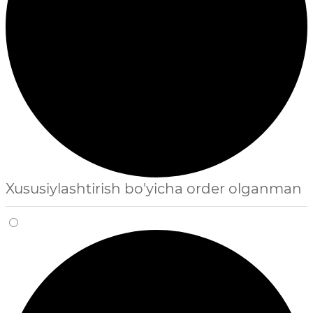
Xususiylashtirish bo'yicha order olganman