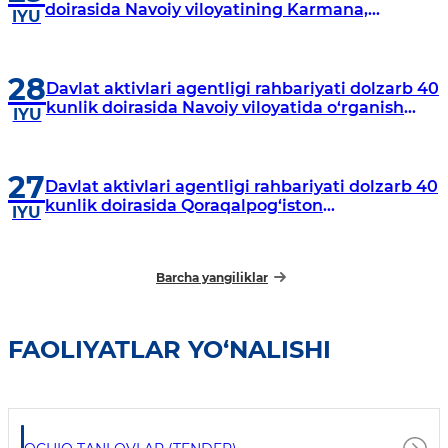
doirasida Navoiy viloyatining Karmana,
IYU
Navbahor, Xatirchi va Nurota tumanlarida
o‘rganish o‘tkazmoqda
28
Davlat aktivlari agentligi rahbariyati dolzarb 40
kunlik doirasida Navoiy viloyatida o‘rganish
IYU
o‘tkazdi
27
Davlat aktivlari agentligi rahbariyati dolzarb 40
kunlik doirasida Qoraqalpog‘iston
IYU
Respublikasida o‘rganish o‘tkazmoqda
Barcha yangiliklar
FAOLIYATLAR YO‘NALISHI