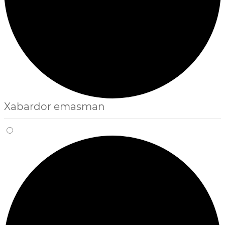
Xabardor emasman