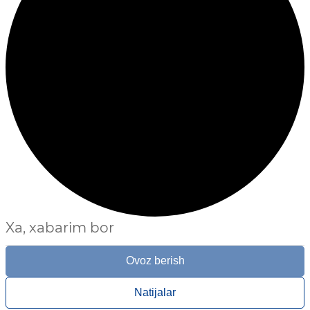
Xa, xabarim bor
Ovoz berish
Natijalar