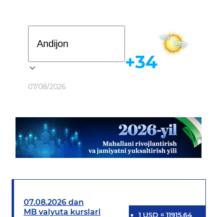
Davlat dasturi
+34
Ob-havo
07/08/2026
07.08.2026 dan
MB valyuta kurslari
1
USD
=
11915.64