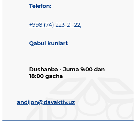
Telefon
:
+998 (74) 223-21-22
;
Qabul kunlari
:
Dushanba - Juma 9:00 dan
18:00 gacha
andijon@davaktiv.uz