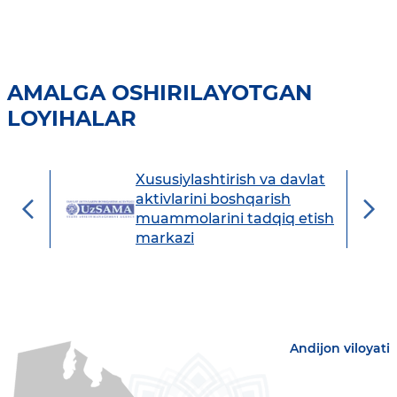
AMALGA OSHIRILAYOTGAN
LOYIHALAR
Xususiylashtirish va davlat
avdo
aktivlarini boshqarish
muammolarini tadqiq etish
markazi
Andijon viloyati