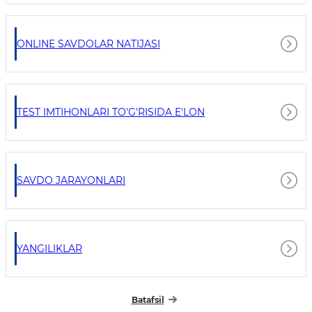
ONLINE SAVDOLAR NATIJASI
TEST IMTIHONLARI TO'G'RISIDA E'LON
SAVDO JARAYONLARI
YANGILIKLAR
Batafsil