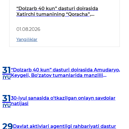
“Dolzarb 40 kun” dasturi doirasida
Xatirchi tumanining “Qoracha”,
“Nayman”, “A.Navoiy” va “Damariq”
mahallalarida manzilli o‘rganishlar olib
01.08.2026
borildi
Yangiliklar
31
“Dolzarb 40 kun” dasturi doirasida Amudaryo,
Keygeli, Bo'zatov tumanlarida manzilli
IYU
o‘rganishlar olib borildi
31
30-iyul sanasida o'tkazilgan onlayn savdolar
natijasi
IYU
29
Davlat aktivlari agentligi rahbariyati dastur