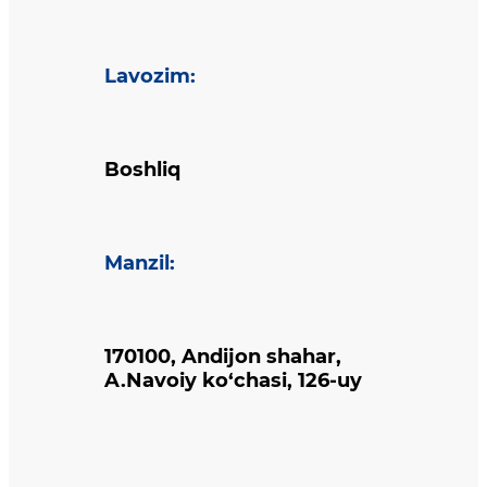
Lavozim
:
Boshliq
Manzil
:
170100, Andijon shahar,
A.Navoiy ko‘chasi, 126-uy