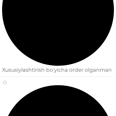
Xususiylashtirish bo'yicha order olganman