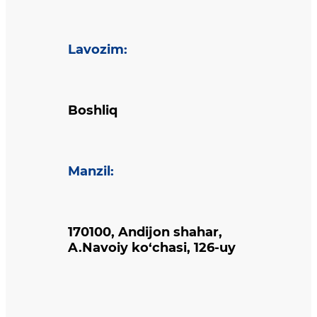
Lavozim
:
Boshliq
Manzil
:
170100, Andijon shahar,
A.Navoiy ko‘chasi, 126-uy