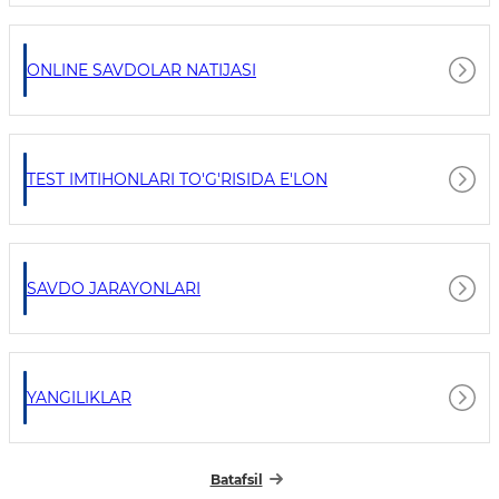
ONLINE SAVDOLAR NATIJASI
TEST IMTIHONLARI TO'G'RISIDA E'LON
SAVDO JARAYONLARI
YANGILIKLAR
Batafsil