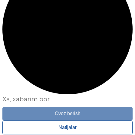
Xa, xabarim bor
Ovoz berish
Natijalar