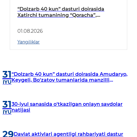
“Dolzarb 40 kun” dasturi doirasida
Xatirchi tumanining “Qoracha”,
“Nayman”, “A.Navoiy” va “Damariq”
mahallalarida manzilli o‘rganishlar olib
01.08.2026
borildi
Yangiliklar
31
“Dolzarb 40 kun” dasturi doirasida Amudaryo,
Keygeli, Bo'zatov tumanlarida manzilli
IYU
o‘rganishlar olib borildi
31
30-iyul sanasida o'tkazilgan onlayn savdolar
natijasi
IYU
29
Davlat aktivlari agentligi rahbariyati dastur