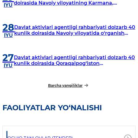
doirasida Navoiy viloyatining Karmana,
IYU
Navbahor, Xatirchi va Nurota tumanlarida
o‘rganish o‘tkazmoqda
28
Davlat aktivlari agentligi rahbariyati dolzarb 40
kunlik doirasida Navoiy viloyatida o‘rganish
IYU
o‘tkazdi
27
Davlat aktivlari agentligi rahbariyati dolzarb 40
kunlik doirasida Qoraqalpog‘iston
IYU
Respublikasida o‘rganish o‘tkazmoqda
Barcha yangiliklar
FAOLIYATLAR YO‘NALISHI