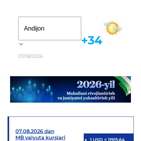
Davlat dasturi
+34
Ob-havo
07/08/2026
07.08.2026 dan
MB valyuta kurslari
1
USD
=
11915.64