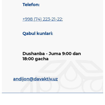
Telefon
:
+998 (74) 223-21-22
;
Qabul kunlari
:
Dushanba - Juma 9:00 dan
18:00 gacha
andijon@davaktiv.uz