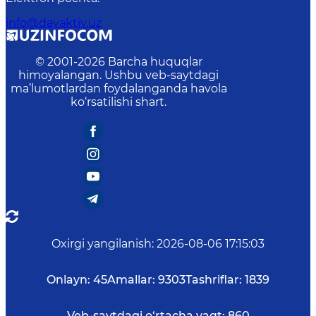
info@davaktiv.uz
© 2001-
2026
Barcha huquqlar
himoyalangan. Ushbu veb-saytdagi
ma’lumotlardan foydalanganda havola
ko‘rsatilishi shart.
Oxirgi yangilanish
:
2026-08-06 17:15:03
Onlayn:
45
Amallar:
9303
Tashriflar:
1839
Veb-saytdagi o‘rtacha vaqt:
860