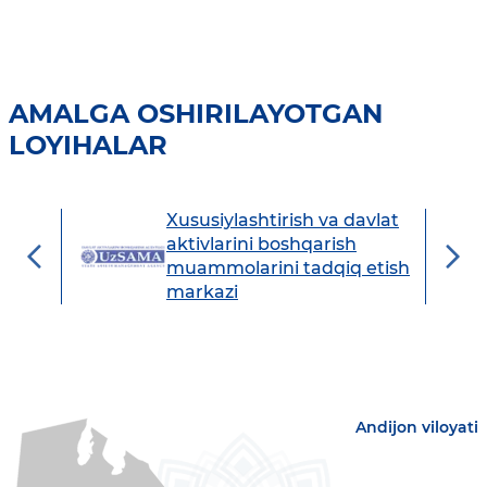
AMALGA OSHIRILAYOTGAN
LOYIHALAR
Xususiylashtirish va davlat
avdo
aktivlarini boshqarish
muammolarini tadqiq etish
markazi
Andijon viloyati