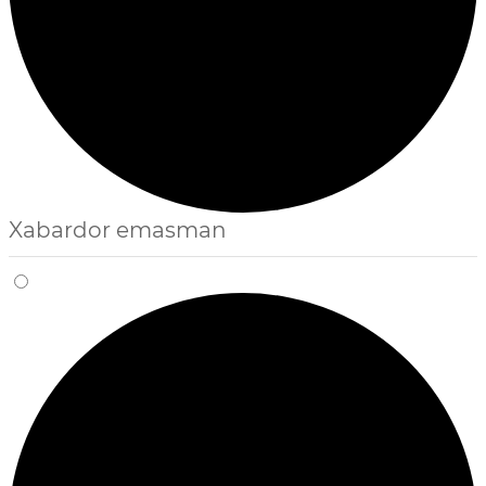
Xabardor emasman