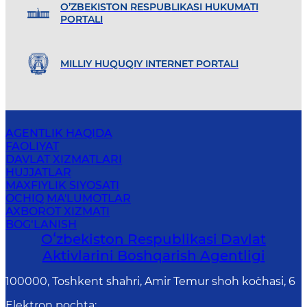
O’ZBEKISTON RESPUBLIKASI HUKUMATI
PORTALI
MILLIY HUQUQIY INTERNET PORTALI
AGENTLIK HAQIDA
FAOLIYAT
DAVLAT XIZMATLARI
HUJJATLAR
MAXFIYLIK SIYOSATI
OCHIQ MA'LUMOTLAR
AXBOROT XIZMATI
BOG‘LANISH
Oʻzbekiston Respublikasi Davlat
Aktivlarini Boshqarish Agentligi
100000, Toshkent shahri, Amir Temur shoh ko`chasi, 6
Elektron pochta
: