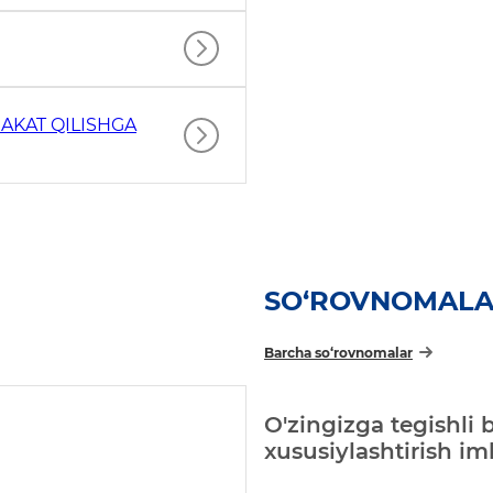
AKAT QILISHGA
SO‘ROVNOMAL
Barcha so‘rovnomalar
O'zingizga tegishli 
xususiylashtirish i