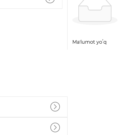
Maʼlumot yoʻq