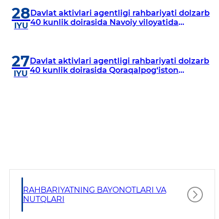
28
Davlat aktivlari agentligi rahbariyati dolzarb
40 kunlik doirasida Navoiy viloyatida
IYU
o‘rganish o‘tkazdi
27
Davlat aktivlari agentligi rahbariyati dolzarb
40 kunlik doirasida Qoraqalpog‘iston
IYU
Respublikasida o‘rganish o‘tkazmoqda
RAHBARIYATNING BAYONOTLARI VA
NUTQLARI