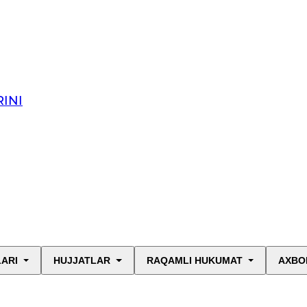
INI
LARI
HUJJATLAR
RAQAMLI HUKUMAT
AXBO