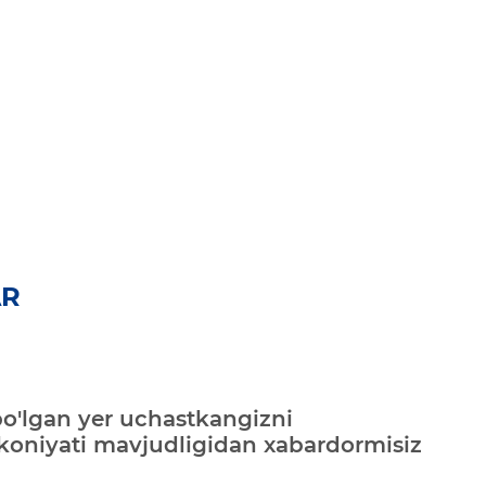
AR
bo'lgan yer uchastkangizni
mkoniyati mavjudligidan xabardormisiz