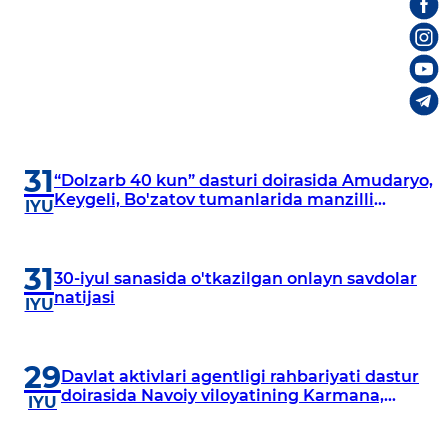
31
“Dolzarb 40 kun” dasturi doirasida Amudaryo,
Keygeli, Bo'zatov tumanlarida manzilli
IYU
o‘rganishlar olib borildi
31
30-iyul sanasida o'tkazilgan onlayn savdolar
natijasi
IYU
29
Davlat aktivlari agentligi rahbariyati dastur
doirasida Navoiy viloyatining Karmana,
IYU
Navbahor, Xatirchi va Nurota tumanlarida
o‘rganish o‘tkazmoqda