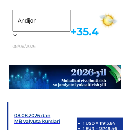
Davlat dasturi
+35.4
Ob-havo
08/08/2026
08.08.2026 dan
MB valyuta kurslari
1
USD
=
11915.64
1
EUR
=
13749.46