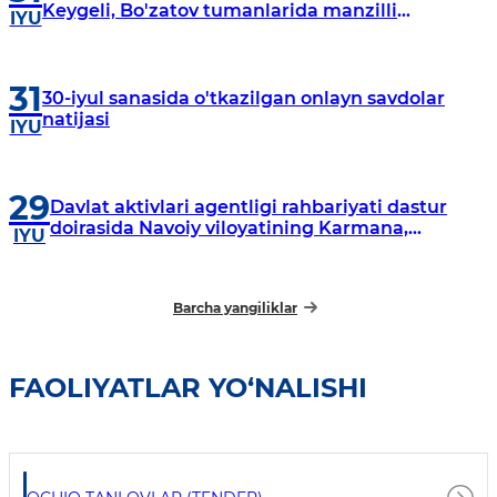
Keygeli, Bo'zatov tumanlarida manzilli
IYU
o‘rganishlar olib borildi
31
30-iyul sanasida o'tkazilgan onlayn savdolar
natijasi
IYU
29
Davlat aktivlari agentligi rahbariyati dastur
doirasida Navoiy viloyatining Karmana,
IYU
Navbahor, Xatirchi va Nurota tumanlarida
o‘rganish o‘tkazmoqda
Barcha yangiliklar
FAOLIYATLAR YO‘NALISHI