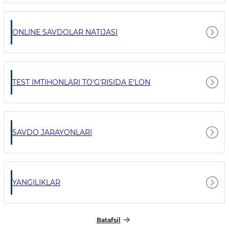
ONLINE SAVDOLAR NATIJASI
TEST IMTIHONLARI TO'G'RISIDA E'LON
SAVDO JARAYONLARI
YANGILIKLAR
Batafsil