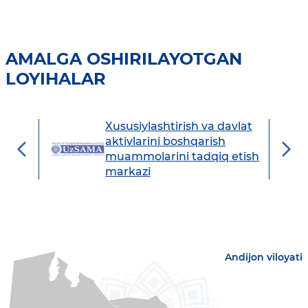
AMALGA OSHIRILAYOTGAN
LOYIHALAR
Xususiylashtirish va davlat
avdo
aktivlarini boshqarish
muammolarini tadqiq etish
markazi
Andijon viloyati