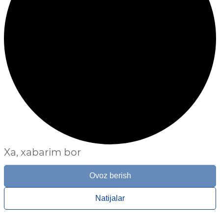
Xa, xabarim bor
Ovoz berish
Natijalar