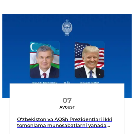
07
AVGUST
O‘zbekiston va AQSh Prezidentlari ikki
tomonlama munosabatlarni yanada
mustahkamlash istiqbollarini