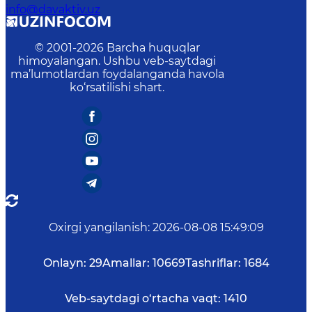
info@davaktiv.uz
© 2001-
2026
Barcha huquqlar
himoyalangan. Ushbu veb-saytdagi
ma’lumotlardan foydalanganda havola
ko‘rsatilishi shart.
Oxirgi yangilanish
:
2026-08-08 15:49:09
Onlayn:
29
Amallar:
10669
Tashriflar:
1684
Veb-saytdagi o‘rtacha vaqt:
1410