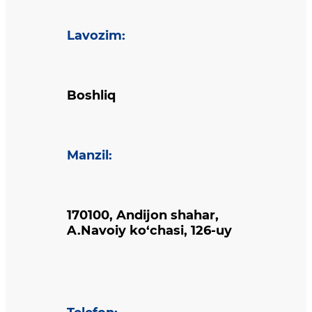
Lavozim
:
Boshliq
Manzil
:
170100, Andijon shahar,
A.Navoiy ko‘chasi, 126-uy