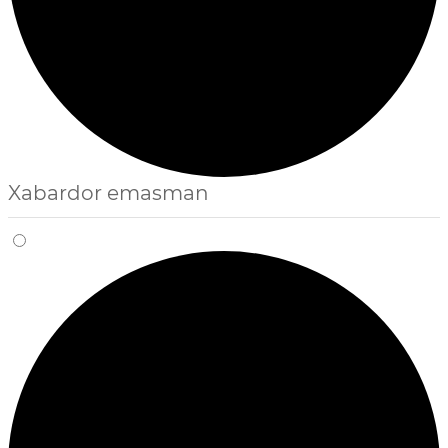
Xabardor emasman