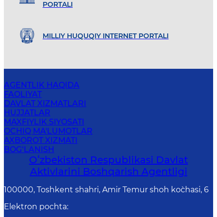
PORTALI
MILLIY HUQUQIY INTERNET PORTALI
AGENTLIK HAQIDA
FAOLIYAT
DAVLAT XIZMATLARI
HUJJATLAR
MAXFIYLIK SIYOSATI
OCHIQ MA'LUMOTLAR
AXBOROT XIZMATI
BOG‘LANISH
Oʻzbekiston Respublikasi Davlat
Aktivlarini Boshqarish Agentligi
100000, Toshkent shahri, Amir Temur shoh ko`chasi, 6
Elektron pochta
: