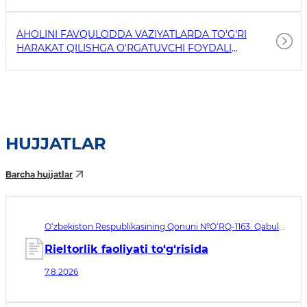
AHOLINI FAVQULODDA VAZIYATLARDA TO'G'RI
HARAKAT QILISHGA O'RGATUVCHI FOYDALI
HAVOLALAR
HUJJATLAR
Barcha hujjatlar
O‘zbekiston Respublikasining Qonuni №O‘RQ-1163. Qabul
qilingan sana 07.08.2026. Kuchga kirish sanasi 08.11.2026
Rieltorlik faoliyati to‘g‘risida
7.8.2026