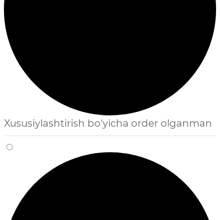
Xususiylashtirish bo'yicha order olganman