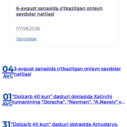
6-avgust sanasida o'tkazilgan onlayn
savdolar natijasi
07.08.2026
Yangiliklar
04
3-avgust sanasida o'tkazilgan onlayn savdolar
natijasi
AVG
01
“Dolzarb 40 kun” dasturi doirasida Xatirchi
tumanining “Qoracha”, “Nayman”, “A.Navoiy” va
AVG
“Damariq” mahallalarida manzilli o‘rganishlar
olib borildi
31
“Dolzarb 40 kun” dasturi doirasida Amudaryo,