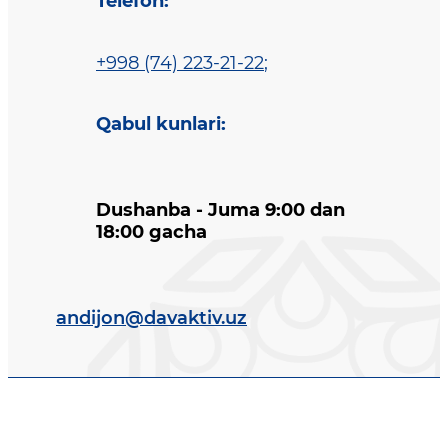
Telefon
:
+998 (74) 223-21-22
;
Qabul kunlari
:
Dushanba - Juma 9:00 dan
18:00 gacha
andijon@davaktiv.uz