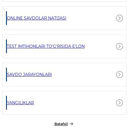
ONLINE SAVDOLAR NATIJASI
TEST IMTIHONLARI TO'G'RISIDA E'LON
SAVDO JARAYONLARI
YANGILIKLAR
Batafsil