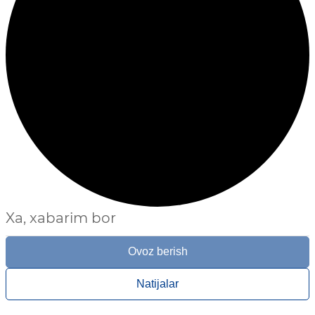
Xa, xabarim bor
Ovoz berish
Natijalar