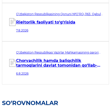
O‘zbekiston Respublikasining Qonuni №O‘RQ-1163. Qabul
qilingan sana 07.08.2026. Kuchga kirish sanasi 08.11.2026
Rieltorlik faoliyati to‘g‘risida
7.8.2026
O‘zbekiston Respublikasi Vazirlar Mahkamasining qarori
№435. Qabul qilingan sana 06.08.2026. Kuchga kirish
sanasi 07.08.2026
Chorvachilik hamda baliqchilik
tarmoqlarini davlat tomonidan qo‘llab-
quvvatlashning qo‘shimcha chora-
6.8.2026
tadbirlari to‘g‘risida
SO‘ROVNOMALAR