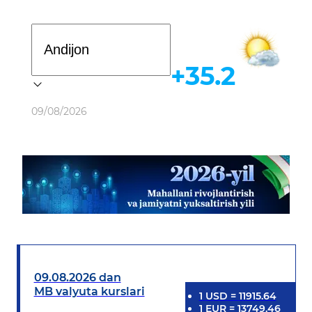
Davlat dasturi
+35.2
Ob-havo
09/08/2026
09.08.2026 dan
MB valyuta kurslari
1
USD
=
11915.64
1
EUR
=
13749.46