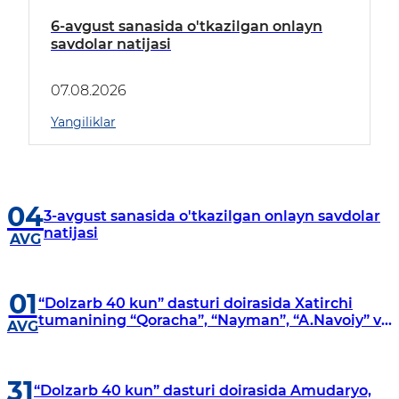
6-avgust sanasida o'tkazilgan onlayn
savdolar natijasi
07.08.2026
Yangiliklar
04
3-avgust sanasida o'tkazilgan onlayn savdolar
natijasi
AVG
01
“Dolzarb 40 kun” dasturi doirasida Xatirchi
tumanining “Qoracha”, “Nayman”, “A.Navoiy” va
AVG
“Damariq” mahallalarida manzilli o‘rganishlar
olib borildi
31
“Dolzarb 40 kun” dasturi doirasida Amudaryo,