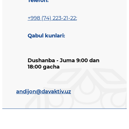
Telefon
:
+998 (74) 223-21-22
;
Qabul kunlari
:
Dushanba - Juma 9:00 dan
18:00 gacha
andijon@davaktiv.uz