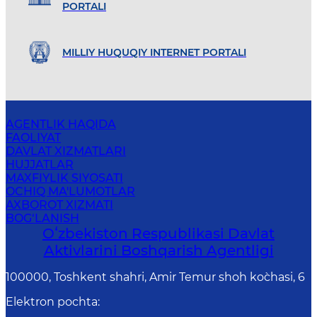
PORTALI
MILLIY HUQUQIY INTERNET PORTALI
AGENTLIK HAQIDA
FAOLIYAT
DAVLAT XIZMATLARI
HUJJATLAR
MAXFIYLIK SIYOSATI
OCHIQ MA'LUMOTLAR
AXBOROT XIZMATI
BOG‘LANISH
Oʻzbekiston Respublikasi Davlat
Aktivlarini Boshqarish Agentligi
100000, Toshkent shahri, Amir Temur shoh ko`chasi, 6
Elektron pochta
: