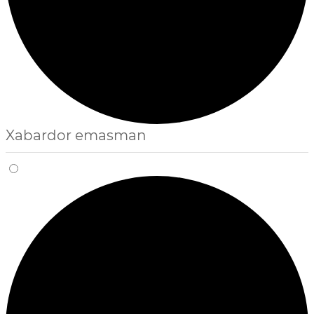
Xabardor emasman