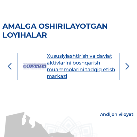
AMALGA OSHIRILAYOTGAN
LOYIHALAR
Xususiylashtirish va davlat
avdo
aktivlarini boshqarish
muammolarini tadqiq etish
markazi
Andijon viloyati