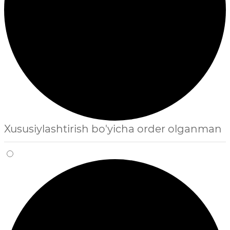
Xususiylashtirish bo'yicha order olganman