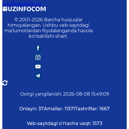
info@davaktiv.uz
© 2001-
2026
Barcha huquqlar
himoyalangan. Ushbu veb-saytdagi
ma’lumotlardan foydalanganda havola
ko‘rsatilishi shart.
Oxirgi yangilanish
:
2026-08-08 15:49:09
Onlayn:
37
Amallar:
11571
Tashriflar:
1667
Veb-saytdagi o‘rtacha vaqt:
1573