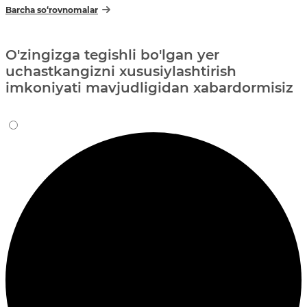
Barcha so‘rovnomalar
O'zingizga tegishli bo'lgan yer
uchastkangizni xususiylashtirish
imkoniyati mavjudligidan xabardormisiz