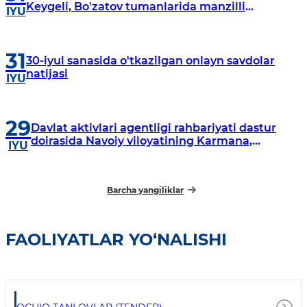
Keygeli, Bo'zatov tumanlarida manzilli
IYU
o‘rganishlar olib borildi
31
30-iyul sanasida o'tkazilgan onlayn savdolar
natijasi
IYU
29
Davlat aktivlari agentligi rahbariyati dastur
doirasida Navoiy viloyatining Karmana,
IYU
Navbahor, Xatirchi va Nurota tumanlarida
o‘rganish o‘tkazmoqda
Barcha yangiliklar
FAOLIYATLAR YO‘NALISHI