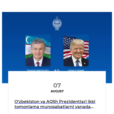
07
AVGUST
O‘zbekiston va AQSh Prezidentlari ikki
tomonlama munosabatlarni yanada
mustahkamlash istiqbollarini