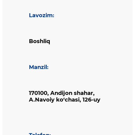
Lavozim
:
Boshliq
Manzil
:
170100, Andijon shahar,
A.Navoiy ko‘chasi, 126-uy