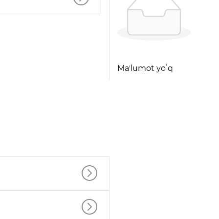
Maʼlumot yoʻq