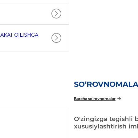
AKAT QILISHGA
SO‘ROVNOMAL
Barcha so‘rovnomalar
O'zingizga tegishli 
xususiylashtirish i