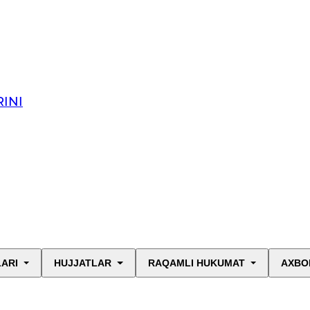
INI
LARI
HUJJATLAR
RAQAMLI HUKUMAT
AXBO