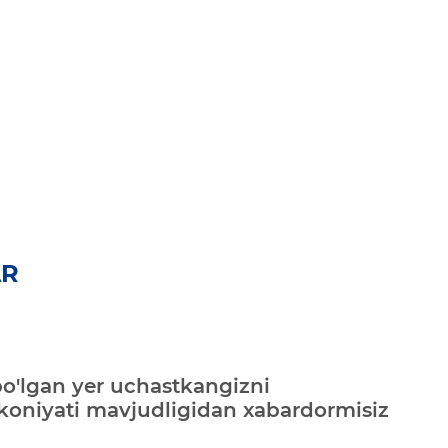
AR
bo'lgan yer uchastkangizni
mkoniyati mavjudligidan xabardormisiz