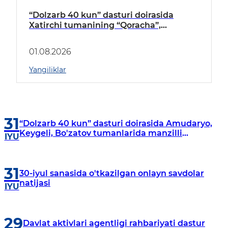
“Dolzarb 40 kun” dasturi doirasida
Xatirchi tumanining “Qoracha”,
“Nayman”, “A.Navoiy” va “Damariq”
mahallalarida manzilli o‘rganishlar olib
01.08.2026
borildi
Yangiliklar
31
“Dolzarb 40 kun” dasturi doirasida Amudaryo,
Keygeli, Bo'zatov tumanlarida manzilli
IYU
o‘rganishlar olib borildi
31
30-iyul sanasida o'tkazilgan onlayn savdolar
natijasi
IYU
29
Davlat aktivlari agentligi rahbariyati dastur