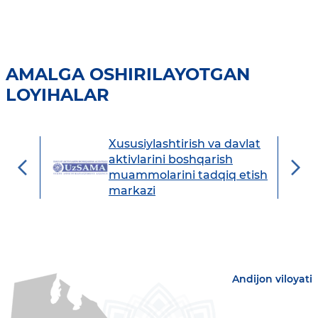
AMALGA OSHIRILAYOTGAN
LOYIHALAR
Xususiylashtirish va davlat
avdo
aktivlarini boshqarish
muammolarini tadqiq etish
markazi
Andijon viloyati