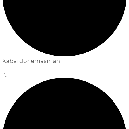
Xabardor emasman