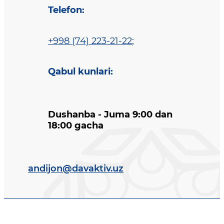
Telefon
:
+998 (74) 223-21-22
;
Qabul kunlari
:
Dushanba - Juma 9:00 dan
18:00 gacha
andijon@davaktiv.uz