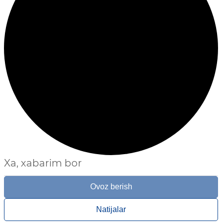
Xa, xabarim bor
Ovoz berish
Natijalar