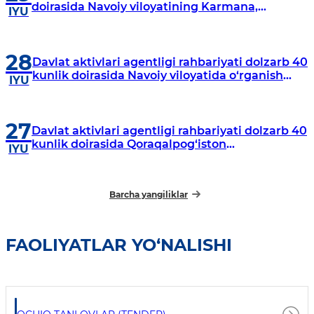
doirasida Navoiy viloyatining Karmana,
IYU
Navbahor, Xatirchi va Nurota tumanlarida
o‘rganish o‘tkazmoqda
28
Davlat aktivlari agentligi rahbariyati dolzarb 40
kunlik doirasida Navoiy viloyatida o‘rganish
IYU
o‘tkazdi
27
Davlat aktivlari agentligi rahbariyati dolzarb 40
kunlik doirasida Qoraqalpog‘iston
IYU
Respublikasida o‘rganish o‘tkazmoqda
Barcha yangiliklar
FAOLIYATLAR YO‘NALISHI