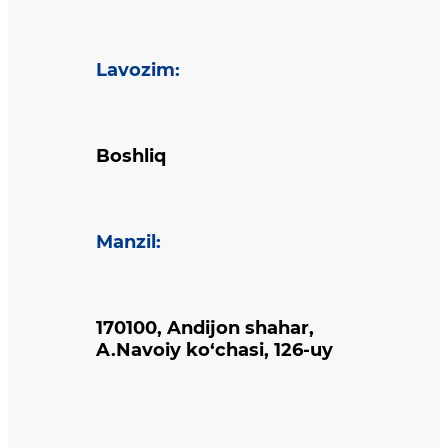
Lavozim
:
Boshliq
Manzil
:
170100, Andijon shahar,
A.Navoiy ko‘chasi, 126-uy