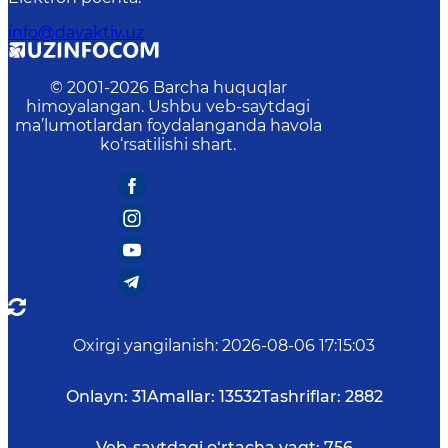
info@davaktiv.uz
© 2001-
2026
Barcha huquqlar
himoyalangan. Ushbu veb-saytdagi
ma’lumotlardan foydalanganda havola
ko‘rsatilishi shart.
Oxirgi yangilanish
:
2026-08-06 17:15:03
Onlayn:
31
Amallar:
13532
Tashriflar:
2882
Veb-saytdagi o‘rtacha vaqt:
756