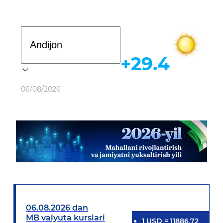
Davlat dasturi
+29.4
Ob-havo
06/08/2026
06.08.2026 dan
MB valyuta kurslari
1
USD
=
11886.72