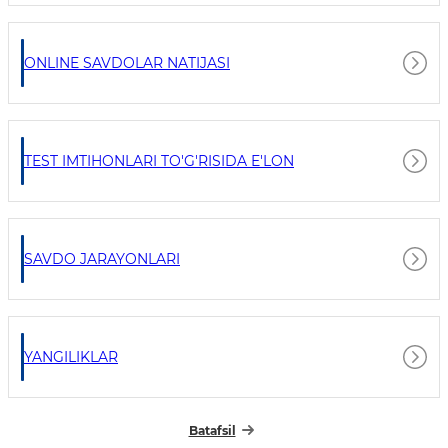
ONLINE SAVDOLAR NATIJASI
TEST IMTIHONLARI TO'G'RISIDA E'LON
SAVDO JARAYONLARI
YANGILIKLAR
Batafsil