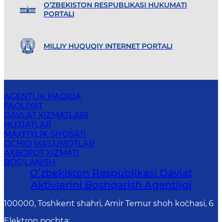
O’ZBEKISTON RESPUBLIKASI HUKUMATI
PORTALI
MILLIY HUQUQIY INTERNET PORTALI
AGENTLIK HAQIDA
FAOLIYAT
DAVLAT XIZMATLARI
HUJJATLAR
MAXFIYLIK SIYOSATI
OCHIQ MA'LUMOTLAR
AXBOROT XIZMATI
BOG‘LANISH
Oʻzbekiston Respublikasi Davlat
Aktivlarini Boshqarish Agentligi
100000, Toshkent shahri, Amir Temur shoh ko`chasi, 6
Elektron pochta
: