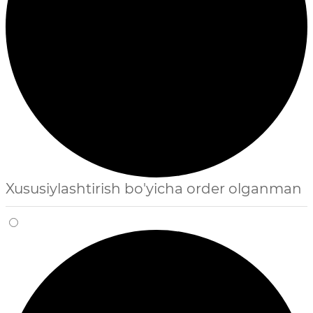
Xususiylashtirish bo'yicha order olganman