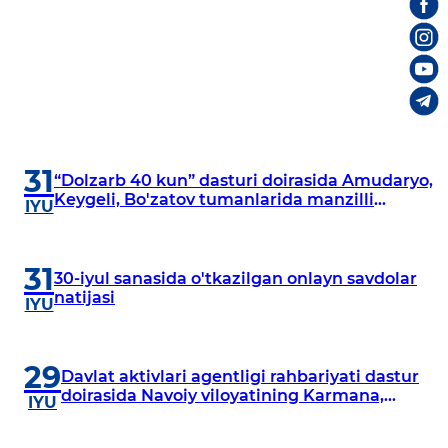
31
“Dolzarb 40 kun” dasturi doirasida Amudaryo,
Keygeli, Bo'zatov tumanlarida manzilli
IYU
o‘rganishlar olib borildi
31
30-iyul sanasida o'tkazilgan onlayn savdolar
natijasi
IYU
29
Davlat aktivlari agentligi rahbariyati dastur
doirasida Navoiy viloyatining Karmana,
IYU
Navbahor, Xatirchi va Nurota tumanlarida
o‘rganish o‘tkazmoqda