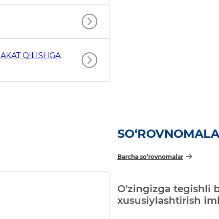
AKAT QILISHGA
SO‘ROVNOMAL
Barcha so‘rovnomalar
O'zingizga tegishli 
xususiylashtirish i