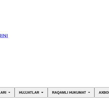
INI
LARI
HUJJATLAR
RAQAMLI HUKUMAT
AXBO