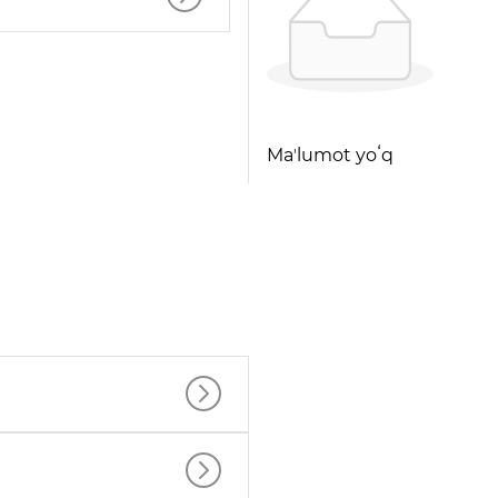
Maʼlumot yoʻq