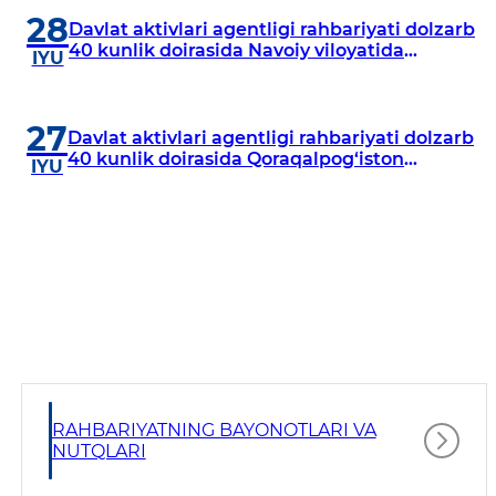
28
Davlat aktivlari agentligi rahbariyati dolzarb
40 kunlik doirasida Navoiy viloyatida
IYU
o‘rganish o‘tkazdi
27
Davlat aktivlari agentligi rahbariyati dolzarb
40 kunlik doirasida Qoraqalpog‘iston
IYU
Respublikasida o‘rganish o‘tkazmoqda
RAHBARIYATNING BAYONOTLARI VA
NUTQLARI