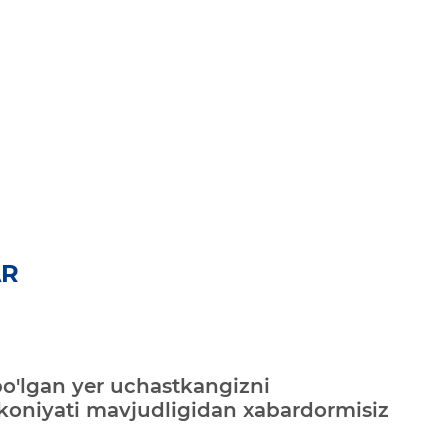
AR
bo'lgan yer uchastkangizni
mkoniyati mavjudligidan xabardormisiz