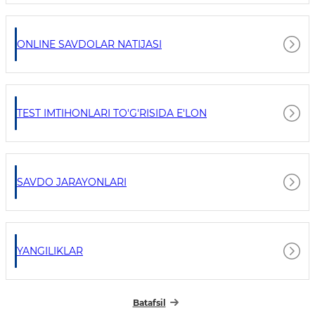
ONLINE SAVDOLAR NATIJASI
TEST IMTIHONLARI TO'G'RISIDA E'LON
SAVDO JARAYONLARI
YANGILIKLAR
Batafsil