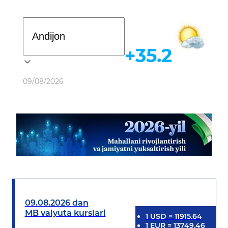
Davlat dasturi
+35.2
Ob-havo
09/08/2026
09.08.2026 dan
MB valyuta kurslari
1
USD
=
11915.64
1
EUR
=
13749.46