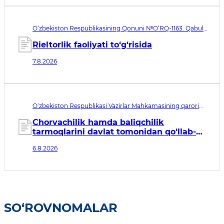
O‘zbekiston Respublikasining Qonuni №O‘RQ-1163. Qabul
qilingan sana 07.08.2026. Kuchga kirish sanasi 08.11.2026
Rieltorlik faoliyati to‘g‘risida
7.8.2026
O‘zbekiston Respublikasi Vazirlar Mahkamasining qarori
№435. Qabul qilingan sana 06.08.2026. Kuchga kirish
sanasi 07.08.2026
Chorvachilik hamda baliqchilik
tarmoqlarini davlat tomonidan qo‘llab-
quvvatlashning qo‘shimcha chora-
6.8.2026
tadbirlari to‘g‘risida
SO‘ROVNOMALAR