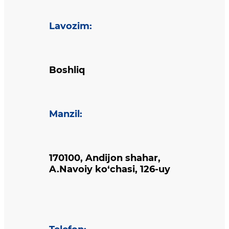
Lavozim
:
Boshliq
Manzil
:
170100, Andijon shahar,
A.Navoiy ko‘chasi, 126-uy