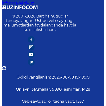
info@davaktiv.uz
© 2001-
2026
Barcha huquqlar
himoyalangan. Ushbu veb-saytdagi
ma’lumotlardan foydalanganda havola
ko‘rsatilishi shart.
Oxirgi yangilanish
:
2026-08-08 15:49:09
Onlayn:
31
Amallar:
9890
Tashriflar:
1428
Veb-saytdagi o‘rtacha vaqt:
1537