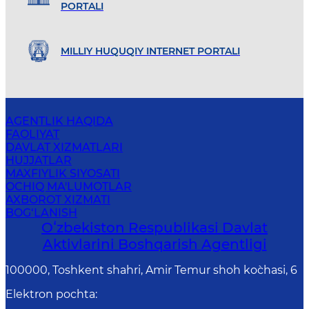
PORTALI
MILLIY HUQUQIY INTERNET PORTALI
AGENTLIK HAQIDA
FAOLIYAT
DAVLAT XIZMATLARI
HUJJATLAR
MAXFIYLIK SIYOSATI
OCHIQ MA'LUMOTLAR
AXBOROT XIZMATI
BOG‘LANISH
Oʻzbekiston Respublikasi Davlat
Aktivlarini Boshqarish Agentligi
100000, Toshkent shahri, Amir Temur shoh ko`chasi, 6
Elektron pochta
: