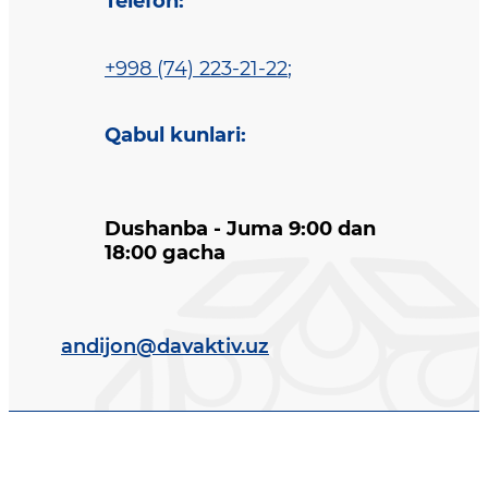
Telefon
:
+998 (74) 223-21-22
;
Qabul kunlari
:
Dushanba - Juma 9:00 dan
18:00 gacha
andijon@davaktiv.uz