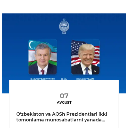
07
AVGUST
O‘zbekiston va AQSh Prezidentlari ikki
tomonlama munosabatlarni yanada
mustahkamlash istiqbollarini