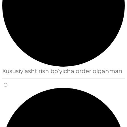
Xususiylashtirish bo'yicha order olganman