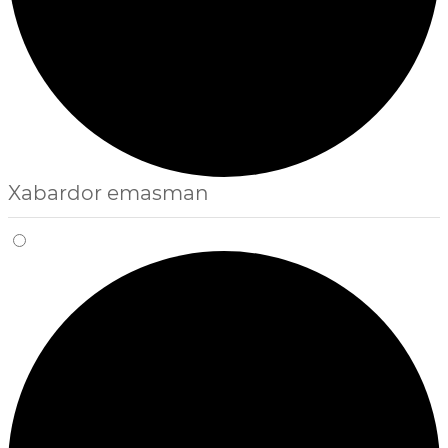
Xabardor emasman