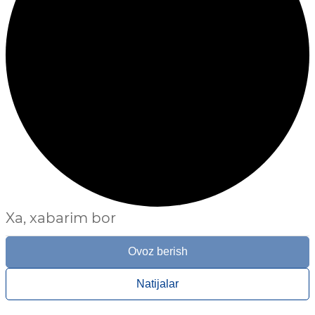
Xa, xabarim bor
Ovoz berish
Natijalar