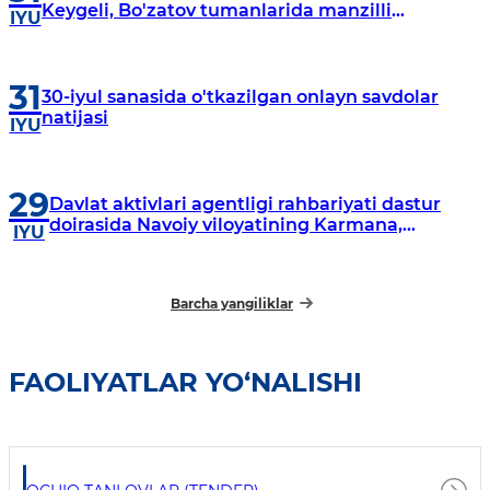
Keygeli, Bo'zatov tumanlarida manzilli
IYU
o‘rganishlar olib borildi
31
30-iyul sanasida o'tkazilgan onlayn savdolar
natijasi
IYU
29
Davlat aktivlari agentligi rahbariyati dastur
doirasida Navoiy viloyatining Karmana,
IYU
Navbahor, Xatirchi va Nurota tumanlarida
o‘rganish o‘tkazmoqda
Barcha yangiliklar
FAOLIYATLAR YO‘NALISHI