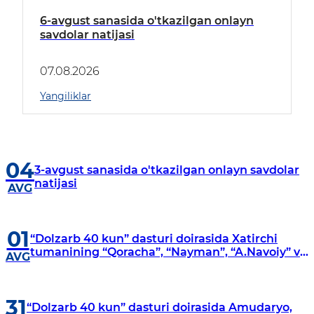
6-avgust sanasida o'tkazilgan onlayn
savdolar natijasi
07.08.2026
Yangiliklar
04
3-avgust sanasida o'tkazilgan onlayn savdolar
natijasi
AVG
01
“Dolzarb 40 kun” dasturi doirasida Xatirchi
tumanining “Qoracha”, “Nayman”, “A.Navoiy” va
AVG
“Damariq” mahallalarida manzilli o‘rganishlar
olib borildi
31
“Dolzarb 40 kun” dasturi doirasida Amudaryo,