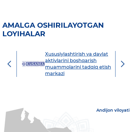
AMALGA OSHIRILAYOTGAN
LOYIHALAR
Xususiylashtirish va davlat
avdo
aktivlarini boshqarish
muammolarini tadqiq etish
markazi
Andijon viloyati