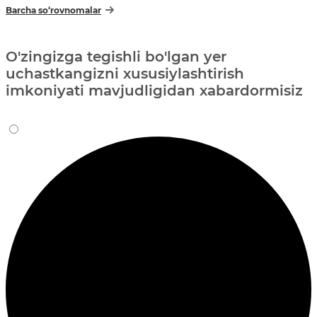
Barcha so‘rovnomalar
O'zingizga tegishli bo'lgan yer
uchastkangizni xususiylashtirish
imkoniyati mavjudligidan xabardormisiz