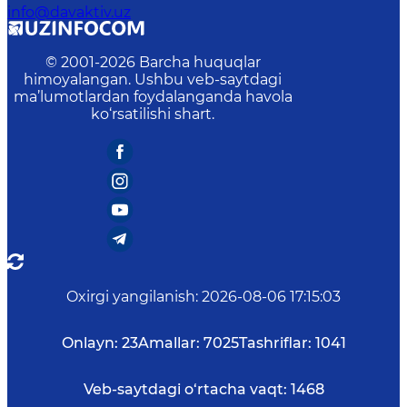
info@davaktiv.uz
© 2001-
2026
Barcha huquqlar
himoyalangan. Ushbu veb-saytdagi
ma’lumotlardan foydalanganda havola
ko‘rsatilishi shart.
Oxirgi yangilanish
:
2026-08-06 17:15:03
Onlayn:
23
Amallar:
7025
Tashriflar:
1041
Veb-saytdagi o‘rtacha vaqt:
1468