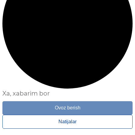
Xa, xabarim bor
Ovoz berish
Natijalar