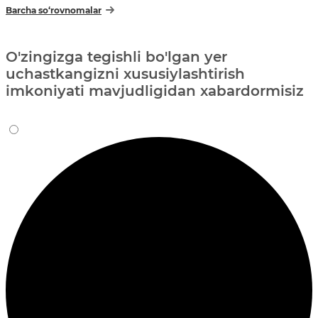
Barcha so‘rovnomalar
O'zingizga tegishli bo'lgan yer
uchastkangizni xususiylashtirish
imkoniyati mavjudligidan xabardormisiz