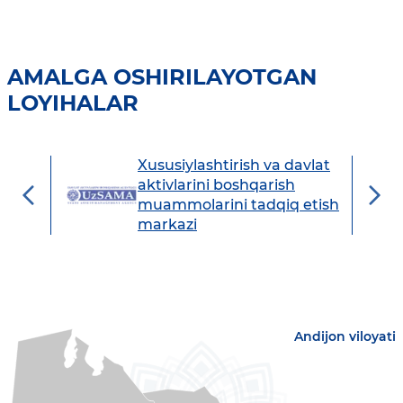
AMALGA OSHIRILAYOTGAN
LOYIHALAR
Xususiylashtirish va davlat
avdo
aktivlarini boshqarish
muammolarini tadqiq etish
markazi
Andijon viloyati