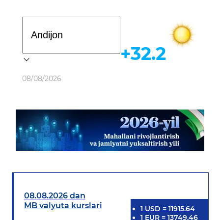
Davlat dasturi
+32.2
Ob-havo
08/08/2026
08.08.2026 dan
MB valyuta kurslari
1
USD
=
11915.64
1
EUR
=
13749.46