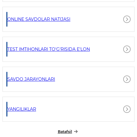
ONLINE SAVDOLAR NATIJASI
TEST IMTIHONLARI TO'G'RISIDA E'LON
SAVDO JARAYONLARI
YANGILIKLAR
Batafsil