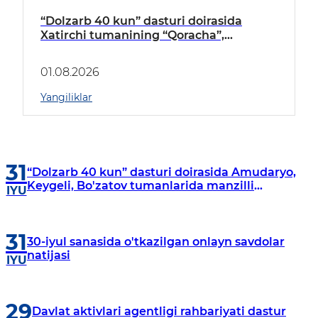
“Dolzarb 40 kun” dasturi doirasida
Xatirchi tumanining “Qoracha”,
“Nayman”, “A.Navoiy” va “Damariq”
mahallalarida manzilli o‘rganishlar olib
01.08.2026
borildi
Yangiliklar
31
“Dolzarb 40 kun” dasturi doirasida Amudaryo,
Keygeli, Bo'zatov tumanlarida manzilli
IYU
o‘rganishlar olib borildi
31
30-iyul sanasida o'tkazilgan onlayn savdolar
natijasi
IYU
29
Davlat aktivlari agentligi rahbariyati dastur