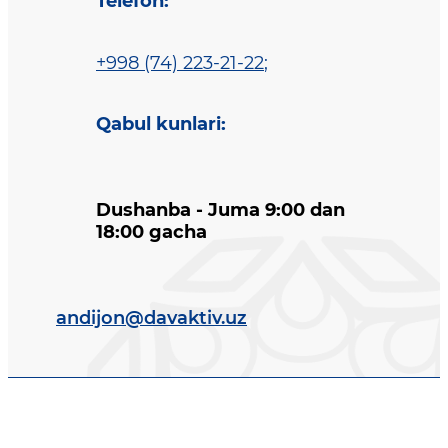
Telefon
:
+998 (74) 223-21-22
;
Qabul kunlari
:
Dushanba - Juma 9:00 dan
18:00 gacha
andijon@davaktiv.uz