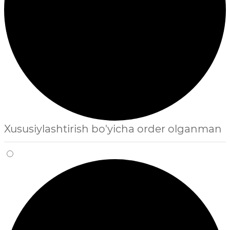
Xususiylashtirish bo'yicha order olganman