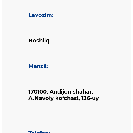
Lavozim
:
Boshliq
Manzil
:
170100, Andijon shahar,
A.Navoiy ko‘chasi, 126-uy