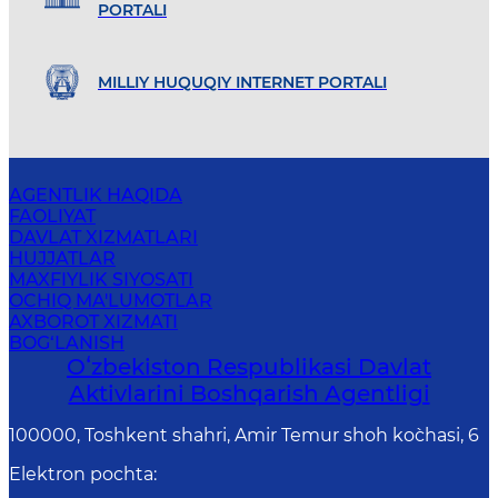
PORTALI
MILLIY HUQUQIY INTERNET PORTALI
AGENTLIK HAQIDA
FAOLIYAT
DAVLAT XIZMATLARI
HUJJATLAR
MAXFIYLIK SIYOSATI
OCHIQ MA'LUMOTLAR
AXBOROT XIZMATI
BOG‘LANISH
Oʻzbekiston Respublikasi Davlat
Aktivlarini Boshqarish Agentligi
100000, Toshkent shahri, Amir Temur shoh ko`chasi, 6
Elektron pochta
: