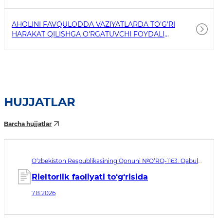
AHOLINI FAVQULODDA VAZIYATLARDA TO'G'RI
HARAKAT QILISHGA O'RGATUVCHI FOYDALI
HAVOLALAR
HUJJATLAR
Barcha hujjatlar
O‘zbekiston Respublikasining Qonuni №O‘RQ-1163. Qabul
qilingan sana 07.08.2026. Kuchga kirish sanasi 08.11.2026
Rieltorlik faoliyati to‘g‘risida
7.8.2026