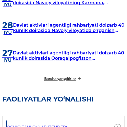
doirasida Navoiy viloyatining Karmana,
IYU
Navbahor, Xatirchi va Nurota tumanlarida
o‘rganish o‘tkazmoqda
28
Davlat aktivlari agentligi rahbariyati dolzarb 40
kunlik doirasida Navoiy viloyatida o‘rganish
IYU
o‘tkazdi
27
Davlat aktivlari agentligi rahbariyati dolzarb 40
kunlik doirasida Qoraqalpog‘iston
IYU
Respublikasida o‘rganish o‘tkazmoqda
Barcha yangiliklar
FAOLIYATLAR YO‘NALISHI