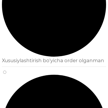
Xususiylashtirish bo'yicha order olganman