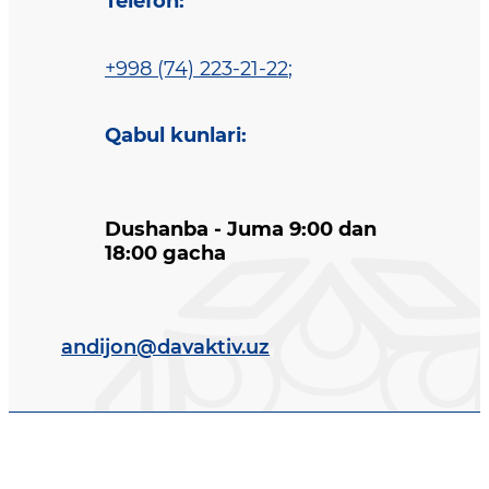
Telefon
:
+998 (74) 223-21-22
;
Qabul kunlari
:
Dushanba - Juma 9:00 dan
18:00 gacha
andijon@davaktiv.uz