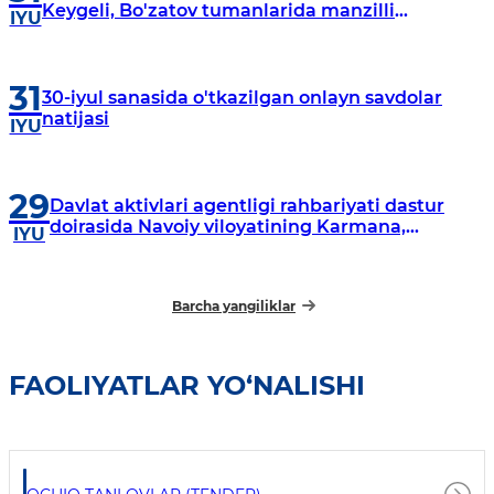
Keygeli, Bo'zatov tumanlarida manzilli
IYU
o‘rganishlar olib borildi
31
30-iyul sanasida o'tkazilgan onlayn savdolar
natijasi
IYU
29
Davlat aktivlari agentligi rahbariyati dastur
doirasida Navoiy viloyatining Karmana,
IYU
Navbahor, Xatirchi va Nurota tumanlarida
o‘rganish o‘tkazmoqda
Barcha yangiliklar
FAOLIYATLAR YO‘NALISHI