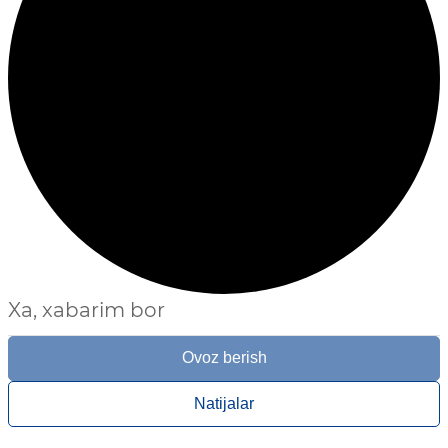
Xa, xabarim bor
Ovoz berish
Natijalar