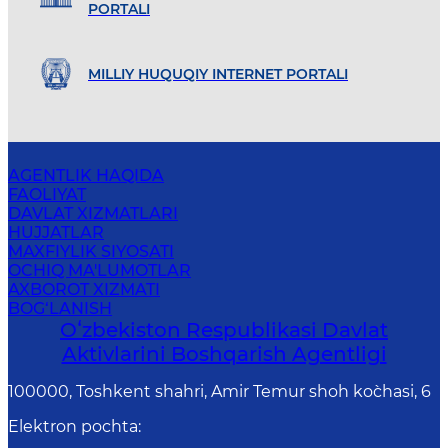
PORTALI
MILLIY HUQUQIY INTERNET PORTALI
AGENTLIK HAQIDA
FAOLIYAT
DAVLAT XIZMATLARI
HUJJATLAR
MAXFIYLIK SIYOSATI
OCHIQ MA'LUMOTLAR
AXBOROT XIZMATI
BOG‘LANISH
Oʻzbekiston Respublikasi Davlat
Aktivlarini Boshqarish Agentligi
100000, Toshkent shahri, Amir Temur shoh ko`chasi, 6
Elektron pochta
: