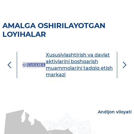
AMALGA OSHIRILAYOTGAN
LOYIHALAR
Xususiylashtirish va davlat
avdo
aktivlarini boshqarish
muammolarini tadqiq etish
markazi
Andijon viloyati