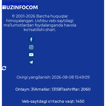
info@davaktiv.uz
© 2001-
2026
Barcha huquqlar
himoyalangan. Ushbu veb-saytdagi
ma’lumotlardan foydalanganda havola
ko‘rsatilishi shart.
Oxirgi yangilanish
:
2026-08-08 15:49:09
Onlayn:
31
Amallar:
13158
Tashriflar:
2060
Veb-saytdagi o‘rtacha vaqt:
1450