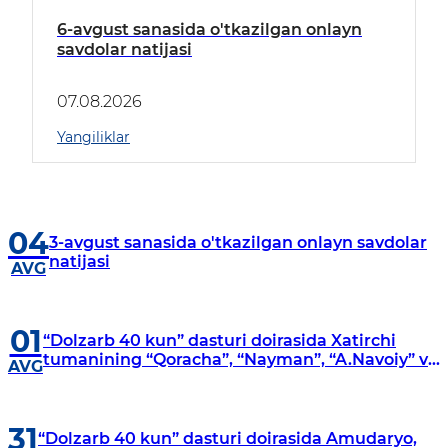
6-avgust sanasida o'tkazilgan onlayn
savdolar natijasi
07.08.2026
Yangiliklar
04
3-avgust sanasida o'tkazilgan onlayn savdolar
natijasi
AVG
01
“Dolzarb 40 kun” dasturi doirasida Xatirchi
tumanining “Qoracha”, “Nayman”, “A.Navoiy” va
AVG
“Damariq” mahallalarida manzilli o‘rganishlar
olib borildi
31
“Dolzarb 40 kun” dasturi doirasida Amudaryo,