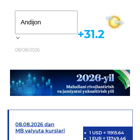
Davlat dasturi
+31.2
Ob-havo
08/08/2026
08.08.2026 dan
MB valyuta kurslari
1
USD
=
11915.64
1
EUR
=
13749.46