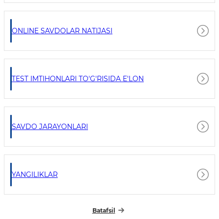
ONLINE SAVDOLAR NATIJASI
TEST IMTIHONLARI TO'G'RISIDA E'LON
SAVDO JARAYONLARI
YANGILIKLAR
Batafsil