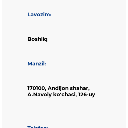
Lavozim
:
Boshliq
Manzil
:
170100, Andijon shahar,
A.Navoiy ko‘chasi, 126-uy