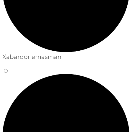
Xabardor emasman