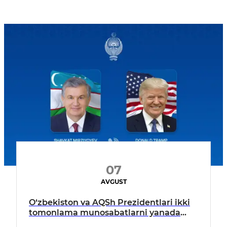
07
AVGUST
O‘zbekiston va AQSh Prezidentlari ikki
tomonlama munosabatlarni yanada
mustahkamlash istiqbollarini