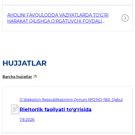
AHOLINI FAVQULODDA VAZIYATLARDA TO'G'RI
HARAKAT QILISHGA O'RGATUVCHI FOYDALI
HAVOLALAR
HUJJATLAR
Barcha hujjatlar
O‘zbekiston Respublikasining Qonuni №O‘RQ-1163. Qabul
qilingan sana 07.08.2026. Kuchga kirish sanasi 08.11.2026
Rieltorlik faoliyati to‘g‘risida
7.8.2026