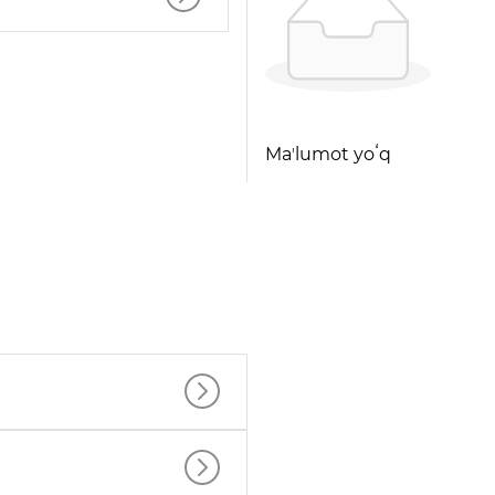
Maʼlumot yoʻq