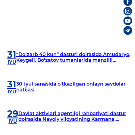
31
“Dolzarb 40 kun” dasturi doirasida Amudaryo,
Keygeli, Bo'zatov tumanlarida manzilli
IYU
o‘rganishlar olib borildi
31
30-iyul sanasida o'tkazilgan onlayn savdolar
natijasi
IYU
29
Davlat aktivlari agentligi rahbariyati dastur
doirasida Navoiy viloyatining Karmana,
IYU
Navbahor, Xatirchi va Nurota tumanlarida
o‘rganish o‘tkazmoqda