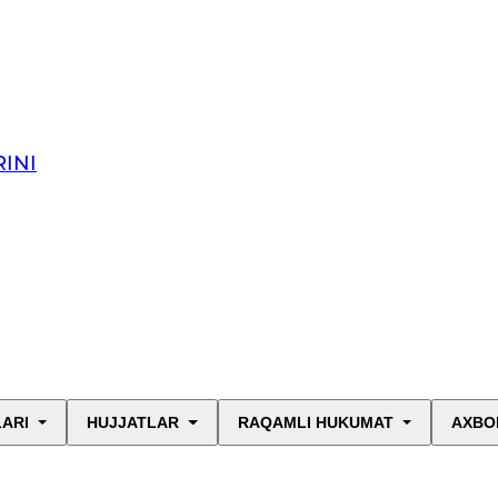
INI
LARI
HUJJATLAR
RAQAMLI HUKUMAT
AXBO