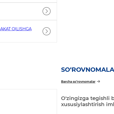
AKAT QILISHGA
SO‘ROVNOMAL
Barcha so‘rovnomalar
O'zingizga tegishli 
xususiylashtirish i