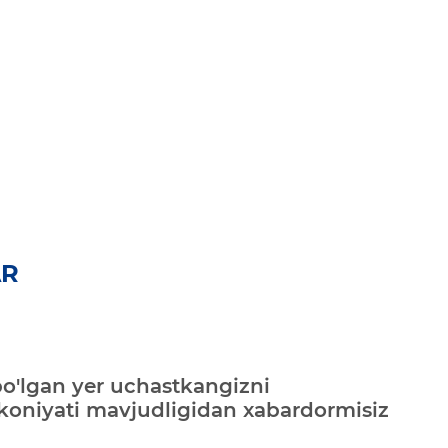
AR
bo'lgan yer uchastkangizni
mkoniyati mavjudligidan xabardormisiz