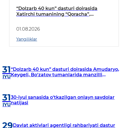
“Dolzarb 40 kun” dasturi doirasida
Xatirchi tumanining “Qoracha”,
“Nayman”, “A.Navoiy” va “Damariq”
mahallalarida manzilli o‘rganishlar olib
01.08.2026
borildi
Yangiliklar
31
“Dolzarb 40 kun” dasturi doirasida Amudaryo,
Keygeli, Bo'zatov tumanlarida manzilli
IYU
o‘rganishlar olib borildi
31
30-iyul sanasida o'tkazilgan onlayn savdolar
natijasi
IYU
29
Davlat aktivlari agentligi rahbariyati dastur