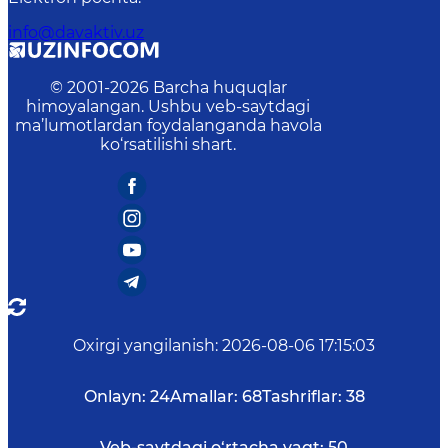
info@davaktiv.uz
© 2001-
2026
Barcha huquqlar
himoyalangan. Ushbu veb-saytdagi
ma’lumotlardan foydalanganda havola
ko‘rsatilishi shart.
Oxirgi yangilanish
:
2026-08-06 17:15:03
Onlayn:
24
Amallar:
68
Tashriflar:
38
Veb-saytdagi o‘rtacha vaqt:
50