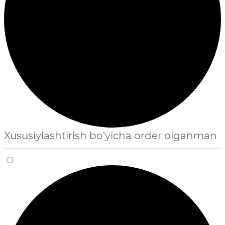
Xususiylashtirish bo'yicha order olganman