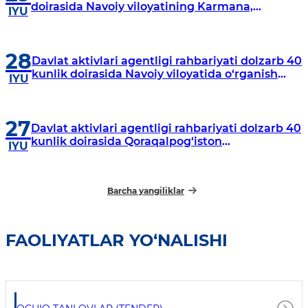
doirasida Navoiy viloyatining Karmana,
IYU
Navbahor, Xatirchi va Nurota tumanlarida
o‘rganish o‘tkazmoqda
28
Davlat aktivlari agentligi rahbariyati dolzarb 40
kunlik doirasida Navoiy viloyatida o‘rganish
IYU
o‘tkazdi
27
Davlat aktivlari agentligi rahbariyati dolzarb 40
kunlik doirasida Qoraqalpog‘iston
IYU
Respublikasida o‘rganish o‘tkazmoqda
Barcha yangiliklar
FAOLIYATLAR YO‘NALISHI