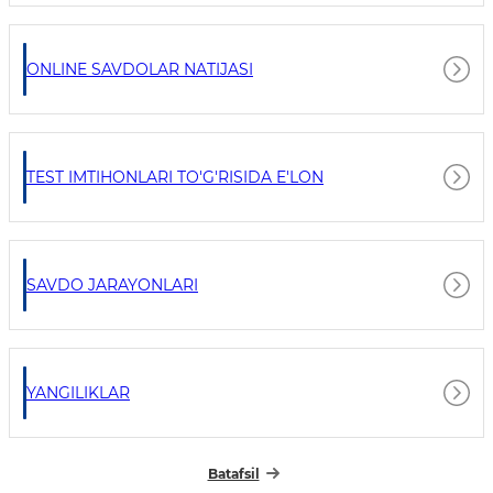
ONLINE SAVDOLAR NATIJASI
TEST IMTIHONLARI TO'G'RISIDA E'LON
SAVDO JARAYONLARI
YANGILIKLAR
Batafsil