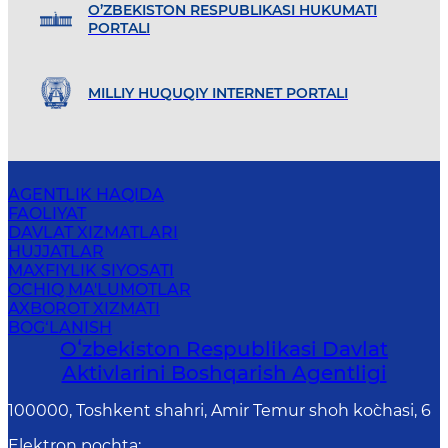
O’ZBEKISTON RESPUBLIKASI HUKUMATI
PORTALI
MILLIY HUQUQIY INTERNET PORTALI
AGENTLIK HAQIDA
FAOLIYAT
DAVLAT XIZMATLARI
HUJJATLAR
MAXFIYLIK SIYOSATI
OCHIQ MA'LUMOTLAR
AXBOROT XIZMATI
BOG‘LANISH
Oʻzbekiston Respublikasi Davlat
Aktivlarini Boshqarish Agentligi
100000, Toshkent shahri, Amir Temur shoh ko`chasi, 6
Elektron pochta
: