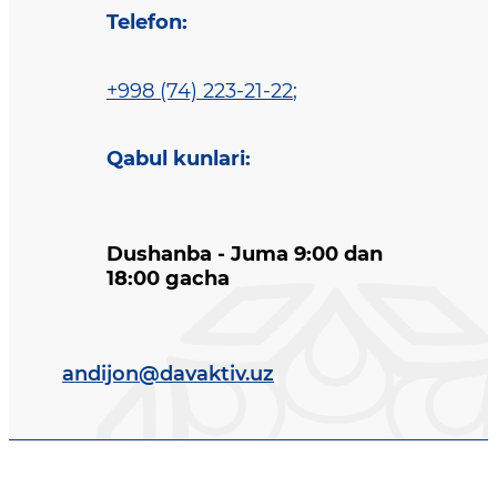
Telefon
:
+998 (74) 223-21-22
;
Qabul kunlari
:
Dushanba - Juma 9:00 dan
18:00 gacha
andijon@davaktiv.uz