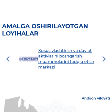
AMALGA OSHIRILAYOTGAN
LOYIHALAR
Xususiylashtirish va davlat
avdo
aktivlarini boshqarish
muammolarini tadqiq etish
markazi
Andijon viloyati