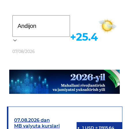
Davlat dasturi
+25.4
Ob-havo
07/08/2026
07.08.2026 dan
MB valyuta kurslari
1
USD
=
11915.64