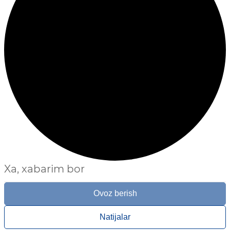
Xa, xabarim bor
Ovoz berish
Natijalar