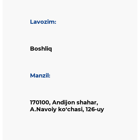
Lavozim
:
Boshliq
Manzil
:
170100, Andijon shahar,
A.Navoiy ko‘chasi, 126-uy