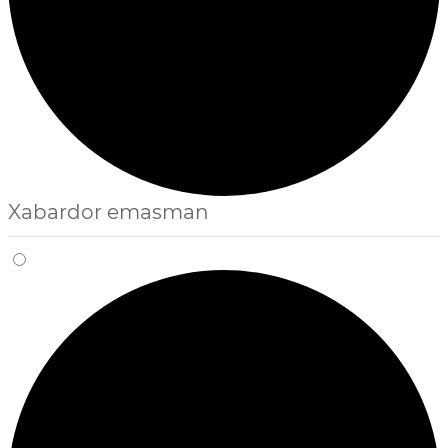
Xabardor emasman